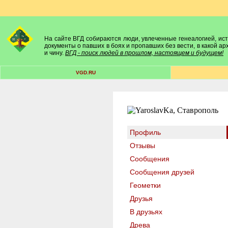
На сайте ВГД собираются люди, увлеченные генеалогией, исто
документы о павших в боях и пропавших без вести, в какой а
и чину.
ВГД - поиск людей в прошлом, настоящем и будущем!
VGD.RU
Профиль
Отзывы
Сообщения
Сообщения друзей
Геометки
Друзья
В друзьях
Древа