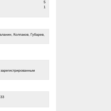
5
1
аланин, Колпаков, Губарев,
о зарегистрированным
:33