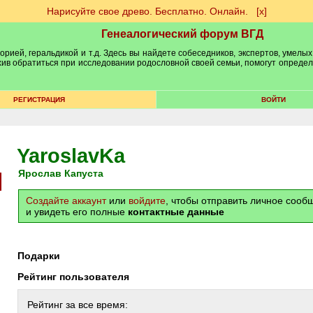
Нарисуйте свое древо. Бесплатно. Онлайн.
[х]
Генеалогический форум ВГД
рией, геральдикой и т.д. Здесь вы найдете собеседников, экспертов, умелых
рхив обратиться при исследовании родословной своей семьи, помогут опреде
РЕГИСТРАЦИЯ
ВОЙТИ
YaroslavKa
Ярослав Капуста
Создайте аккаунт
или
войдите
, чтобы отправить личное соо
и увидеть его полные
контактные данные
Подарки
Рейтинг пользователя
Рейтинг за все время: