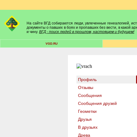
На сайте ВГД собираются люди, увлеченные генеалогией, исто
документы о павших в боях и пропавших без вести, в какой а
и чину.
ВГД - поиск людей в прошлом, настоящем и будущем!
VGD.RU
Профиль
Отзывы
Сообщения
Сообщения друзей
Геометки
Друзья
В друзьях
Древа