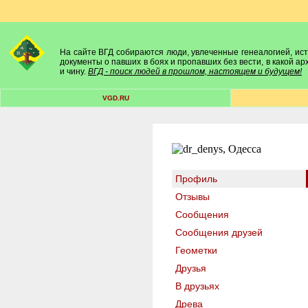
На сайте ВГД собираются люди, увлеченные генеалогией, исто
документы о павших в боях и пропавших без вести, в какой а
и чину.
ВГД - поиск людей в прошлом, настоящем и будущем!
VGD.RU
Профиль
Отзывы
Сообщения
Сообщения друзей
Геометки
Друзья
В друзьях
Древа