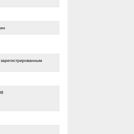
кин
о зарегистрированным
08