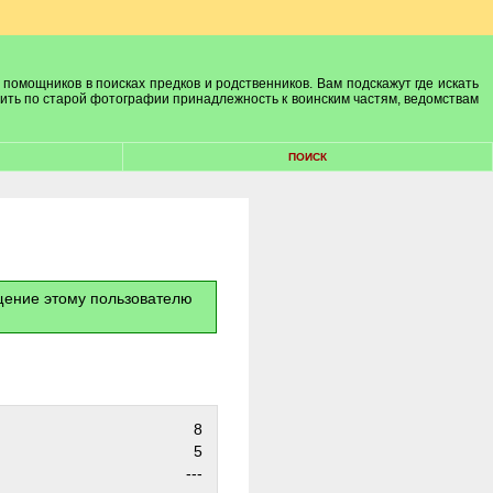
 помощников в поисках предков и родственников. Вам подскажут где искать
лить по старой фотографии принадлежность к воинским частям, ведомствам
ПОИСК
бщение этому пользователю
8
5
---