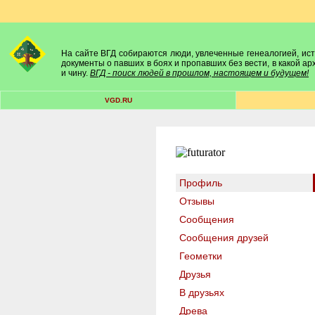
На сайте ВГД собираются люди, увлеченные генеалогией, исто
документы о павших в боях и пропавших без вести, в какой а
и чину.
ВГД - поиск людей в прошлом, настоящем и будущем!
VGD.RU
Профиль
Отзывы
Сообщения
Сообщения друзей
Геометки
Друзья
В друзьях
Древа