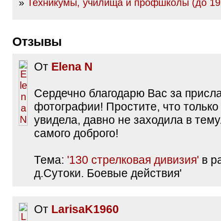
»
Техникумы, училища и профшколы (до 19
Отзывы
От
Elena N
Сердечно благодарю Вас за присл
фотографии! Простите, что только
увидела, давно не заходила в тему
самого доброго!
Тема:
'130 стрелковая дивизия'
в р
д.Сутоки. Боевые действия'
От
LarisaK1960