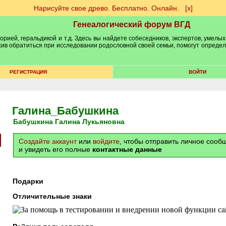
Нарисуйте свое древо. Бесплатно. Онлайн.
[х]
Генеалогический форум ВГД
рией, геральдикой и т.д. Здесь вы найдете собеседников, экспертов, умелых
рхив обратиться при исследовании родословной своей семьи, помогут опреде
РЕГИСТРАЦИЯ
ВОЙТИ
Галина_Бабушкина
Бабушкина Галина Лукьяновна
Создайте аккаунт
или
войдите
, чтобы отправить личное соо
и увидеть его полные
контактные данные
Подарки
Отличительные знаки