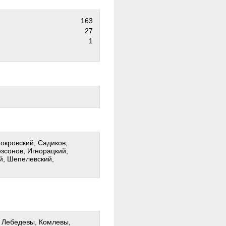
163
27
1
Покровский, Садиков,
езсонов, Игнорацкий,
й, Шепелевский,
: Лебедевы, Комлевы,