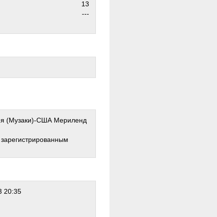
13
---
ия (Музаки)-США Мериленд
о зарегистрированным
 20:35