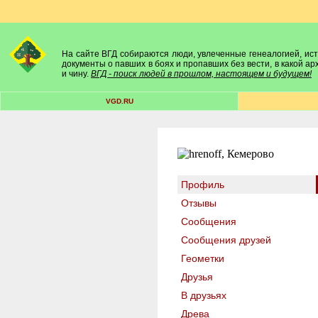
На сайте ВГД собираются люди, увлеченные генеалогией, исто
документы о павших в боях и пропавших без вести, в какой а
и чину.
ВГД - поиск людей в прошлом, настоящем и будущем!
VGD.RU
Профиль
Отзывы
Сообщения
Сообщения друзей
Геометки
Друзья
В друзьях
Древа