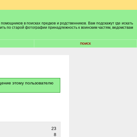
 помощников в поисках предков и родственников. Вам подскажут где искать
лить по старой фотографии принадлежность к воинским частям, ведомствам
ПОИСК
бщение этому пользователю
23
8