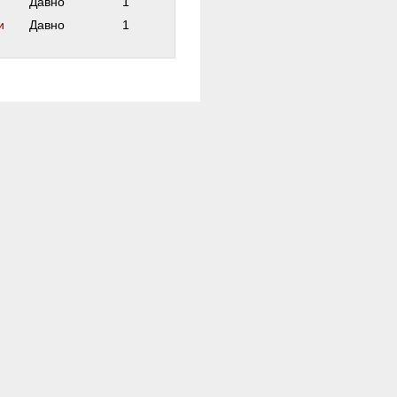
Давно
1
и
Давно
1