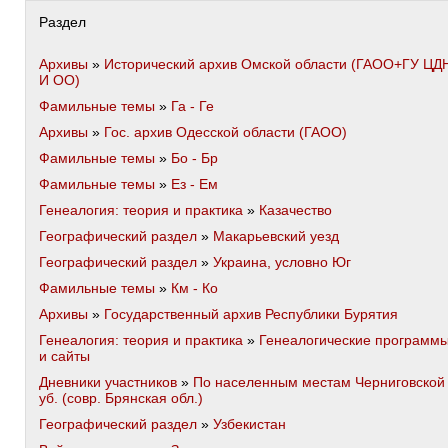
Раздел
Архивы
»
Исторический архив Омской области (ГАОО+ГУ ЦД
И ОО)
Фамильные темы
»
Га - Ге
Архивы
»
Гос. архив Одесской области (ГАОО)
Фамильные темы
»
Бо - Бр
Фамильные темы
»
Ез - Ем
Генеалогия: теория и практика
»
Казачество
Географический раздел
»
Макарьевский уезд
Географический раздел
»
Украина, условно Юг
Фамильные темы
»
Км - Ко
Архивы
»
Государственный архив Республики Бурятия
Генеалогия: теория и практика
»
Генеалогические программ
и сайты
Дневники участников
»
По населенным местам Черниговской 
уб. (совр. Брянская обл.)
Географический раздел
»
Узбекистан