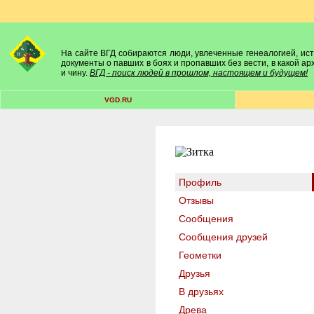
На сайте ВГД собираются люди, увлеченные генеалогией, исто
документы о павших в боях и пропавших без вести, в какой а
и чину.
ВГД - поиск людей в прошлом, настоящем и будущем!
VGD.RU
Профиль
Отзывы
Сообщения
Сообщения друзей
Геометки
Друзья
В друзьях
Древа