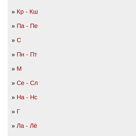
»
Кр - Кш
»
Па - Пе
»
С
»
Пн - Пт
»
М
»
Се - Сл
»
На - Нс
»
Г
»
Ла - Лё