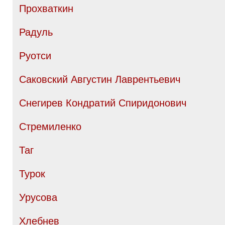
Прохваткин
Радуль
Руотси
Саковский Августин Лаврентьевич
Снегирев Кондратий Спиридонович
Стремиленко
Таг
Турок
Урусова
Хлебнев