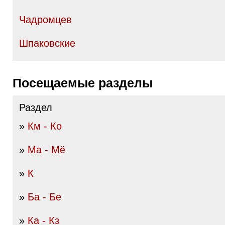
Чадромцев
Шпаковские
Посещаемые разделы
Раздел
»
Км - Ко
»
Ма - Мё
»
К
»
Ба - Бе
»
Ка - Кз