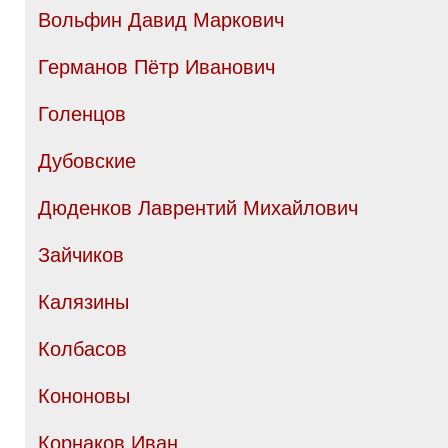
Вольфин Давид Маркович
Германов Пётр Иванович
Голенцов
Дубовские
Дюденков Лаврентий Михайлович
Зайчиков
Калязины
Колбасов
Кононовы
Корнаков Иван