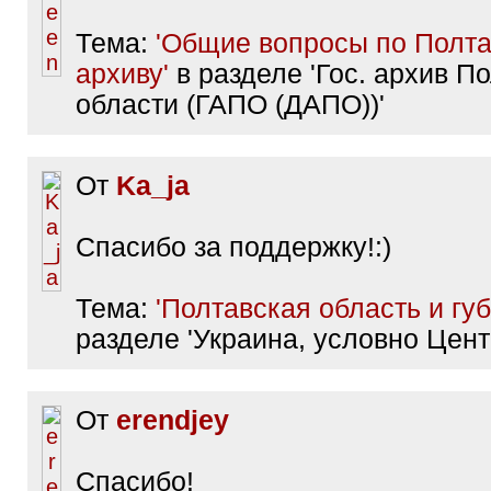
Тема:
'Общие вопросы по Полт
архиву'
в разделе 'Гос. архив П
области (ГАПО (ДАПО))'
От
Ka_ja
Спасибо за поддержку!:)
Тема:
'Полтавская область и гу
разделе 'Украина, условно Цент
От
erendjey
Спасибо!