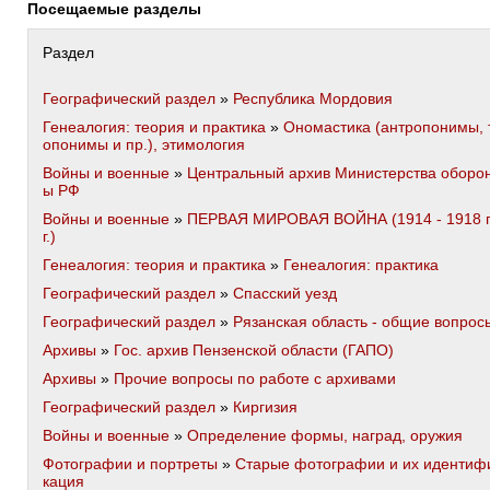
Посещаемые разделы
Раздел
Географический раздел
»
Республика Мордовия
Генеалогия: теория и практика
»
Ономастика (антропонимы, 
опонимы и пр.), этимология
Войны и военные
»
Центральный архив Министерства оборо
ы РФ
Войны и военные
»
ПЕРВАЯ МИРОВАЯ ВОЙНА (1914 - 1918 
г.)
Генеалогия: теория и практика
»
Генеалогия: практика
Географический раздел
»
Спасский уезд
Географический раздел
»
Рязанская область - общие вопрос
Архивы
»
Гос. архив Пензенской области (ГАПО)
Архивы
»
Прочие вопросы по работе с архивами
Географический раздел
»
Киргизия
Войны и военные
»
Определение формы, наград, оружия
Фотографии и портреты
»
Старые фотографии и их идентиф
кация