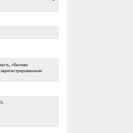
асть, г.Белово
о зарегистрированным
21