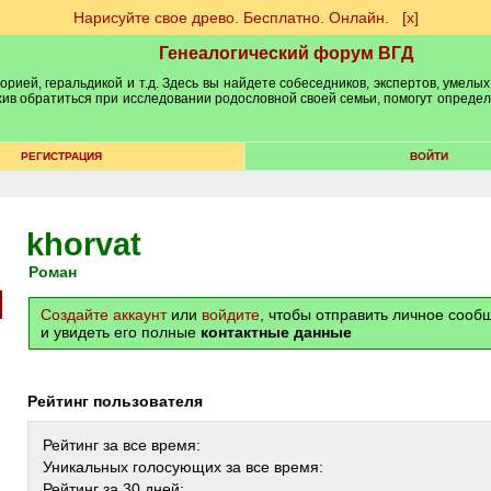
Нарисуйте свое древо. Бесплатно. Онлайн.
[х]
Генеалогический форум ВГД
рией, геральдикой и т.д. Здесь вы найдете собеседников, экспертов, умелых
рхив обратиться при исследовании родословной своей семьи, помогут опреде
РЕГИСТРАЦИЯ
ВОЙТИ
khorvat
Роман
Создайте аккаунт
или
войдите
, чтобы отправить личное соо
и увидеть его полные
контактные данные
Рейтинг пользователя
Рейтинг за все время:
Уникальных голосующих за все время:
Рейтинг за 30 дней: