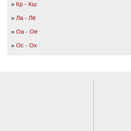
»
Кр - Кш
»
Ла - Лё
»
Оа - Ое
»
Ос - Ох