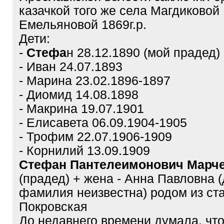
казачкой того же села Магдиковой
Емельяновой 1869г.р.
Дети:
-
Стефа
н 28.12.1890 (мой прадед)
- Иван 24.07.1893
- Марина 23.02.1896-1897
- Диомид 14.08.1898
- Макрина 19.07.1901
- Елисавета 06.09.1904-1905
- Трофим 22.07.1906-1909
- Корнилий 13.09.1909
Стефан Пантелеимонович Марч
(прадед) + жена - Анна Павловна 
фамилия неизвестна) родом из ст
Покровская
До недавнего времени думала, чт