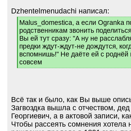
Dzhentelmenudachi написал:
[
Malus_domestica, а если Ogranka 
q
родственникам звонить поделиться
]
Вы ей тут сразу: "А ну не расслабл
предки ждут-ждут-не дождутся, ког
вспомнишь!" Не даёте ей с роднёй
совсем
[
/
q
]
Всё так и было, как Вы выше опис
Загвоздка вышла с отчеством, дед 
Георгиевич, а в актовой записи, ка
Чтобы рассеять сомнения хотела 