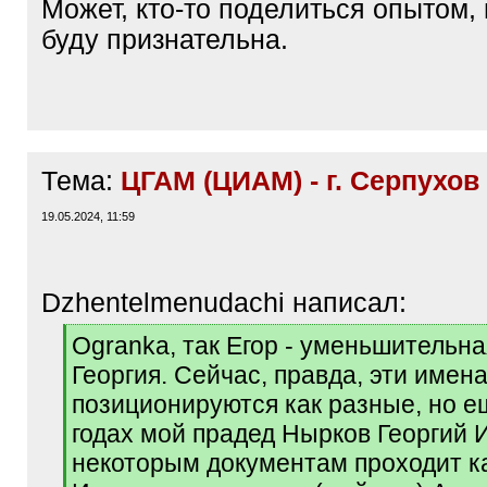
Может, кто-то поделиться опытом, 
буду признательна.
Тема:
ЦГАМ (ЦИАМ) - г. Серпухов
19.05.2024, 11:59
Dzhentelmenudachi написал:
[
Ogranka, так Егор - уменьшительн
q
Георгия. Сейчас, правда, эти имен
]
позиционируются как разные, но е
годах мой прадед Нырков Георгий 
некоторым документам проходит ка