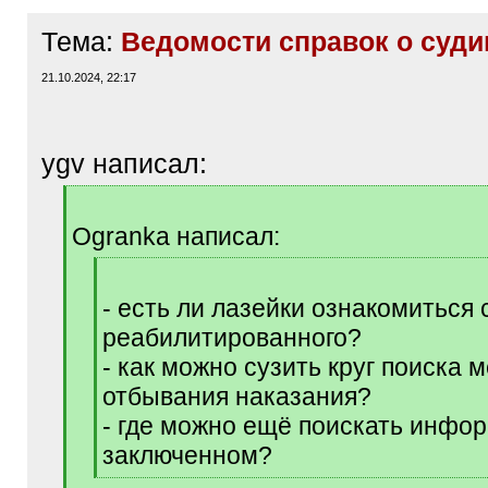
Тема:
Ведомости справок о суд
21.10.2024, 22:17
ygv написал:
[
q
Ogranka написал:
]
[
q
- есть ли лазейки ознакомиться 
]
реабилитированного?
- как можно сузить круг поиска 
отбывания наказания?
- где можно ещё поискать инфо
заключенном?
[