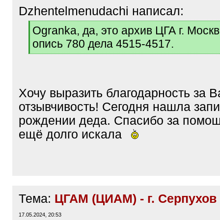
Dzhentelmenudachi написал:
[
Ogranka, да, это архив ЦГА г. Моск
q
опись 780 дела 4515-4517.
]
[
/
q
]
Хочу выразить благодарность за 
отзывчивость! Сегодня нашла запи
рождении деда. Спасибо за помощ
ещё долго искала
Тема:
ЦГАМ (ЦИАМ) - г. Серпухов
17.05.2024, 20:53