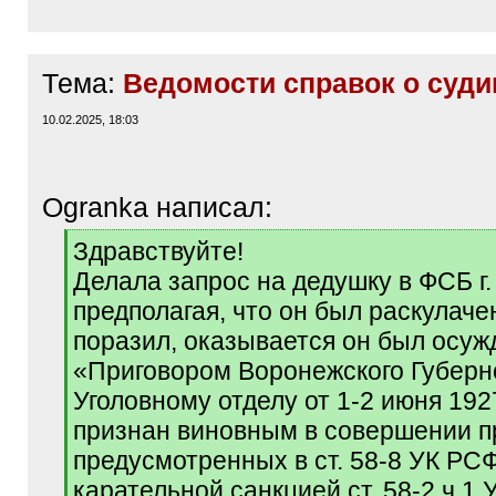
Тема:
Ведомости справок о суд
10.02.2025, 18:03
Ogranka написал:
[
Здравствуйте!
q
Делала запрос на дедушку в ФСБ г.
]
предполагая, что он был раскулаче
поразил, оказывается он был осуж
«Приговором Воронежского Губернс
Уголовному отделу от 1-2 июня 192
признан виновным в совершении п
предусмотренных в ст. 58-8 УК РС
карательной санкцией ст. 58-2 ч.1