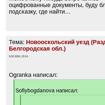
оцифрованные документы, буду бл
подсказку, где найти…
Тема:
Новооскольский уезд (Раз
Белгородская обл.)
9.02.2024, 23:14
Ogranka написал:
[
q
Sofiybogdanova написал:
]
[
q