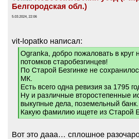
Белгородская обл.)
5.03.2024, 22:06
vit-lopatko написал:
[
Ogranka, добро пожаловать в круг
q
потомков старобезгинцев!
]
По Старой Безгинке не сохранилос
МК.
Есть всего одна ревизия за 1795 го
Ну и различные второстепенные ис
выкупные дела, поземельный банк..
Какую фамилию ищете из Старой Б
[
/
q
Вот это дааа… сплошное разочар
]