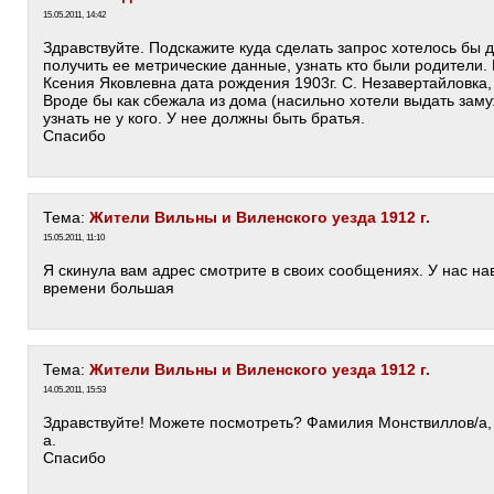
15.05.2011, 14:42
Здравствуйте. Подскажите куда сделать запрос хотелось бы 
получить ее метрические данные, узнать кто были родители.
Ксения Яковлевна дата рождения 1903г. С. Незавертайловка,
Вроде бы как сбежала из дома (насильно хотели выдать заму
узнать не у кого. У нее должны быть братья.
Спасибо
Тема:
Жители Вильны и Виленского уезда 1912 г.
15.05.2011, 11:10
Я скинула вам адрес смотрите в своих сообщениях. У нас на
времени большая
Тема:
Жители Вильны и Виленского уезда 1912 г.
14.05.2011, 15:53
Здравствуйте! Можете посмотреть? Фамилия Монствиллов/а,
а.
Спасибо