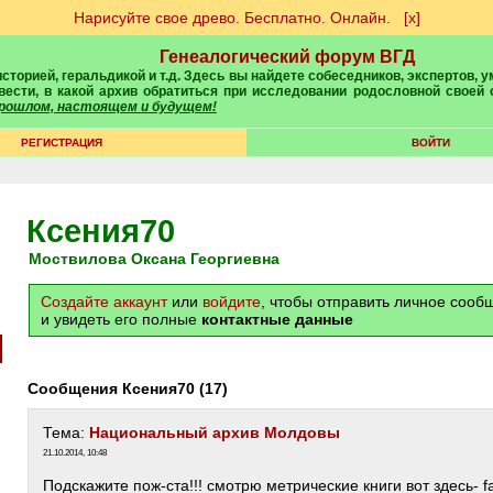
Нарисуйте свое древо. Бесплатно. Онлайн.
[х]
Генеалогический форум ВГД
вести, в какой архив обратиться при исследовании родословной своей
 прошлом, настоящем и будущем!
РЕГИСТРАЦИЯ
ВОЙТИ
Ксения70
Моствилова Оксана Георгиевна
Создайте аккаунт
или
войдите
, чтобы отправить личное соо
и увидеть его полные
контактные данные
Сообщения Ксения70 (17)
Тема:
Национальный архив Молдовы
21.10.2014, 10:48
Подскажите пож-ста!!! смотрю метрические книги вот здесь- f