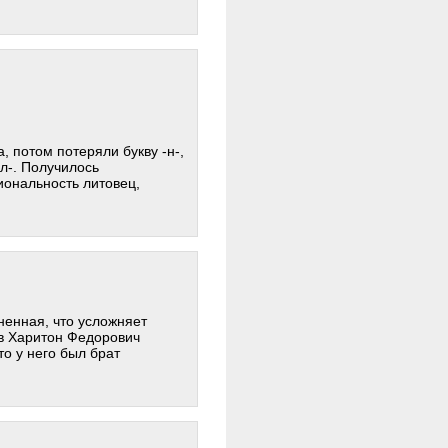
, потом потеряли букву -н-,
л-. Получилось
иональность литовец,
ненная, что усложняет
ов Харитон Федорович
то у него был брат