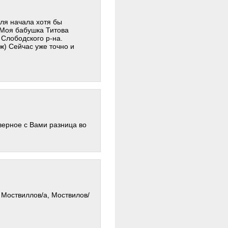
для начала хотя бы
 Моя бабушка Титова
 Слободского р-на.
ж) Сейчас уже точно и
верное с Вами разница во
 Моствиллов/а, Моствилов/