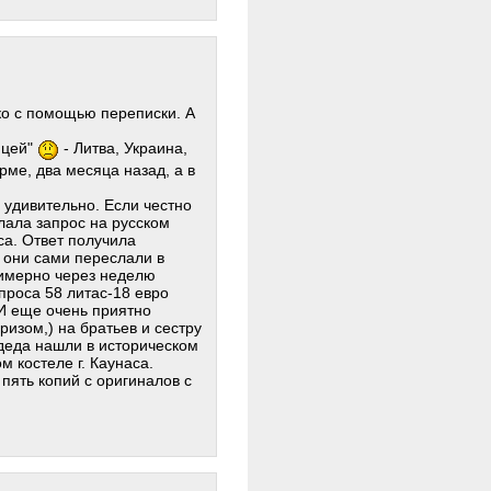
ко с помощью переписки. А
ицей"
- Литва, Украина,
ме, два месяца назад, а в
 удивительно. Если честно
лала запрос на русском
са. Ответ получила
 они сами переслали в
римерно через неделю
проса 58 литас-18 евро
 И еще очень приятно
изом,) на братьев и сестру
а деда нашли в историческом
м костеле г. Каунаса.
пять копий с оригиналов с