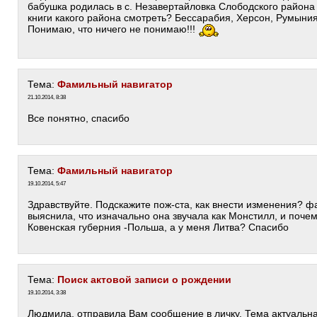
бабушка родилась в с. Незавертайловка Слободского район
книги какого района смотреть? Бессарабия, Херсон, Румыни
Понимаю, что ничего не понимаю!!!
Тема:
Фамильный навигатор
21.10.2014, 8:38
Все понятно, спасибо
Тема:
Фамильный навигатор
19.10.2014, 5:47
Здравствуйте. Подскажите пож-ста, как внести изменения? 
выяснила, что изначально она звучала как Монстилл, и почем
Ковенская губерния -Польша, а у меня Литва? Спасибо
Тема:
Поиск актовой записи о рождении
19.10.2014, 3:38
Людмила, отправила Вам сообщение в личку. Тема актуальна,