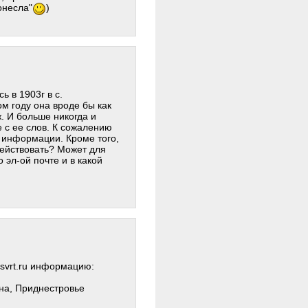
онесла"
)
 в 1903г в с.
м году она вроде бы как
ж. И больше никогда и
е с ее слов. К сожалению
 информации. Кроме того,
 действовать? Может для
 эл-ой почте и в какой
.svrt.ru информацию:
-на, Приднестровье