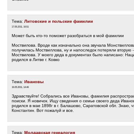
Тема:
Литовские и польские фамилии
17.05.2011, 16:51
Может быть кто-то поможет разобраться в мой фамилии
Моствилова. Вроде как изначально она звучала Монствиллова
получилась Моствиллова, ну и напоследок потеряли вторую -
Моствилова. У моего деда в документах было написано: Нац
родился в Литве г. Ковко
Тема:
Ивановы
16.05.2011, 14:46
Здравствуйте! Собрались все Ивановы, фамилия распростра
поиски. Я новичок. Ищу сведения о семье своего деда Иван
родился в мае 1898г в г. Балашово, Саратовской обл. Знаю, ч
Константин. Вот пожалуй и все.
Тема:
Молдавская генеалогия