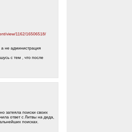
ment/view/1162/16506518/
 а не администрация
усь с тем , что после
но затеяла поиски своих
учила ответ с Литвы на деда,
дальнейших поисках.