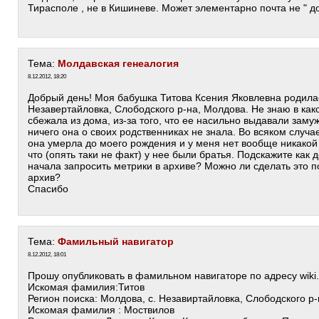
Тирасполе , не в Кишиневе. Может элементарно почта не " д
Тема:
Молдавская генеалогия
8.12.2012, 18:20
Добрый день! Моя бабушка Титова Ксения Яковлевна родилась
Незавертайловка, Слободского р-на, Молдова. Не знаю в како
сбежала из дома, из-за того, что ее насильно выдавали заму
ничего она о своих родственниках не знала. Во всяком случа
она умерла до моего рождения и у меня нет вообще никакой
что (опять таки не факт) у нее были братья. Подскажите как
начала запросить метрики в архиве? Можно ли сделать это по
архив?
Спасибо
Тема:
Фамильный навигатор
8.12.2012, 18:01
Прошу опубликовать в фамильном навигаторе по адресу wiki
Искомая фамилия:Титов
Регион поиска: Молдова, с. Незавиртайловка, Слободского р
Искомая фамилия : Моствилов