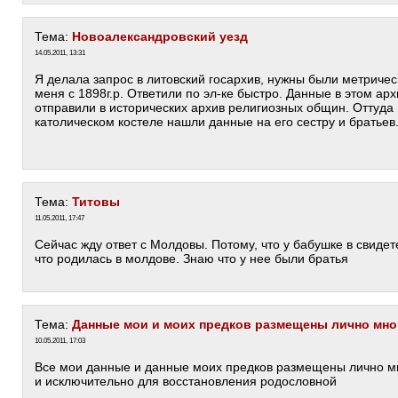
Тема:
Новоалександровский уезд
14.05.2011, 13:31
Я делала запрос в литовский госархив, нужны были метричес
меня с 1898г.р. Ответили по эл-ке быстро. Данные в этом арх
отправили в исторических архив религиозных общин. Оттуда и
католическом костеле нашли данные на его сестру и братьев. А
Тема:
Титовы
11.05.2011, 17:47
Сейчас жду ответ с Молдовы. Потому, что у бабушке в свидет
что родилась в молдове. Знаю что у нее были братья
Тема:
Данные мои и моих предков размещены лично мн
10.05.2011, 17:03
Все мои данные и данные моих предков размещены лично м
и исключительно для восстановления родословной