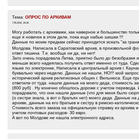
Тема:
ОПРОС ПО АРХИВАМ
7.05.2011, 16:18
Могу работать с архивами, как наверное и большинство толь
еще я новичок в этом деле, пока еще набью шишки !!!
Данные по моим предкам сейчас приходится искать "за гран
Молдова. Написала в Саратовский архив, в произвольной фор
ответ тишина. Т.е. вообще ни да, ни нет!
Зато очень порадовала Литва, приятно было до безобразия и
меньше всего надеялась получить ответ именно от туда. Сде
языке по электронке, Написала в центральный архив г. Кауна
буквально через неделю. Данных не нашли, НО!!! мой запрос
исторический архив религиозных общин г. Вильнюса. Еще п
ответили от туда. нашли данные на моего деда, стоимость за
(800 руб) . Ну конечно обошлось дороже с учетом перевода.
порадовало, что они нашли данные (что для меня было сюрпр
(о сестре знала, а вот о братьях нет) моего деда. Данные н
архиве, данные на его братьев и сестру в римско-католическо
Стоимость всего заказа на официальную справку из архива и 
учетом почтовых расходов- 30 евро.
А вот по Молдове не нашла электронного адреса.