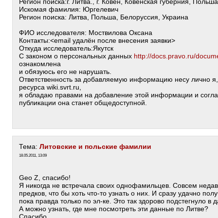
Регион поиска:г. Литва., г. Ковен, Ковенская губерния, Польша
Искомая фамилия: Юргелевич
Регион поиска: Литва, Польша, Белоруссия, Украина
ФИО исследователя: Моствилова Оксана
Контакты:<email удалён после внесения заявки>
Откуда исследователь:Якутск
С законом о персональных данных
http://docs.pravo.ru/docu
ознакомлена
и обязуюсь его не нарушать.
Ответственность за добавляемую информацию несу лично я,
ресурса wiki.svrt.ru,
я обладаю правами на добавление этой информации и соглаш
публикации она станет общедоступной.
Тема:
Литовские и польские фамилии
18.05.2011, 13:09
Geo Z, спасибо!
Я никогда не встречала своих однофамильцев. Совсем недав
предков, что бы хоть что-то узнать о них. И сразу удачно пол
пока правда только по эл-ке. Это так здорово подстегнуло в 
А можно узнать, где мне посмотреть эти данные по Литве?
Спасибо