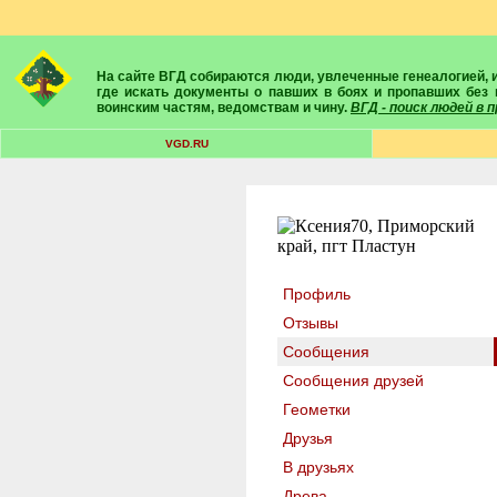
На сайте ВГД собираются люди, увлеченные генеалогией, историей, геральдикой и т.д. Здесь вы найдете собеседников, экспертов, умелых помощников в поисках предков и родственников. Вам подскажут
где искать документы о павших в боях и пропавших без 
воинским частям, ведомствам и чину.
ВГД - поиск людей в
VGD.RU
Профиль
Отзывы
Сообщения
Сообщения друзей
Геометки
Друзья
В друзьях
Древа