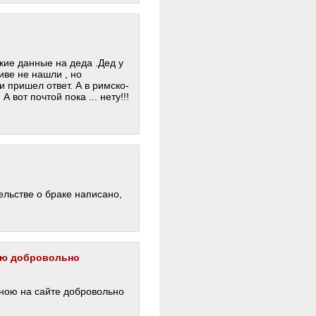
кие данные на деда .Дед у
иве не нашли , но
 пришел ответ. А в римско-
 вот почтой пока ... нету!!!
ельстве о браке написано,
ою добровольно
ною на сайте добровольно