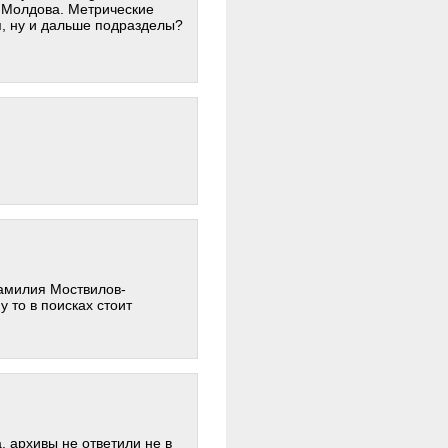
а Молдова. Метрические
я, ну и дальше подразделы?
фамилия Моствилов-
у то в поисках стоит
 архивы не ответили не в