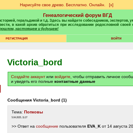
Нарисуйте свое древо. Бесплатно. Онлайн.
[х]
Генеалогический форум ВГД
вести, в какой архив обратиться при исследовании родословной своей
 прошлом, настоящем и будущем!
РЕГИСТРАЦИЯ
ВОЙТИ
Victoria_bord
Создайте аккаунт
или
войдите
, чтобы отправить личное соо
и увидеть его полные
контактные данные
Сообщения Victoria_bord (1)
Тема:
Попковы
5.04.2025, 11:27
>> Ответ на
сообщение
пользователя
EVA_K
от 14 августа 2