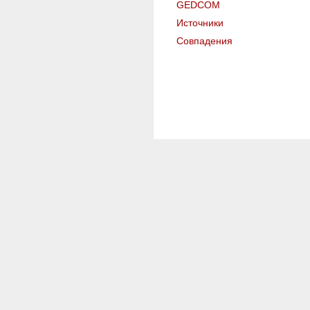
GEDCOM
Источники
Совпадения