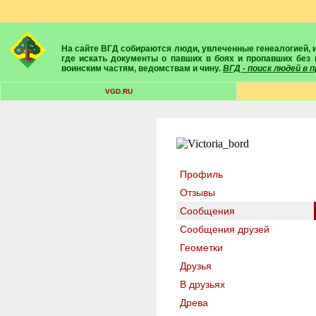
На сайте ВГД собираются люди, увлеченные генеалогией, историей, геральдикой и т.д. Здесь вы найдете собеседников, экспертов, умелых помощников в поисках предков и родственников. Вам подскажут
где искать документы о павших в боях и пропавших без 
воинским частям, ведомствам и чину.
ВГД - поиск людей в
VGD.RU
Профиль
Отзывы
Сообщения
Сообщения друзей
Геометки
Друзья
В друзьях
Древа