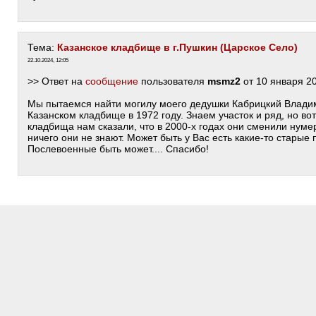
Тема:
Казанское кладбище в г.Пушкин (Царское Село)
22.10.2024, 12:05
>> Ответ на
сообщение
пользователя
msmz2
от 10 января 2
Мы пытаемся найти могилу моего дедушки Кабрицкий Владим
Казанском кладбище в 1972 году. Знаем участок и ряд, но во
кладбища нам сказали, что в 2000-х годах они сменили нуме
ничего они не знают. Может быть у Вас есть какие-то стары
Послевоенные быть может.... Спасибо!