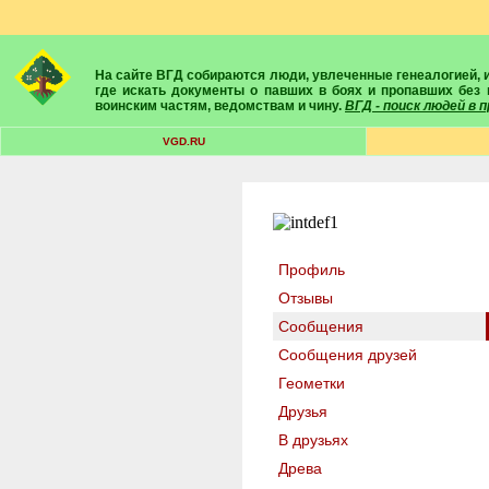
На сайте ВГД собираются люди, увлеченные генеалогией, историей, геральдикой и т.д. Здесь вы найдете собеседников, экспертов, умелых помощников в поисках предков и родственников. Вам подскажут
где искать документы о павших в боях и пропавших без 
воинским частям, ведомствам и чину.
ВГД - поиск людей в
VGD.RU
Профиль
Отзывы
Сообщения
Сообщения друзей
Геометки
Друзья
В друзьях
Древа