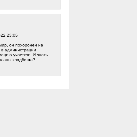
022 23:05
ир, он похоронен на
т в администрации
рацию участков. И знать
е планы кладбища?