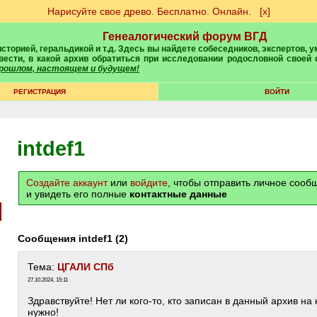
Нарисуйте свое древо. Бесплатно. Онлайн.
[х]
Генеалогический форум ВГД
вести, в какой архив обратиться при исследовании родословной своей
 прошлом, настоящем и будущем!
РЕГИСТРАЦИЯ
ВОЙТИ
intdef1
Создайте аккаунт
или
войдите
, чтобы отправить личное соо
и увидеть его полные
контактные данные
Сообщения intdef1 (2)
Тема:
ЦГАЛИ СПб
27.10.2024, 15:11
Здравствуйте! Нет ли кого-то, кто записан в данный архив на
нужно!