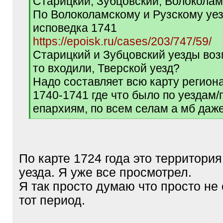
Старицкий, Зубцовский, Волоколам
По Волоколамскому и Рузскому уез
исповедка 1741
https://epoisk.ru/cases/203/747/59/
Старицкий и Зубцовский уезды воз
то входили, Тверской уезд?
Надо составляет всю карту региона
1740-1741 где что было по уездам/
епархиям, по всем селам а мб даж
[
/
q
]
По карте 1724 года это территори
уезда. Я уже все просмотрел.
Я так просто думаю что просто не
тот период.