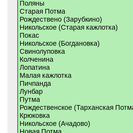
Поляны
Старая Потма
Рождествено (Зарубкино)
Никольское (Старая кажлотка)
Покас
Никольское (Богдановка)
Свинолуповка
Колченина
Лопатина
Малая кажлотка
Пичпанда
Лунбар
Путма
Рождественское (Тарханская Потм
Крюковка
Никольское (Ачадово)
Новая Потма