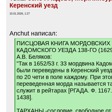
Керенский уезд
10.01.2026, 1:27
Anchut написал:
[
ПИСЦОВАЯ КНИГА МОРДОВСКИХ
q
КАДОМСКОГО УЕЗДА 138-ГО (1629
]
А.В. Беляков:
"Так в 1652/53 г. 33 мордвина Кадо
были переведены в Керенский уезд
по 20 чети в поле каждому. При это
переведенная морда называется т
служит в рейтарах [РГАДА. Ф. 1167. 
1438].
ТАРХАНЫ -сословие, свободное от