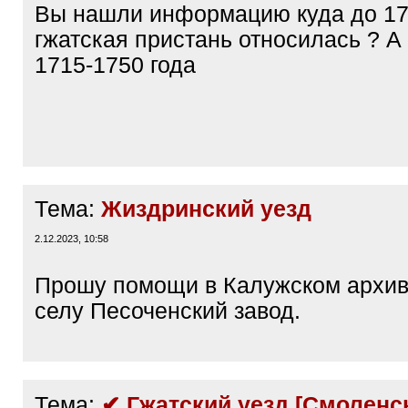
q
Вы нашли информацию куда до 17
]
гжатская пристань относилась ? А
1715-1750 года
Тема:
Жиздринский уезд
2.12.2023, 10:58
Прошу помощи в Калужском архив
селу Песоченский завод.
Тема:
✔ Гжатский уезд [Смоленск