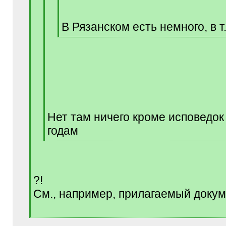
В Рязанском есть немного, в т.
[
/
q
]
Нет там ничего кроме исповедок
годам
[
/
q
]
?!
См., например, прилагаемый докум
[