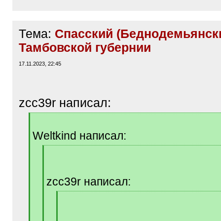
Тема:
Спасский (Беднодемьянски
Тамбовской губернии
17.11.2023, 22:45
zcc39r написал:
[
q
Weltkind написал:
]
[
q
]
zcc39r написал:
[
q
]