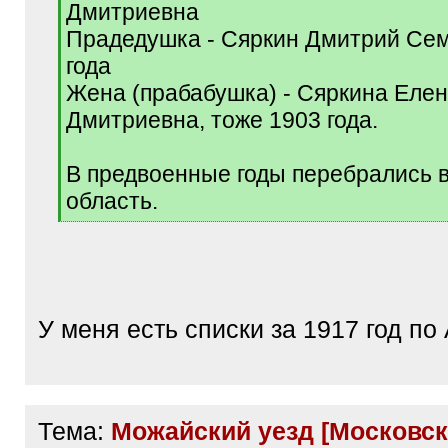
Дмитриевна
Прадедушка - Сяркин Дмитрий Сем
года
Жена (прабабушка) - Сяркина Еле
Дмитриевна, тоже 1903 года.
В предвоенные годы перебрались 
область.
[
/
q
]
У меня есть списки за 1917 год по
Тема:
Можайский уезд [Московска