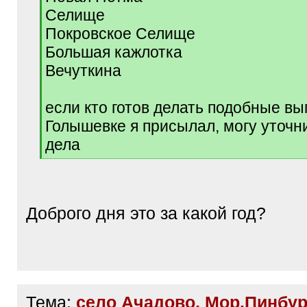
Селище
Покровское Селище
Большая кажлотка
Вечуткина
если кто готов делать подобные вып
Голышевке я присылал, могу уточн
дела
[
/
q
]
Доброго дня это за какой год?
Тема:
село Ачадово, Мор.Пинбур 