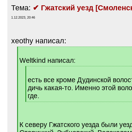
Тема:
✔ Гжатский уезд [Смоленск
1.12.2023, 20:46
xeothy написал:
[
q
Weltkind написал:
]
[
q
есть все кроме Дудинской волос
]
дичь какая-то. Именно этой воло
где.
[
/
q
]
К северу Гжатского уезда были уез