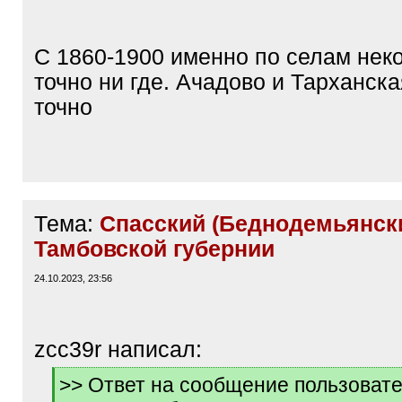
/
q
]
С 1860-1900 именно по селам нек
точно ни где. Ачадово и Тарханск
точно
Тема:
Спасский (Беднодемьянски
Тамбовской губернии
24.10.2023, 23:56
zcc39r написал:
[
>> Ответ на сообщение пользовате
q