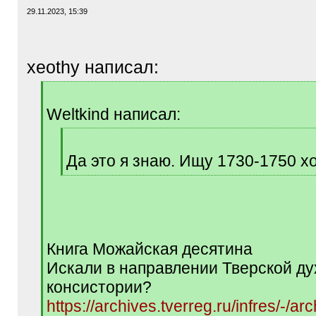
29.11.2023, 15:39
xeothy написал:
[
q
Weltkind написал:
]
[
q
Да это я знаю. Ищу 1730-1750 хо
]
[
/
q
]
Книга Можайская десятина
Искали в направлении Тверской д
консистории?
https://archives.tverreg.ru/infres/-/ar