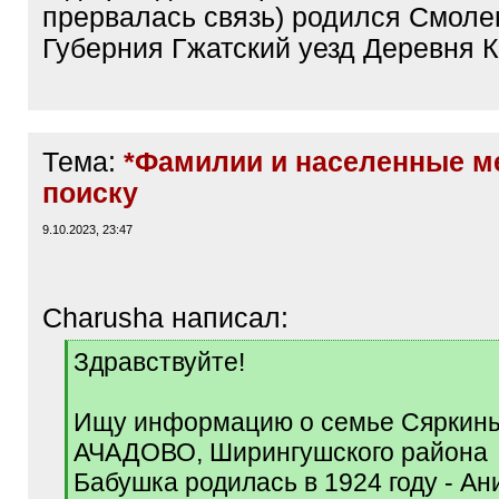
прервалась связь) родился Смоле
Губерния Гжатский уезд Деревня 
Тема:
*Фамилии и населенные м
поиску
9.10.2023, 23:47
Charusha написал:
[
Здравствуйте!
q
]
Ищу информацию о семье Сяркины
АЧАДОВО, Ширингушского района
Бабушка родилась в 1924 году - Ан