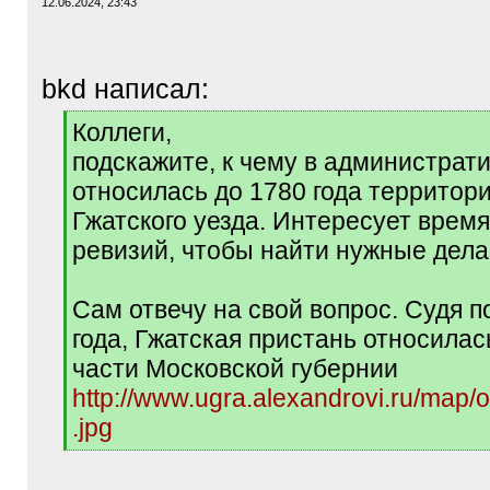
12.06.2024, 23:43
bkd написал:
[
Коллеги,
q
подскажите, к чему в администрат
]
относилась до 1780 года территор
Гжатского уезда. Интересует время
ревизий, чтобы найти нужные дела
Сам отвечу на свой вопрос. Судя п
года, Гжатская пристань относилас
части Московской губернии
http://www.ugra.alexandrovi.ru/map/
.jpg
[
/