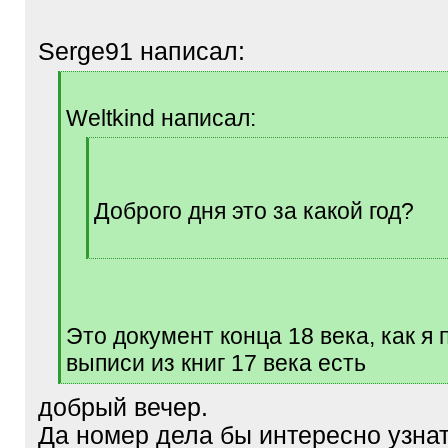
Serge91 написал:
[
q
Weltkind написал:
]
[
q
]
Доброго дня это за какой год?
[
/
q
]
Это документ конца 18 века, как я 
выписи из книг 17 века есть
[
добрый вечер.
/
q
Да номер дела бы интересно узна
]