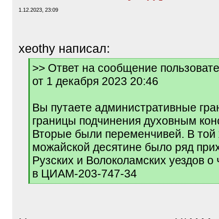
1.12.2023, 23:09
xeothy написал:
[
>> Ответ на сообщение пользовате
q
от 1 декабря 2023 20:46
]
Вы путаете административные гра
границы подчинения духовным кон
Вторые были переменчивей. В той
можайской десятине было ряд при
Рузских и Волоколамских уездов о
в ЦИАМ-203-747-34
[
/
q
]