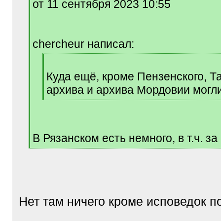
от 11 сентября 2023 10:55
]
chercheur написал:
[
q
Куда ещё, кроме Пензенского, Т
]
архива и архива Мордовии могли
[
/
q
]
В Рязанском есть немного, в т.ч. за
[
/
q
]
Нет там ничего кроме исповедок п