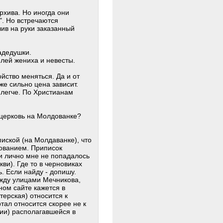
архива. Но иногда они
". Но встречаются
ив на руки заказанный
адедушки.
елей жениха и невесты.
йство меняться. Да и от
е сильно цена зависит.
 легче. По Христианам
 церковь на Молдованке?
ской (на Молдаванке), что
нованием. Приписок
и лично мне не попадалось
ви). Где то в черновиках
. Если найду - допишу.
ежду улицами Мечникова,
ном сайте кажется в
ерская) относится к
тал относится скорее не к
ии) располагавшейся в