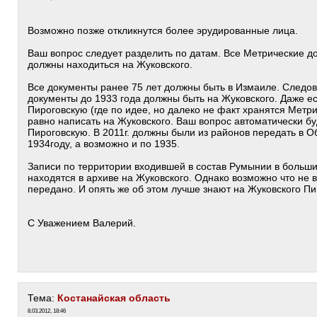
Возможно позже откликнутся более эрудированные лица.
Ваш вопрос следует разделить по датам. Все Метрические д
должны находиться на Жуковского.
Все документы ранее 75 лет должны быть в Измаиле. Следо
документы до 1933 года должны быть на Жуковского. Даже ес
Пироговскую (где по идее, но далеко не факт хранятся Метри
равно написать на Жуковского. Ваш вопрос автоматически б
Пироговскую. В 2011г. должны были из районов передать в 
1934году, а возможно и по 1935.
Записи по территории входившей в состав Румынии в больши
находятся в архиве на Жуковского. Однако возможно что не 
передано. И опять же об этом лучше знают на Жуковского Пи
С Уважением Валерий.
Тема:
Костанайская область
8.03.2012, 18:46