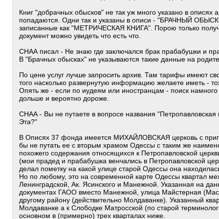
Книг "добрачных обысков" не так уж много указано в описях 
попадаются. Одни так и указаны в описи - "БРАЧНЫЙ ОБЫСК
записанные как "МЕТРИЧЕСКАЯ КНИГА". Порою только получ
документ можно увидеть что есть что.
СНАА писал - Не знаю где заключался брак прабабушки и пр
В "Брачных обысках" не указываются такие данные на родит
По цене услуг лучше запросить архив. Там тарифы имеют сво
того насколько развернутую информацию желаете иметь - тож
Опять же - если по иудеям или иностранцам - поиск намного
дольше и вероятно дороже.
СНАА - Вы не путаете в вопросе названия "Петропавловская
Эта?"
В Описях 37 фонда имеется МИХАЙЛОВСКАЯ церковь с припи
бы не путать ее с вторым храмом Одессы с таким же наиме
похожего содержания относящихся к Петропавловской церкв
(мои прадед и прабабушка венчались в Петропавловской церк
делал пометку на какой улице старой Одессы она находилась
Но по любому, это на современной карте Одессы квартал м
Ленинградской, Ак. Ясинского и Манежной. Указанная на дан
документах ГАОО вместо Манежной, улица Майстерная (Маст
другому району (действительно Молдаванке). Указанный квар
Молдаванке а к Слободке Матросской (по старой терминолог
основном в (примерно) трех кварталах ниже.