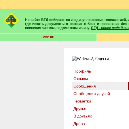
На сайте ВГД собираются люди, увлеченные генеалогией, историей, геральдикой и т.д. Здесь вы найдете собеседников, экспертов, умелых помощников в поисках предков и родственников. Вам подскажут
где искать документы о павших в боях и пропавших без 
воинским частям, ведомствам и чину.
ВГД - поиск людей в
VGD.RU
Профиль
Отзывы
Сообщения
Сообщения друзей
Геометки
Друзья
В друзьях
Древа