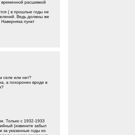
 с временной расшивкой
тся ( в прошлые годы не
елений. Ведь должны же
. Наверняка пункт
м селе или нет?
а, а похоронен вроде в
и?
и. Только с 1932-1933
тийный (извините забыл
и за указанные годы из