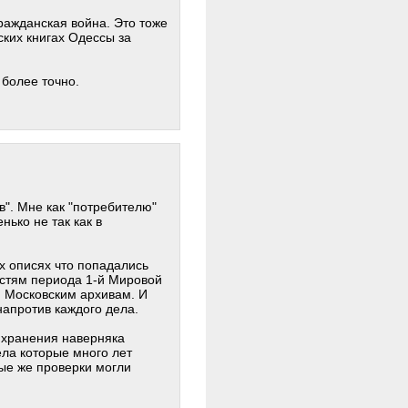
ражданская война. Это тоже
ских книгах Одессы за
более точно.
". Мне как "потребителю"
нько не так как в
ех описях что попадались
астям периода 1-й Мировой
м Московским архивам. И
напротив каждого дела.
а хранения наверняка
ела которые много лет
вые же проверки могли