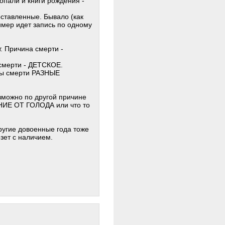
опали и книги рождения -
оставленные. Бывало (как
имер идет запись по одному
. Причина смерти -
 смерти - ДЕТСКОЕ.
ины смерти РАЗНЫЕ
возможно по другой причине
ЕНИЕ ОТ ГОЛОДА или что то
ругие довоенные года тоже
езет с наличием.