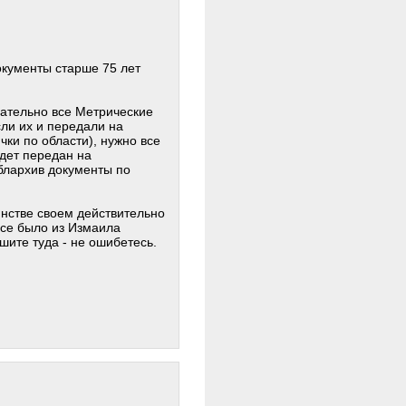
окументы старше 75 лет
вательно все Метрические
ли их и передали на
чки по области), нужно все
удет передан на
Облархив документы по
нстве своем действительно
все было из Измаила
шите туда - не ошибетесь.