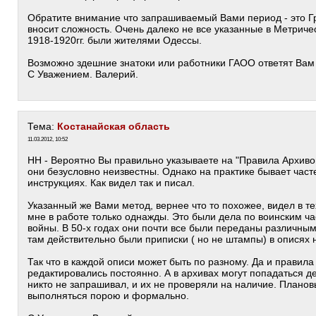
Обратите внимание что запрашиваемый Вами период - это Г
вносит сложность. Очень далеко не все указанные в Метриче
1918-1920гг. были жителями Одессы.
Возможно здешние знатоки или работники ГАОО ответят Вам 
С Уважением. Валерий.
Тема:
Костанайская область
11.03.2012, 10:52
НН - Вероятно Вы правильно указываете на "Правила Архивов
они безусловно неизвестны. Однако на практике бывает часте
инструкциях. Как видел так и писал.
Указанный же Вами метод, вернее что то похожее, видел в т
мне в работе только однажды. Это были дела по воинским ч
войны. В 50-х годах они почти все были переданы различны
там действительно были приписки ( но не штампы) в описях 
Так что в каждой описи может быть по разному. Да и правил
редактировались постоянно. А в архивах могут попадаться д
никто не запрашивал, и их не проверяли на наличие. Плано
выполняться порою и формально.