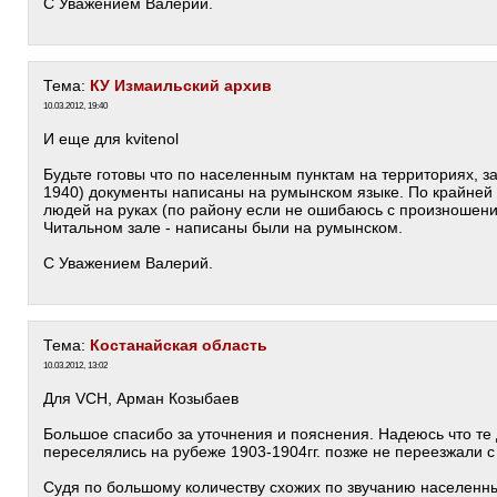
С Уважением Валерий.
Тема:
КУ Измаильский архив
10.03.2012, 19:40
И еще для kvitenol
Будьте готовы что по населенным пунктам на территориях, 
1940) документы написаны на румынском языке. По крайней м
людей на руках (по району если не ошибаюсь с произношен
Читальном зале - написаны были на румынском.
С Уважением Валерий.
Тема:
Костанайская область
10.03.2012, 13:02
Для VCH, Арман Козыбаев
Большое спасибо за уточнения и пояснения. Надеюсь что те
переселялись на рубеже 1903-1904гг. позже не переезжали с
Судя по большому количеству схожих по звучанию населенны