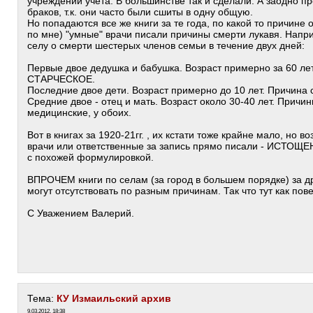
учреждений учета. В большинстве так и сделали. А заодно пр
браков, т.к. они часто были сшиты в одну общую.
Но попадаются все же книги за те года, по какой то причине 
по мне) "умные" врачи писали причины смерти лукавя. Напр
селу о смерти шестерых членов семьи в течение двух дней:
Первые двое дедушка и бабушка. Возраст примерно за 60 лет
СТАРЧЕСКОЕ.
Последние двое дети. Возраст примерно до 10 лет. Причина
Средние двое - отец и мать. Возраст около 30-40 лет. Прич
медицинские, у обоих.
Вот в книгах за 1920-21гг. , их кстати тоже крайне мало, но 
врачи или ответственные за запись прямо писали - ИСТОЩ
с похожей формулировкой.
ВПРОЧЕМ книги по селам (за город в большем порядке) за д
могут отсутствовать по разным причинам. Так что тут как пов
С Уважением Валерий.
Тема:
КУ Измаильский архив
9.03.2012, 18:38