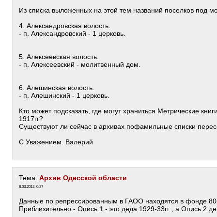
Из списка выложенных на этой тем названий поселков под мо
4. Александровская волость.
- п. Александровский - 1 церковь.
5. Алексеевская волость.
- п. Алексеевский - молитвенный дом.
6. Алешинская волость.
- п. Алешинский - 1 церковь.
Кто может подсказать, где могут храниться Метрические книг
1917гг?
Существуют ли сейчас в архивах пофамильные списки пересе
С Уважением. Валерий
Тема:
Архив Одесской области
8.03.2012, 0:37
Данные по репрессированным в ГАОО находятся в фонде 80
Приблизительно - Опись 1 - это деда 1929-33гг , а Опись 2 д