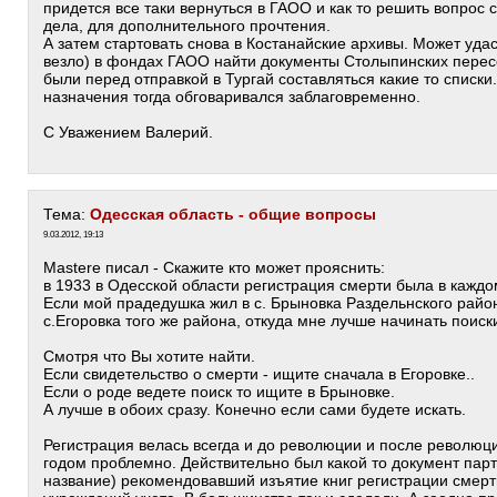
придется все таки вернуться в ГАОО и как то решить вопрос
дела, для дополнительного прочтения.
А затем стартовать снова в Костанайские архивы. Может удас
везло) в фондах ГАОО найти документы Столыпинских перес
были перед отправкой в Тургай составляться какие то списки
назначения тогда обговаривался заблаговременно.
С Уважением Валерий.
Тема:
Одесская область - общие вопросы
9.03.2012, 19:13
Mastere писал - Скажите кто может прояснить:
в 1933 в Одесской области регистрация смерти была в каждо
Если мой прадедушка жил в с. Брыновка Раздельнского район
с.Егоровка того же района, откуда мне лучше начинать поиск
Смотря что Вы хотите найти.
Если свидетельство о смерти - ищите сначала в Егоровке..
Если о роде ведете поиск то ищите в Брыновке.
А лучше в обоих сразу. Конечно если сами будете искать.
Регистрация велась всегда и до революции и после революци
годом проблемно. Действительно был какой то документ пар
название) рекомендовавший изъятие книг регистрации смерт