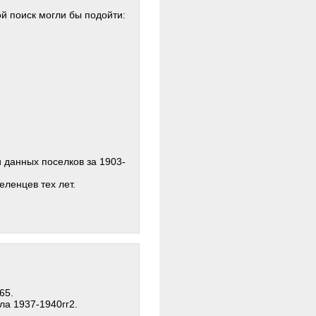
й поиск могли бы подойти:
и данных поселков за 1903-
ленцев тех лет.
65.
ела 1937-1940гг2.