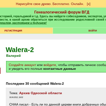
Нарисуйте свое древо. Бесплатно. Онлайн.
[х]
Генеалогический форум ВГД
вести, в какой архив обратиться при исследовании родословной своей
 прошлом, настоящем и будущем!
РЕГИСТРАЦИЯ
ВОЙТИ
Walera-2
Валерий
Создайте аккаунт
или
войдите
, чтобы отправить личное соо
и увидеть его полные
контактные данные
Последние 30 сообщений Walera-2
Тема:
Архив Одесской области
16.04.2012, 18:02
СНАА писал - Есть ли по данной церкви книги добрачных об