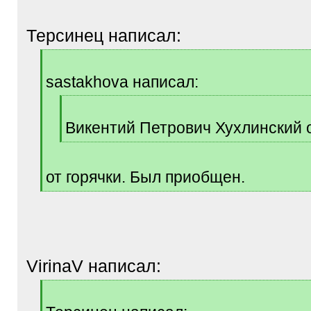
Терсинец написал:
[
q
sastakhova написал:
]
[
q
Викентий Петрович Хухлинский от
]
[
/
q
от горячки. Был приобщен.
]
[
/
q
]
VirinaV написал:
[
q