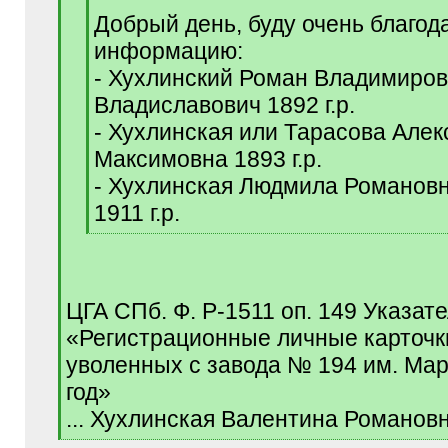
q
Добрый день, буду очень благод
]
информацию:
- Хухлинский Роман Владимиров
Владиславович 1892 г.р.
- Хухлинская или Тарасова Але
Максимовна 1893 г.р.
- Хухлинская Людмила Романов
1911 г.р.
[
/
q
]
ЦГА СПб. Ф. Р-1511 оп. 149 Указат
«Регистрационные личные карточки
уволенных с завода № 194 им. Мар
год»
... Хухлинская Валентина Романовн
[