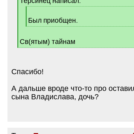
Терсинец написал:
]
[
q
Был приобщен.
]
[
/
q
Св(ятым) тайнам
]
[
/
q
]
Спасибо!
А дальше вроде что-то про оставил
сына Владислава, дочь?