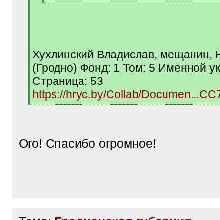
[
/
q
]
Хухлинский Владислав, мещанин,
(Гродно) Фонд: 1 Том: 5 Именной у
Страница: 53
https://hryc.by/Collab/Documen...C
[
/
q
]
Ого! Спасибо огромное!