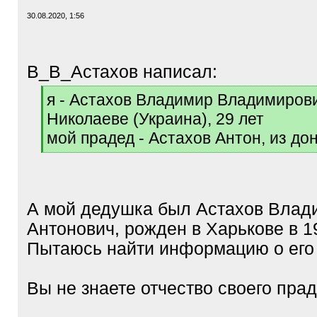
30.08.2020, 1:56
В_В_Астахов написал:
[
я - Астахов Владимир Владимирович
q
Николаеве (Украина), 29 лет
]
мой прадед - Астахов Антон, из до
[
/
q
]
А мой дедушка был Астахов Влад
Антонович, рожден в Харькове в 19
Пытаюсь найти информацию о его 
Вы не знаете отчество своего пра