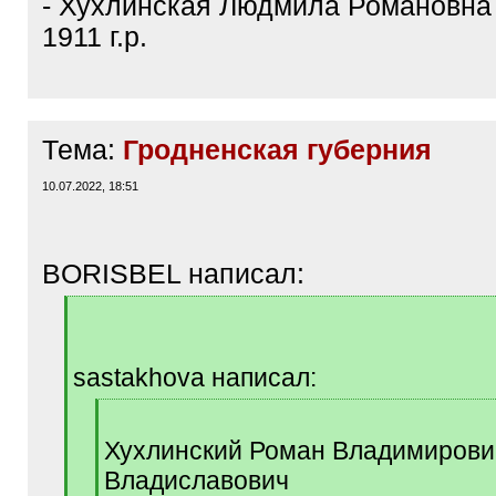
- Хухлинская Людмила Романовна
1911 г.р.
Тема:
Гродненская губерния
10.07.2022, 18:51
BORISBEL написал:
[
q
]
sastakhova написал:
[
q
Хухлинский Роман Владимирови
]
Владиславович