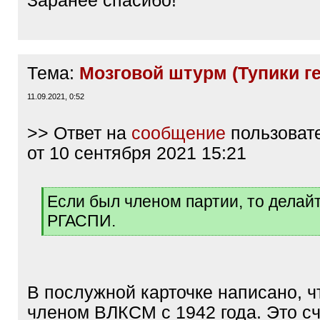
Заранее спасибо!
Тема:
Мозговой штурм (Тупики г
11.09.2021, 0:52
>> Ответ на
сообщение
пользоват
от 10 сентября 2021 15:21
[
Если был членом партии, то делайт
q
РГАСПИ.
]
[
/
q
]
В послужной карточке написано, ч
членом ВЛКСМ с 1942 года. Это сч