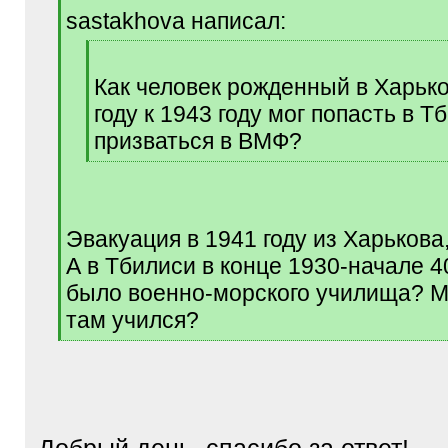
q
sastakhova написал:
]
[
q
Как человек рожденный в Харько
]
году к 1943 году мог попасть в Т
призваться в ВМФ?
[
/
q
]
Эвакуация в 1941 году из Харькова
А в Тбилиси в конце 1930-начале 40
было военно-морского училища? М
там учился?
[
/
q
]