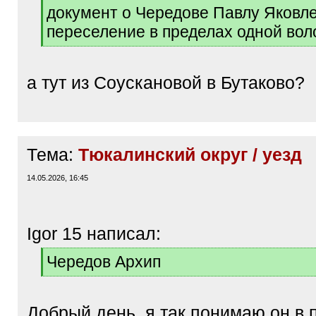
[
документ о Чередове Павлу Яковле
q
переселение в пределах одной вол
]
[
/
q
а тут из Соускановой в Бутаково?
]
Тема:
Тюкалинский округ / уезд
14.05.2026, 16:45
Igor 15 написал:
[
Чередов Архип
q
[
]
/
q
Добрый день, я так понимаю он в 
]