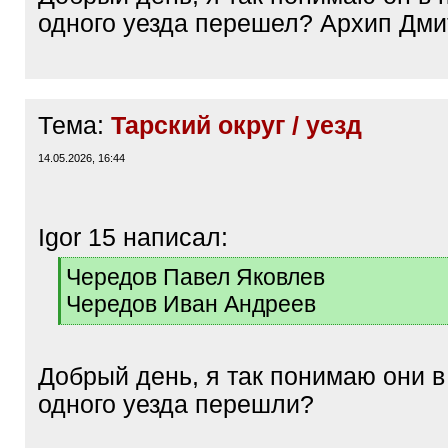
одного уезда перешел? Архип Дм
Тема:
Тарский округ / уезд
14.05.2026, 16:44
Igor 15 написал:
[
Чередов Павел Яковлев
q
Чередов Иван Андреев
]
[
/
q
Добрый день, я так понимаю они в
]
одного уезда перешли?