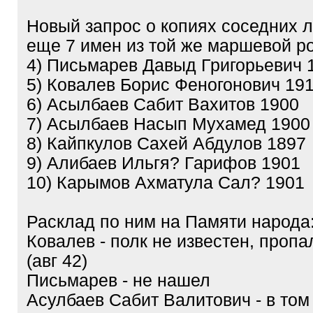
]
Новый запрос о копиях соседних 
еще 7 имен из той же маршевой р
4) Письмарев Давыд Григорьевич 
5) Ковалев Борис Феногонович 19
6) Асылбаев Сабит Вахитов 1900
7) Асылбаев Насып Мухамед 1900
8) Кайпкулов Сахей Абдулов 1897
9) Алибаев Ильгя? Гарифов 1901
10) Карымов Ахматула Сал? 1901
Расклад по ним на Памяти народа
Ковалев - полк не известен, пропа
(авг 42)
Письмарев - не нашел
Асулбаев Сабит Валитович - в том