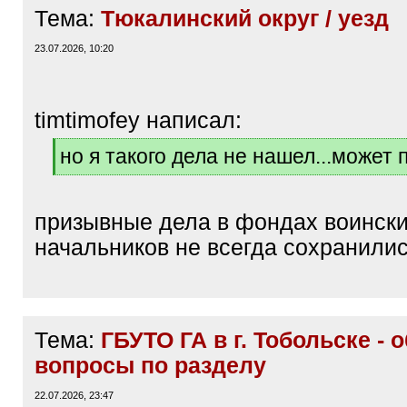
Тема:
Тюкалинский округ / уезд
23.07.2026, 10:20
timtimofey написал:
[
но я такого дела не нашел...может
q
[
]
/
q
призывные дела в фондах воинск
]
начальников не всегда сохранили
Тема:
ГБУТО ГА в г. Тобольске - 
вопросы по разделу
22.07.2026, 23:47