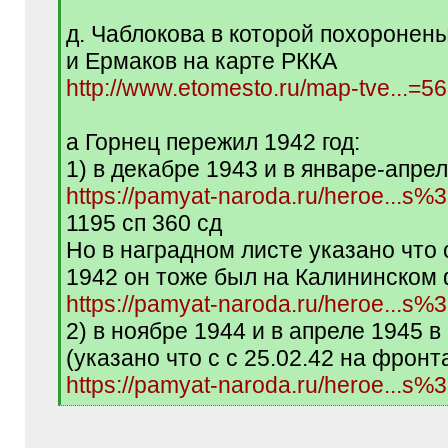
д. Чаблокова в которой похоронен
и Ермаков на карте РККА
http://www.etomesto.ru/map-tve...=5
а Горнец пережил 1942 год:
1) в декабре 1943 и в январе-апрел
https://pamyat-naroda.ru/heroe...s
1195 сп 360 сд
Но в наградном листе указано что
1942 он тоже был на Калининском
https://pamyat-naroda.ru/heroe...s
2) в ноябре 1944 и в апреле 1945 в
(указано что с с 25.02.42 на фронт
https://pamyat-naroda.ru/heroe...s
[
/
q