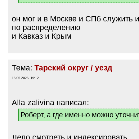
[
/
q
он мог и в Москве и СПб служить и
]
по распределению
и Кавказ и Крым
Тема:
Тарский округ / уезд
16.05.2026, 19:12
Alla-zalivina написал:
[
Роберт, а где именно можно уточни
q
[
]
/
q
Дело смотреть и индексировать
]