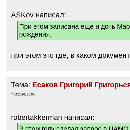
ASKov написал:
[
При этом записана еще и дочь Мар
q
рождения.
]
[
/
q
при этом это где, в каком докумен
]
Тема:
Есаков Григорий Григорьеви
7.04.2026, 23:08
robertakkerman написал:
[
В этом году сделал запрос в ЦАМО,