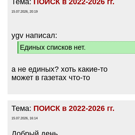
Тема:
ПОИСК в 2022-2026 гг.
15.07.2026, 20:19
ygv написал:
[
Единых списков нет.
q
[
]
/
q
а не единых? хоть какие-то
]
может в газетах что-то
Тема:
ПОИСК в 2022-2026 гг.
15.07.2026, 16:14
Добрый день