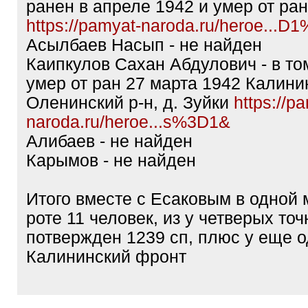
ранен в апреле 1942 и умер от ран
https://pamyat-naroda.ru/heroe...D
Асылбаев Насып - не найден
Каипкулов Сахан Абдулович - в то
умер от ран 27 марта 1942 Калини
Оленинский р-н, д. Зуйки
https://p
naroda.ru/heroe...s%3D1&
Алибаев - не найден
Карымов - не найден
Итого вместе с Есаковым в одной
роте 11 человек, из у четверых точ
потвержден 1239 сп, плюс у еще о
Калининский фронт