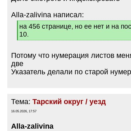
Alla-zalivina написал:
[
на 456 странице, но ее нет и на п
q
10.
]
[
/
q
Потому что нумерация листов мен
]
две
Указатель делали по старой нуме
Тема:
Тарский округ / уезд
16.05.2026, 17:57
Alla-zalivina