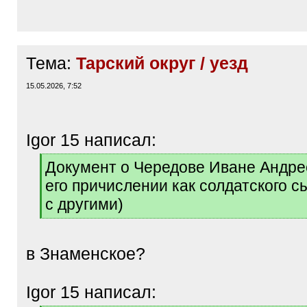
Тема:
Тарский округ / уезд
15.05.2026, 7:52
Igor 15 написал:
[
Документ о Чередове Иване Андрее
q
его причислении как солдатского с
]
с другими)
[
/
q
в Знаменское?
]
Igor 15 написал: