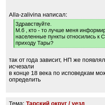
Alla-zalivina написал:
[
Здравствуйте.
q
М.б , кто - то лучше меня информи
]
населенные пункты относились к 
приходу Тары?
[
/
q
так от года зависит, НП же появлял
]
исчезали
в конце 18 века по исповедкам мо
определить
Тема:
Тарский округ / уезд