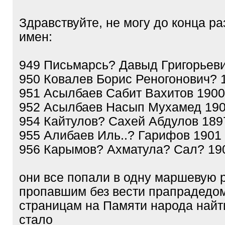
Здравствуйте, не могу до конца ра
имен:
949 Письмарсь? Давыд Григорьев
950 Ковалев Борис Реногонович? 
951 Асылбаев Сабит Вахитов 1900
952 Асылбаев Насып Мухамед 19
954 Кайтулов? Сахей Абдулов 189
955 Алибаев Иль..? Гарифов 1901
956 Карымов? Ахматула? Сал? 19
они все попали в одну маршевую 
пропавшим без вести прапрадедом
страницам на Памяти народа найт
стало