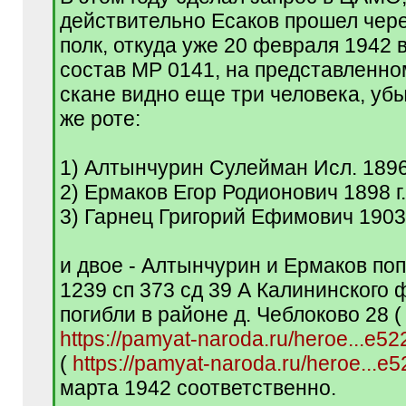
q
действительно Есаков прошел через
]
полк, откуда уже 20 февраля 1942 
состав МР 0141, на представленн
скане видно еще три человека, уб
же роте:
1) Алтынчурин Сулейман Исл. 1896 
2) Ермаков Егор Родионович 1898 г.
3) Гарнец Григорий Ефимович 1903 
и двое - Алтынчурин и Ермаков поп
1239 сп 373 сд 39 А Калининского 
погибли в районе д. Чеблоково 28 (
https://pamyat-naroda.ru/heroe...e5
(
https://pamyat-naroda.ru/heroe...e
марта 1942 соответственно.