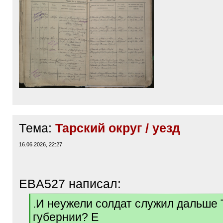
Тема:
Тарский округ / уезд
16.06.2026, 22:27
EBA527 написал:
[
.И неужели солдат служил дальше 
q
губернии? Е
]