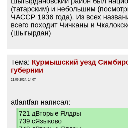
Шыгырдановский район был наци
(татарским) и небольшим (посмотр
ЧАССР 1936 года). Из всех назва
всего походит Чичканы и Чкалокск
(Шыгырдан)
Тема:
Курмышский уезд Симбир
губернии
21.08.2024, 14:07
atlantfan написал:
[
721 дВторые Ялдры
q
739 сЯзыково
]