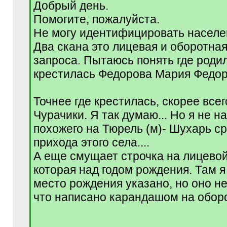
[
Добрый день.
q
Помогите, пожалуйста.
]
Не могу идентифицировать населе
Два скана это лицевая и оборотна
запроса. Пытаюсь понять где родил
крестилась Федорова Мария Федор
Точнее где крестилась, скорее всег
Чурачики. Я так думаю... Но я не н
похожего на Тюрель (м)- Шухарь с
прихода этого села....
А еще смущает строчка на лицевой
которая над годом рождения. Там 
место рождения указано, но оно не
что написано карандашом на оборот