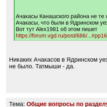
q
]
Ачакасы Канашского района не те
Ачакасы, что были в Ядринском уе
Вот тут Alex1981 об этом пишет
https://forum.vgd.ru/post/686/...#pp
[
/
q
]
Никаких Ачакасов в Ядринском уе
не было. Татмыши - да.
Тема:
Общие вопросы по раздел