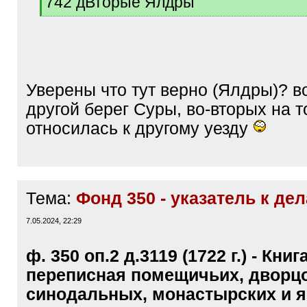
742 дВторые Ялдры
[
/
q
]
Уверены что тут верно (Ялдры)? в
другой берег Суры, во-вторых на т
относилась к другому уезду
Тема:
Фонд 350 - указатель к де
7.05.2024, 22:29
ф. 350 оп.2 д.3119 (1722 г.) - Книг
переписная помещичьих, дворц
синодальных, монастырских и 