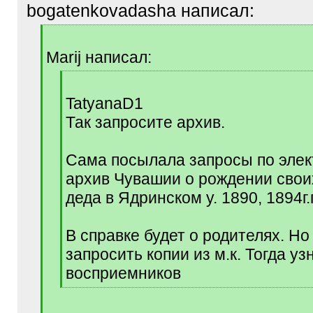
bogatenkovadasha написал:
[
q
Marij написал:
]
[
q
TatyanaD1
]
Так запросите архив.
Сама посылала запросы по элек
архив Чувашии о рождении свои
деда в Ядринском у. 1890, 1894г.г
В справке будет о родителях. Н
запросить копии из м.к. Тогда уз
восприемников
[
/