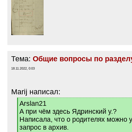
Тема:
Общие вопросы по раздел
18.11.2022, 0:03
Marij написал:
[
Arslan21
q
А при чём здесь Ядринский у.?
]
Написала, что о родителях можно у
запрос в архив.