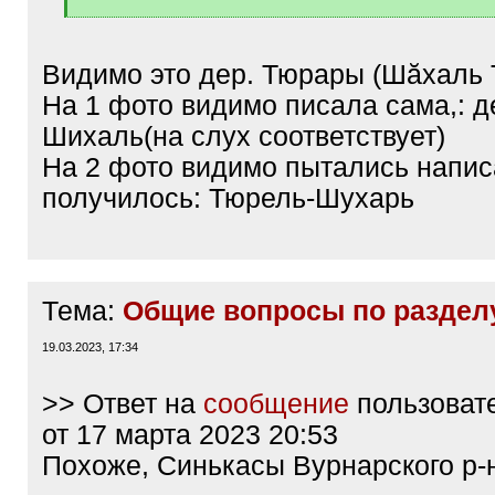
[
/
q
Видимо это дер. Тюрары (Шӑхаль 
]
На 1 фото видимо писала сама,: д
Шихаль(на слух соответствует)
На 2 фото видимо пытались написа
получилось: Тюрель-Шухарь
Тема:
Общие вопросы по раздел
19.03.2023, 17:34
>> Ответ на
сообщение
пользоват
от 17 марта 2023 20:53
Похоже, Синькасы Вурнарского р-