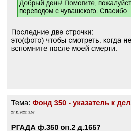
[
Добрый день! Помогите, пожалуйст
q
переводом с чувашского. Спасибо
]
[
/
q
Последние две строчки:
]
это(фото) чтобы смотреть, когда н
вспомните после моей смерти.
Тема:
Фонд 350 - указатель к де
27.11.2022, 2:57
РГАДА ф.350 оп.2 д.1657