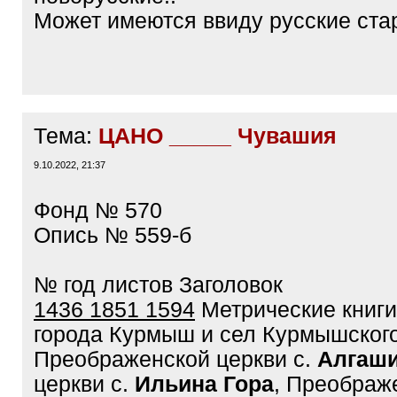
Может имеются ввиду русские ст
Тема:
ЦАНО _____ Чувашия
9.10.2022, 21:37
Фонд № 570
Опись № 559-б
№ год листов Заголовок
1436 1851 1594
Метрические книги
города Курмыш и сел Курмышского у
Преображенской церкви с.
Алгаш
церкви с.
Ильина Гора
, Преображ