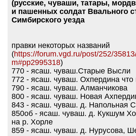
(русские, чуваши, татары, мордв
и пашенных солдат Ввального с
Симбирского уезда
правки некоторых названий
(
https://forum.vgd.ru/post/252/3581
m#pp2995318
)
770 - ясаш. чуваш.Старые Высли
772 - ясаш. чуваш. Охпердина что
790 - ясаш. чуваш. Алманчикова
800 - ясаш. чуваш. Новая Ахперди
843 - ясаш. чуваш. д. Напольная 
850об - ясаш. чуваш. д. Кукшум Хо
на р. Хорле
859 - ясаш. чуваш. д. Нурусова, Ш