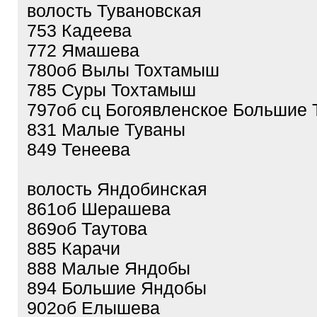
волость Тувановская
753 Кадеева
772 Ямашева
780об Вылы Тохтамыш
785 Суры Тохтамыш
797об сц Богоявленское Большие 
831 Малые Туваны
849 Тенеева
волость Яндобинская
861об Шерашева
869об Таутова
885 Карачи
888 Малые Яндобы
894 Большие Яндобы
902об Елышева