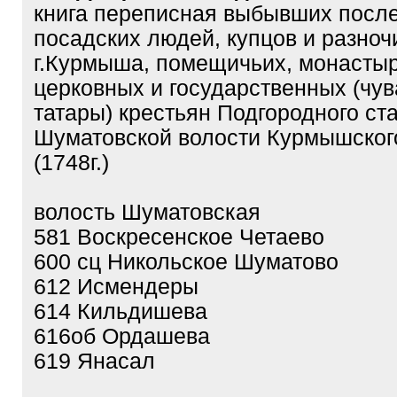
книга переписная выбывших после
посадских людей, купцов и разноч
г.Курмыша, помещичьих, монастыр
церковных и государственных (чу
татары) крестьян Подгородного ст
Шуматовской волости Курмышског
(1748г.)
волость Шуматовская
581 Воскресенское Четаево
600 сц Никольское Шуматово
612 Исмендеры
614 Кильдишева
616об Ордашева
619 Янасал