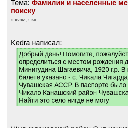
Тема:
Фамилии и населенные ме
поиску
10.05.2025, 19:50
Kedra написал:
[
Добрый день! Помогите, пожалуйст
q
определиться с местом рождения 
]
Минигудина Шагаевича, 1920 г.р. В
билете указано - с. Чикала Чигард
Чувашская АССР. В паспорте было у
Чикало Канашский район Чувашска
Найти это село нигде не могу
[
/
q
]