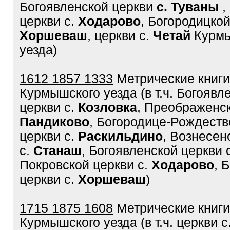
Богоявленской церкви
с. Туваны
,
церкви с.
Ходарово
, Богородицкой
Хоршеваш
, церкви с.
Четай
Курм
уезда)
1612 1857 1333
Метрические книги
Курмышского уезда (в т.ч. Богоявл
церкви с.
Козловка
, Преображенск
Пандиково
, Богородице-Рождеств
церкви с.
Раскильдино
, Вознесен
с.
Станаш
, Богоявленской церкви 
Покровской церкви с.
Ходарово
, 
церкви с.
Хоршеваш
)
1715 1875 1608
Метрические книги
Курмышского уезда (в т.ч. церкви с