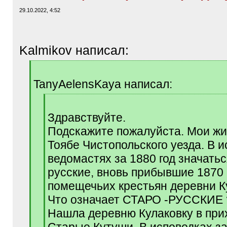
29.10.2022, 4:52
Kalmikov написал:
[
q
TanyAelensKaya написал:
]
[
q
Здравствуйте.
]
Подскажите пожалуйста. Мои жи
Тоябе Чистопольского уезда. В 
ведомастях за 1880 год значатьс
русские, вновь прибывшие 1870 
помещечьих крестьян деревни К
Что означает СТАРО -РУССКИЕ 
Нашла деревню Кулаковку в при