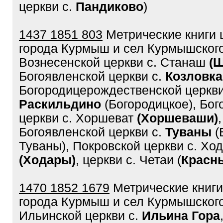
церкви с.
Пандиково
)
1437 1851 803
Метрические книги 
города Курмыш и сел Курмышского у
Вознесенской церкви с. Станаш
(
Богоявленской церкви с.
Козловка
Богородицерождественской церкви
Раскильдино
(Богородицкое), Бог
церкви с. Хоршеват
(Хоршеваши)
,
Богоявленской церкви с.
Туваны
(
Туваны), Покровской церкви с. Хо
(Ходары)
, церкви с. Четаи (
Красн
1470 1852 1679
Метрические книги
города Курмыш и сел Курмышского у
Ильинской церкви с.
Ильина Гора