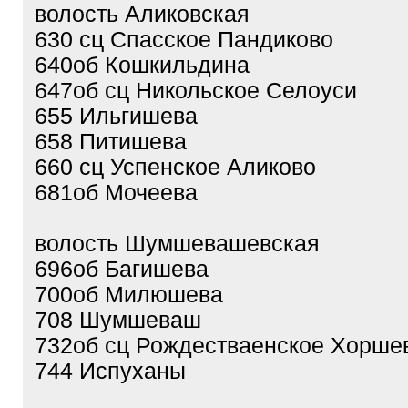
волость Аликовская
630 сц Спасское Пандиково
640об Кошкильдина
647об сц Никольское Селоуси
655 Ильгишева
658 Питишева
660 сц Успенское Аликово
681об Мочеева
волость Шумшевашевская
696об Багишева
700об Милюшева
708 Шумшеваш
732об сц Рождестваенское Хорш
744 Испуханы