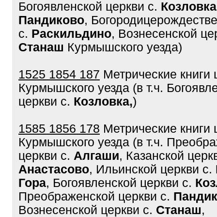
Богоявленской церкви с.
Козловка
Пандиково
, Богородицерождестве
с.
Раскильдино
, Вознесенской це
Станаш
Курмышского уезда)
1525 1854 187
Метрические книги 
Курмышского уезда (в т.ч. Богоявл
церкви с.
Козловка,
)
1585 1856 178
Метрические книги 
Курмышского уезда (в т.ч. Преобр
церкви с.
Алгаши
, Казанской церкв
Анастасово
, Ильинской церкви с.
Гора
, Богоявленской церкви с.
Коз
Преображенской церкви с.
Панди
Вознесенской церкви с.
Станаш
,