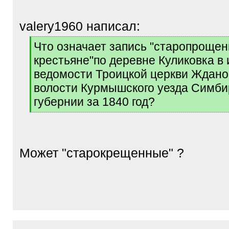
valery1960 написал:
[
Что означает запись "старопроще
q
крестьяне"по деревне Куликовка в
]
ведомости Троицкой церкви Ждано
волости Курмышского уезда Симби
губернии за 1840 год?
[
/
q
]
Может "старокрещенные" ?