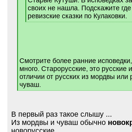
Старые Кутуши. В исповедках за
своих не нашла. Подскажите где
ревизские сказки по Кулаковки.
[
/
q
]
Смотрите более ранние исповедки,
много. Старорусские, это русские и
отличии от русских из мордвы или 
чуваш.
[
/
q
]
В первый раз такое слышу ...
Из мордвы и чуваш обычно
новок
новорусские..