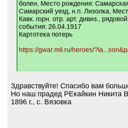
болен, Место рождения: Самарская 
Самарский уезд, н.п. Лизолка, Мес
Кавк. горн. отр. арт. дивиз., рядово
события: 26.04.1917
Картотека потерь
https://gwar.mil.ru/heroes/?la...son
[
/
q
Здравствуйте! Спасибо вам больш
]
Но наш прадед РЕкайкин Никита В
1896 г., с. Вязовка