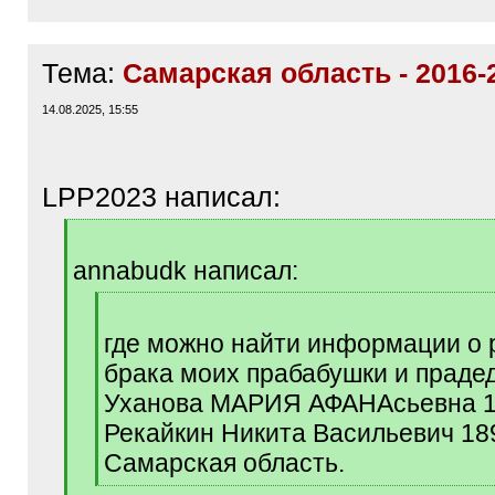
Тема:
Самарская область - 2016-
14.08.2025, 15:55
LPP2023 написал:
[
q
annabudk написал:
]
[
q
где можно найти информации о 
]
брака моих прабабушки и праде
Уханова МАРИЯ АФАНАсьевна 18
Рекайкин Никита Васильевич 189
Самарская область.
[