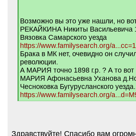
/
q
]
Возможно вы это уже нашли, но во
РЕКАЙКИНА Никиты Васильевича 18
Вязовка Самарского уезда
https://www.familysearch.org/a...cc
Брака в МК нет, очевидно он случи
революции.
А МАРИЯ точно 1898 г.р. ? А то вот 
МАРИЯ Афонасьевна Уханова д.Н
Чесноковка Бугурусланского уезда.
https://www.familysearch.org/a...d
[
/
q
]
Здравствуйте! Спасибо вам огромн