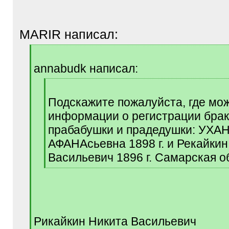
MARIR написал:
[
q
annabudk написал:
]
[
q
Подскажите пожалуйста, где мо
]
информации о регистрации бра
прабабушки и прадедушки: УХ
АФАНАсьевна 1898 г. и Рекайкин
Васильевич 1896 г. Самарская о
[
/
q
]
Рикайкин Никита Васильевич