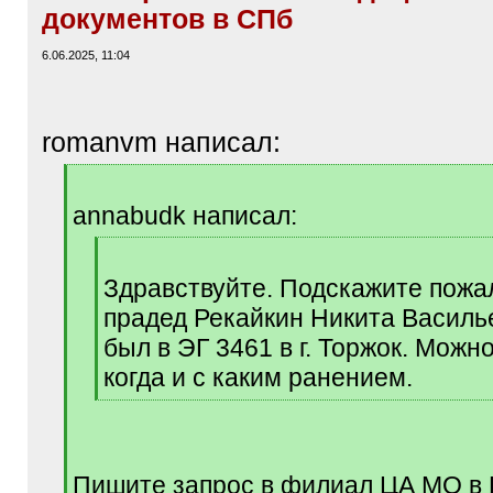
документов в СПб
6.06.2025, 11:04
romanvm написал:
[
q
annabudk написал:
]
[
q
Здравствуйте. Подскажите пожа
]
прадед Рекайкин Никита Василье
был в ЭГ 3461 в г. Торжок. Можн
когда и с каким ранением.
[
/
q
]
Пишите запрос в филиал ЦА МО в 