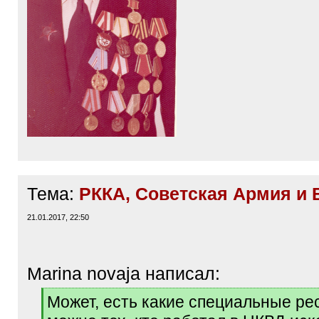
Тема:
РККА, Советская Армия и
21.01.2017, 22:50
Marina novaja написал:
[
Может, есть какие специальные рес
q