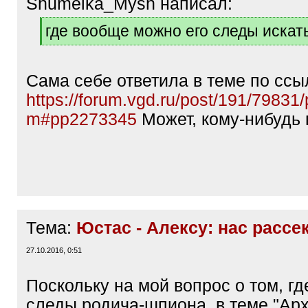
Shumelka_Mysh написал:
[
где вообще можно его следы искат
q
[
]
/
q
Сама себе ответила в теме по ссы
]
https://forum.vgd.ru/post/191/79831
m#pp2273345
Может, кому-нибудь
Тема:
Юстас - Алексу: нас рассе
27.10.2016, 0:51
Поскольку на мой вопрос о том, гд
следы родича-шпиона, в теме "Ар