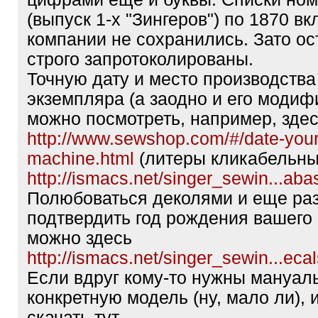
(выпуск 1-х "Зингеров") по 1870 в
компании не сохранились. Зато о
строго запротоколированы.
Точную дату и место производства
экземпляра (а заодно и его моди
можно посмотреть, например, зде
http://www.sewshop.com/#/date-your
machine.html
(литеры кликабельны)
http://ismacs.net/singer_sewin...aba
Полюбоваться деколями и еще раз
подтвердить год рождения вашего 
можно здесь
http://ismacs.net/singer_sewin...ecal
Если вдруг кому-то нужны мануал
конкретную модель (ну, мало ли), 
скачать тут