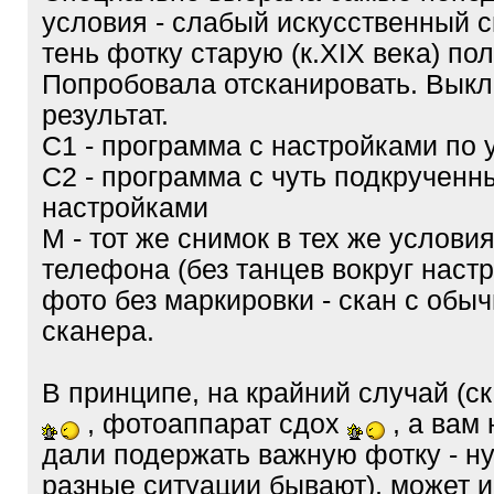
условия - слабый искусственный св
тень фотку старую (к.XIX века) по
Попробовала отсканировать. Вык
результат.
С1 - программа с настройками по
С2 - программа с чуть подкручен
настройками
М - тот же снимок в тех же условия
телефона (без танцев вокруг настр
фото без маркировки - скан с обыч
сканера.
В принципе, на крайний случай (с
, фотоаппарат сдох
, а вам 
дали подержать важную фотку - ну
разные ситуации бывают), может и