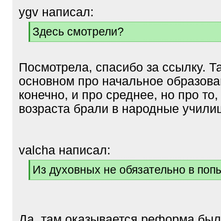
ygv написал:
[
Здесь смотрели?
q
[
]
/
q
Посмотрела, спасибо за ссылку. Т
]
основном про начальное образован
конечно, и про среднее, но про то,
возраста брали в народные учили
valcha написал:
[
Из духовных не обязательно в поп
q
[
]
/
q
]
Да, там оказывается реформа был