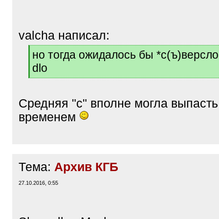
valcha написал:
[
но тогда ожидалось бы *с(ъ)версло 
q
dlo
]
[
/
q
Cредняя "с" вполне могла выпасть
]
временем
Тема:
Архив КГБ
27.10.2016, 0:55