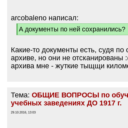
arcobaleno написал:
[
А документы по ней сохранились?
q
[
]
/
q
Какие-то документы есть, судя по 
]
архиве, но они не отсканированы :(
архива мне - жуткие тыщщи кило
Тема:
ОБЩИЕ ВОПРОСЫ по обуч
учебных заведениях ДО 1917 г.
29.10.2016, 13:03