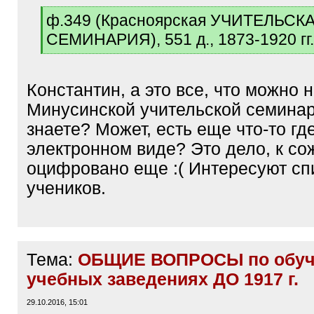
[
ф.349 (Красноярская УЧИТЕЛЬСК
q
СЕМИНАРИЯ), 551 д., 1873-1920 гг.,
]
[
/
q
Константин, а это все, что можно 
]
Минусинской учительской семинар
знаете? Может, есть еще что-то где
электронном виде? Это дело, к со
оцифровано еще :( Интересуют сп
учеников.
Тема:
ОБЩИЕ ВОПРОСЫ по обуч
учебных заведениях ДО 1917 г.
29.10.2016, 15:01