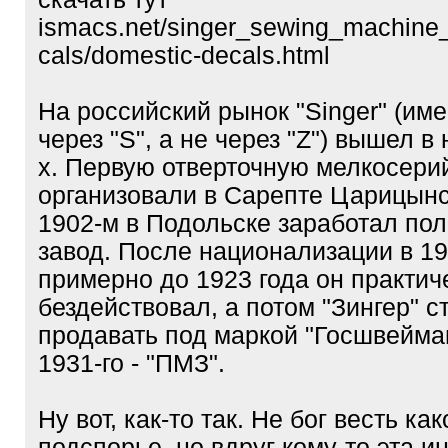
ismacs.net/singer_sewing_machin
cals/domestic-decals.html
На российский рынок "Singer" (име
через "S", а не через "Z") вышел в
х. Первую отверточную мелкосери
организовали в Сарепте Царицынск
1902-м в Подольске заработал по
завод. После национализации в 19
примерно до 1923 года он практич
бездействовал, а потом "Зингер" с
продавать под маркой "Госшвеймаш
1931-го - "ПМЗ".
Ну вот, как-то так. Не бог весть как
подспорье, но вдруг кому-то эта 