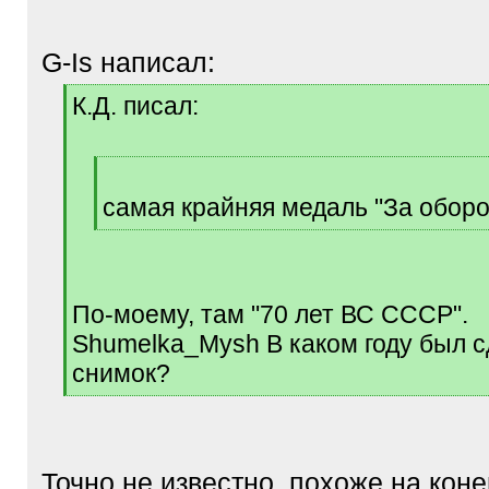
G-Is написал:
[
К.Д. писал:
q
]
[
q
самая крайняя медаль "За обор
]
[
/
q
]
По-моему, там "70 лет ВС СССР".
Shumelka_Mysh В каком году был 
снимок?
[
/
q
]
Точно не известно, похоже на коне