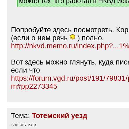
можно тех, кто работал в НКВД иск
]
[
/
q
]
Попробуйте здесь посмотреть. Ко
(если о нем речь
) полно.
http://nkvd.memo.ru/index.php?..
Вот здесь можно глянуть, куда пис
если что
https://forum.vgd.ru/post/191/79831
m#pp2273345
Тема:
Тотемский уезд
12.01.2017, 23:53