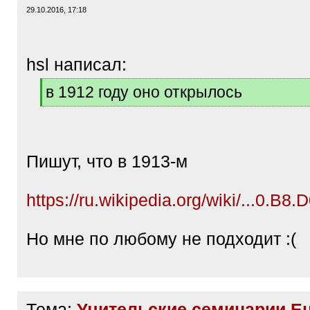
29.10.2016, 17:18
hsl написал:
[
в 1912 году оно открылось
q
[
]
/
q
]
Пишут, что в 1913-м
https://ru.wikipedia.org/wiki/...0.B8.
Но мне по любому не подходит :(
Тема:
Учительские семинарии Е