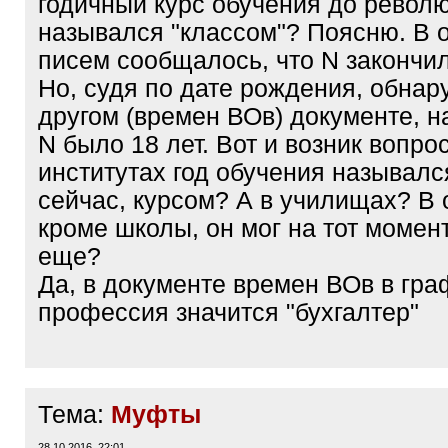
годичный курс обучения до револ
назывался "классом"? Поясню. В 
писем сообщалось, что N закончил
Но, судя по дате рождения, обнар
другом (времен ВОв) документе, н
N было 18 лет. Вот и возник вопрос
институтах год обучения назывался
сейчас, курсом? А в училищах? В 
кроме школы, он мог на тот момен
еще?
Да, в документе времен ВОв в гра
профессия значится "бухгалтер"
Тема:
Муфты
28.10.2016, 22:01