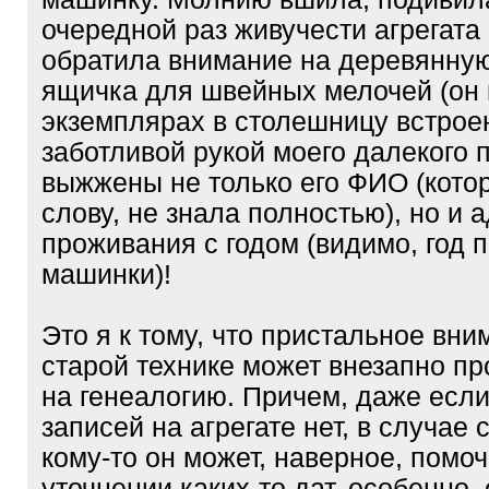
очередной раз живучести агрегата (
обратила внимание на деревянну
ящичка для швейных мелочей (он 
экземплярах в столешницу встроен)
заботливой рукой моего далекого п
выжжены не только его ФИО (котор
слову, не знала полностью), но и 
проживания с годом (видимо, год 
машинки)!
Это я к тому, что пристальное вни
старой технике может внезапно пр
на генеалогию. Причем, даже если
записей на агрегате нет, в случае 
кому-то он может, наверное, помоч
уточнении каких-то дат, особенно,