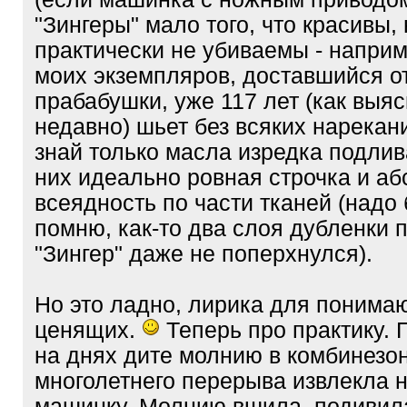
"Зингеры" мало того, что красивы, 
практически не убиваемы - наприм
моих экземпляров, доставшийся о
прабабушки, уже 117 лет (как выяс
недавно) шьет без всяких нарекан
знай только масла изредка подлив
них идеально ровная строчка и а
всеядность по части тканей (надо
помню, как-то два слоя дубленки п
"Зингер" даже не поперхнулся).
Но это ладно, лирика для понима
ценящих.
Теперь про практику. 
на днях дите молнию в комбинезон
многолетнего перерыва извлекла н
машинку. Молнию вшила, подивил