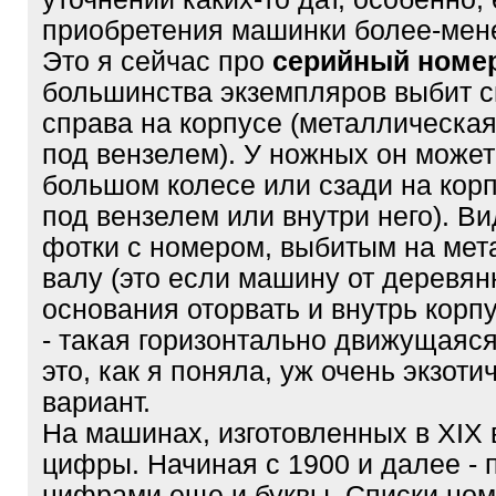
приобретения машинки более-мене
Это я сейчас про
серийный номе
большинства экземпляров выбит с
справа на корпусе (металлическа
под вензелем). У ножных он может
большом колесе или сзади на корп
под вензелем или внутри него). В
фотки с номером, выбитым на ме
валу (это если машину от деревян
основания оторвать и внутрь корпу
- такая горизонтально движущаяся
это, как я поняла, уж очень экзоти
вариант.
На машинах, изготовленных в XIX в
цифры. Начиная с 1900 и далее - 
цифрами еще и буквы. Списки ном