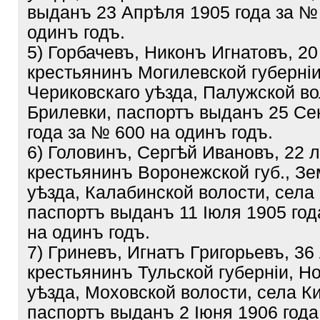
выданъ 23 Апрѣля 1905 года за №
одинъ годъ.
5) Горбачевъ, Никонъ Игнатовъ, 20
крестьянинъ Могилевской губерніи
Чериковскаго уѣзда, Палужской во
Брилевки, паспортъ выданъ 25 Се
года за № 600 на одинъ годъ.
6) Головинъ, Сергѣй Ивановъ, 22 л
крестьянинъ Воронежской губ., Зе
уѣзда, Калабинской волости, села
паспортъ выданъ 11 Іюля 1905 год
на одинъ годъ.
7) Гриневъ, Игнатъ Григорьевъ, 36
крестьянинъ Тульской губерніи, Н
уѣзда, Моховской волости, села К
паспортъ выданъ 2 Іюня 1906 года