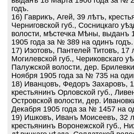
выданъ 18 Марта 1906 года за № 
годъ.
16) Гаврикъ, Агей, 39 лѣтъ, крест
Черниговской губ., Сосницкаго уѣ
волости, мѣстечка Мѣны, выданъ 
1905 года за № 389 на одинъ годъ.
17) Изотовъ, Пантелей Титовъ, 17 
Могилевской губ., Чериковскаго уѣ
Палужской волости, дер. Брилевки
Ноября 1905 года за № 735 на оди
18) Иванцовъ, Федоръ Захаровъ, 1
крестьянинъ Орловской губ., Ливен
Островской волости, дер. Ивановк
Декабря 1905 года за № 1457 на о
19) Ишковъ, Иванъ Моисеевъ, 32 л
крестьянинъ Воронежской губ., Ни