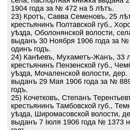
села, паспортная книжка выдана 
1904 года за № 472 на 5 лѣтъ.
23) Кротъ, Савва Семеновъ, 25 лѣ
крестьянинъ Полтавской губ., Хор
уѣзда, Оболонянской волости, сел
выданъ 30 Ноября 1906 года за №
одинъ годъ.
24) Канѣевъ, Мухаметъ-Жанъ, 33 
крестьянинъ Пензенской губ., Чем
уѣзда, Мочаленской волости, дер.
выданъ 29 Мая 1906 года за № 88
годъ.
25) Кочетковъ, Степанъ Терентьевъ
крестьянинъ Тамбовской губ., Тем
уѣзда, Широмасовской волости, де
выданъ 7 Іюля 1906 года № 1373 