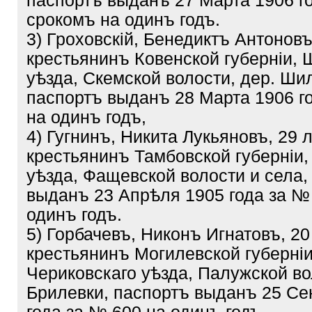
паспортъ выданъ 27 Марта 1906 го
срокомъ на одинъ годъ.
3) Гроховскій, Бенедиктъ Антоновъ
крестьянинъ Ковенской губерніи, 
уѣзда, Скемской волости, дер. Ши
паспортъ выданъ 28 Марта 1906 г
на одинъ годъ,
4) Гугнинъ, Никита Лукьяновъ, 29 
крестьянинъ Тамбовской губерніи,
уѣзда, Фащевской волости и села,
выданъ 23 Апрѣля 1905 года за №
одинъ годъ.
5) Горбачевъ, Никонъ Игнатовъ, 20
крестьянинъ Могилевской губерніи
Чериковскаго уѣзда, Палужской во
Брилевки, паспортъ выданъ 25 Се