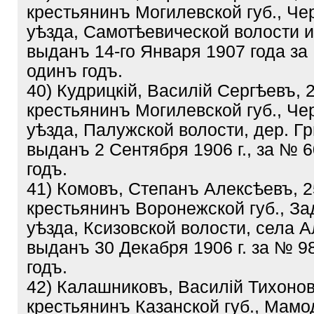
крестьянинъ Могилевской губ., Че
уѣзда, Самотѣевической волости и
выданъ 14-го Января 1907 года за
одинъ годъ.
40) Кудрицкій, Василій Сергѣевъ, 
крестьянинъ Могилевской губ., Че
уѣзда, Палужской волости, дер. Г
выданъ 2 Сентября 1906 г., за № 
годъ.
41) Комовъ, Степанъ Алексѣевъ, 2
крестьянинъ Воронежской губ., За
уѣзда, Ксизовской волости, села А
выданъ 30 Декабря 1906 г. за № 9
годъ.
42) Калашниковъ, Василій Тихонов
крестьянинъ Казанской губ., Мам