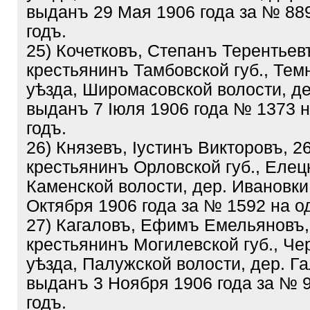
выданъ 29 Мая 1906 года за № 88
годъ.
25) Кочетковъ, Степанъ Терентьевъ
крестьянинъ Тамбовской губ., Тем
уѣзда, Широмасовской волости, де
выданъ 7 Іюля 1906 года № 1373 
годъ.
26) Князевъ, Іустинъ Викторовъ, 2
крестьянинъ Орловской губ., Елецк
Каменской волости, дер. Ивановки
Октября 1906 года за № 1592 на о
27) Кагаловъ, Ефимъ Емельяновъ,
крестьянинъ Могилевской губ., Че
уѣзда, Палужской волости, дер. Га
выданъ 3 Ноября 1906 года за № 
годъ.