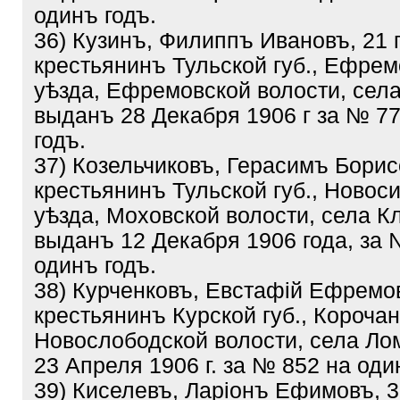
одинъ годъ.
36) Кузинъ, Филиппъ Ивановъ, 21 
крестьянинъ Тульской губ., Ефрем
уѣзда, Ефремовской волости, села
выданъ 28 Декабря 1906 г за № 7
годъ.
37) Козельчиковъ, Герасимъ Борис
крестьянинъ Тульской губ., Новос
уѣзда, Моховской волости, села К
выданъ 12 Декабря 1906 года, за 
одинъ годъ.
38) Курченковъ, Евстафій Ефремов
крестьянинъ Курской губ., Корочан
Новослободской волости, села Ло
23 Апреля 1906 г. за № 852 на оди
39) Киселевъ, Ларіонъ Ефимовъ, 3