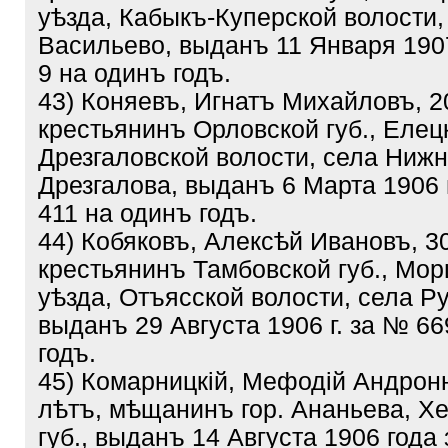
уѣзда, Кабыкъ-Куперской волости,
Васильево, выданъ 11 Января 190
9 на одинъ годъ.
43) Коняевъ, Игнатъ Михайловъ, 2
крестьянинъ Орловской губ., Елецк
Дрезгаловской волости, села Нижн
Дрезгалова, выданъ 6 Марта 1906 
411 на одинъ годъ.
44) Кобяковъ, Алексѣй Ивановъ, 3
крестьянинъ Тамбовской губ., Мо
уѣзда, Отъясской волости, села Ру
выданъ 29 Августа 1906 г. за № 66
годъ.
45) Комарницкій, Мефодій Андрон
лѣтъ, мѣщанинъ гор. Ананьева, Х
губ., выданъ 14 Августа 1906 года