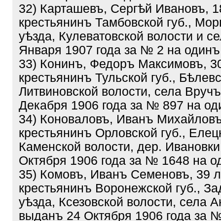
32) Карташевъ, Cepгѣй Ивановъ, 1
крестьянинъ Тамбовской губ., Мо
уѣзда, Кулеватовской волости и с
Января 1907 года за № 2 на одинъ
33) Конинъ, Федоръ Максимовъ, 3
крестьянинъ Тульской губ., Бѣлевс
Литвиновской волости, села Вручъ
Декабря 1906 года за № 897 на од
34) Коноваловъ, Иванъ Михайловъ
крестьянинъ Орловской губ., Елецк
Каменской волости, дер. Ивановки
Октября 1906 года за № 1648 на о
35) Комовъ, Иванъ Семеновъ, 39 л
крестьянинъ Воронежской губ., За
уѣзда, Ксезовской волости, села А
выданъ 24 Октября 1906 года за №