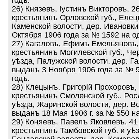
годъ.
26) Князевъ, Іустинъ Викторовъ, 2
крестьянинъ Орловской губ., Елецк
Каменской волости, дер. Ивановки
Октября 1906 года за № 1592 на о
27) Кагаловъ, Ефимъ Емельяновъ,
крестьянинъ Могилевской губ., Че
уѣзда, Палужской волости, дер. Га
выданъ 3 Ноября 1906 года за № 
годъ.
28) Клецынъ, Григорій Прохоровъ, 
крестьянинъ Смоленской губ., Рос
уѣзда, Жаринской волости, дер. В
выданъ 18 Мая 1906 г. за № 550 на
29) Коняевъ, Павелъ Яковлевъ, 41 
крестьянинъ Тамбовской губ. и уѣз