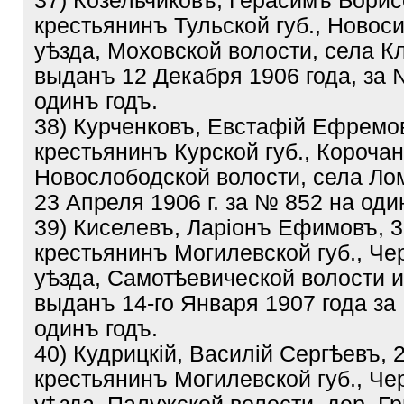
37) Козельчиковъ, Герасимъ Борис
крестьянинъ Тульской губ., Новос
уѣзда, Моховской волости, села К
выданъ 12 Декабря 1906 года, за 
одинъ годъ.
38) Курченковъ, Евстафій Ефремов
крестьянинъ Курской губ., Корочан
Новослободской волости, села Ло
23 Апреля 1906 г. за № 852 на оди
39) Киселевъ, Ларіонъ Ефимовъ, 3
крестьянинъ Могилевской губ., Че
уѣзда, Самотѣевической волости и
выданъ 14-го Января 1907 года за
одинъ годъ.
40) Кудрицкій, Василій Сергѣевъ, 
крестьянинъ Могилевской губ., Че