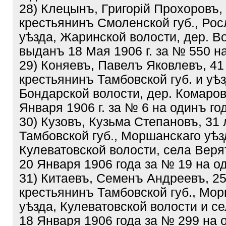
28) Клецынъ, Григорій Прохоровъ, 
крестьянинъ Смоленской губ., Рос
уѣзда, Жаринской волости, дер. В
выданъ 18 Мая 1906 г. за № 550 на
29) Коняевъ, Павелъ Яковлевъ, 41 
крестьянинъ Тамбовской губ. и уѣз
Бондарской волости, дер. Комаров
Января 1906 г. за № 6 на одинъ го
30) Кузовъ, Кузьма Степановъ, 31 
Тамбовской губ., Моршанскаго уѣз
Кулеватовской волости, села Вер
20 Января 1906 года за № 19 на о
31) Китаевъ, Семенъ Андреевъ, 25
крестьянинъ Тамбовской губ., Мо
уѣзда, Кулеватовской волости и с
18 Января 1906 года за № 299 на 