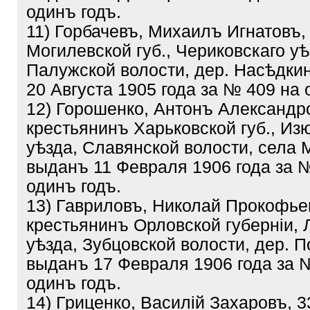
одинъ годъ.
11) Горбачевъ, Михаилъ Игнатовъ,
Могилевской губ., Чериковскаго уѣ
Палужской волости, дер. Насѣдки
20 Августа 1905 года за № 409 на 
12) Горошенко, Антонъ Александро
крестьянинъ Харьковской губ., Из
уѣзда, Славянской волости, села 
выданъ 11 Февраля 1906 года за 
одинъ годъ.
13) Гавриловъ, Николай Прокофьев
крестьянинъ Орловской губерніи, 
уѣзда, Зубцовской волости, дер. П
выданъ 17 Февраля 1906 года за 
одинъ годъ.
14) Гриценко, Василій Захаровъ, 3