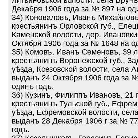
Литвиновской волости, села Вручъ
Декабря 1906 года за № 897 на од
34) Коноваловъ, Иванъ Михайловъ
крестьянинъ Орловской губ., Елецк
Каменской волости, дер. Ивановки
Октября 1906 года за № 1648 на о
35) Комовъ, Иванъ Семеновъ, 39 л
крестьянинъ Воронежской губ., За
уѣзда, Ксезовской волости, села А
выданъ 24 Октября 1906 года за №
одинъ годъ.
36) Кузинъ, Филиппъ Ивановъ, 21 
крестьянинъ Тульской губ., Ефрем
уѣзда, Ефремовской волости, села
выданъ 28 Декабря 1906 г за № 7
годъ.