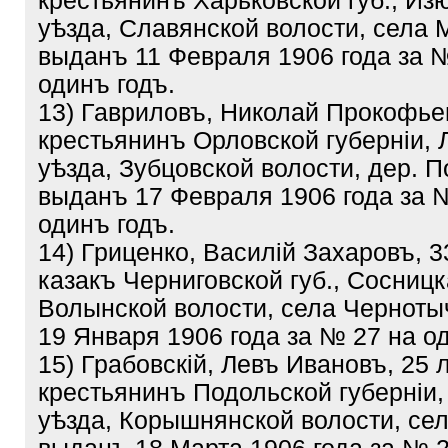
крестьянинъ Харьковской губ., Из
уѣзда, Славянской волости, села 
выданъ 11 Февраля 1906 года за 
одинъ годъ.
13) Гавриловъ, Николай Прокофьев
крестьянинъ Орловской губерніи, 
уѣзда, Зубцовской волости, дер. П
выданъ 17 Февраля 1906 года за 
одинъ годъ.
14) Гриценко, Василій Захаровъ, 3
казакъ Черниговской губ., Сосницк
Волынской волости, села Черноты
19 Января 1906 года за № 27 на о
15) Грабовскій, Левъ Ивановъ, 25 
крестьянинъ Подольской губерніи,
уѣзда, Корышнянской волости, сел