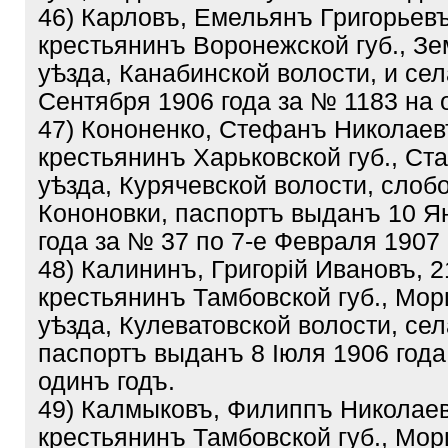
46) Карловъ, Емельянъ Григорьевъ
крестьянинъ Воронежской губ., Зе
уѣзда, Канабинской волости, и се
Сентября 1906 года за № 1183 на 
47) Кононенко, Стефанъ Николаевъ
крестьянинъ Харьковской губ., Ст
уѣзда, Курячевской волости, слоб
Кононовки, паспортъ выданъ 10 Я
года за № 37 по 7-е Февраля 1907 
48) Калининъ, Григорій Ивановъ, 2
крестьянинъ Тамбовской губ., Мо
уѣзда, Кулеватовской волости, се
паспортъ выданъ 8 Іюля 1906 года
одинъ годъ.
49) Калмыковъ, Филиппъ Николаев
крестьянинъ Тамбовской губ., Мо