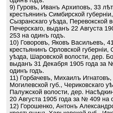
одинъ годъ.
9) Гуровъ, Иванъ Архиповъ, 33 лѣт
крестьянинъ Симбирской губерніи,
Сызранскаго уѣзда, Перевокской в
Печерскаго, выданъ 22 Августа 19
253 на одинъ годъ.
10) Говоровъ, Яковъ Васильевъ, 41
крестьянинъ Орловской губерніи, 
уѣзда, Шаровской волости, дер. Б
выданъ 31 Декабря 1905 года за 
одинъ годъ.
11) Горбачевъ, Михаилъ Игнатовъ,
Могилевской губ., Чериковскаго уѣ
Палужской волости, дер. Насѣдки
20 Августа 1905 года за № 409 на 
12) Горошенко, Антонъ Александро