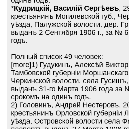
одинъ годъ.
*
Кудрицкій, Василій Сергѣевъ
, 2
крестьянинъ Могилевской губ., Че
уѣзда, Палужской волости, дер. Г
выданъ 2 Сентября 1906 г., за № 
годъ.
Полный список 49 человек:
[more]1) Гудукинъ, Алексѣй Виктор
Тамбовской губерніи Моршанскаго
Черкинской волости, села Гусишъ,
выданъ 31-го Марта 1906 года за 
срокомъ на одинъ годъ.
2) Головинъ, Андрей Нестеровъ, 2
крестьянинъ Орловской губерніи Л
уѣзда, Островской волости села Ф