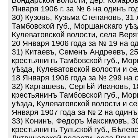
Бондарской волости, дер. Комаров
Января 1906 г. за № 6 на одинъ го
30) Кузовъ, Кузьма Степановъ, 31 
Тамбовской губ., Моршанскаго уѣз
Кулеватовской волости, села Вер
20 Января 1906 года за № 19 на о
31) Китаевъ, Семенъ Андреевъ, 25
крестьянинъ Тамбовской губ., Мо
уѣзда, Кулеватовской волости и с
18 Января 1906 года за № 299 на 
32) Карташевъ, Cepгѣй Ивановъ, 1
крестьянинъ Тамбовской губ., Мо
уѣзда, Кулеватовской волости и с
Января 1907 года за № 2 на одинъ
33) Конинъ, Федоръ Максимовъ, 3
крестьянинъ Тульской губ., Бѣлевс