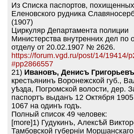
Из Списка паспортов, похищенных
Еленовского рудника Славяносерб
(1907)
Циркуляр Департамента полиции
Министерства внутренних дел по 
отделу от 20.02.1907 № 2626.
https://forum.vgd.ru/post/14/19414
#pp2866557
21)
Ивановъ, Денисъ Григорьев
крестьянинъ Воронежской губ., Ва
уѣзда, Погромской волости, дер. 
паспортъ выданъ 12 Октября 1905
1067 на одинъ годъ.
Полный список 49 человек:
[more]1) Гудукинъ, Алексѣй Виктор
Тамбовской губерніи Моршанскаго