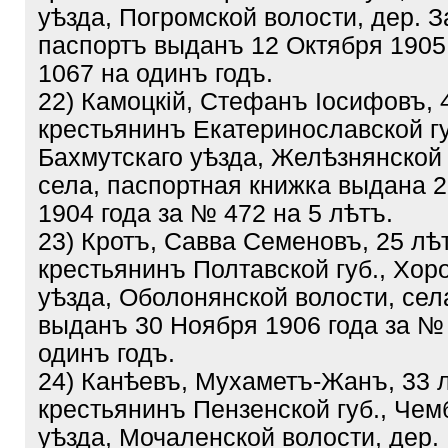
уѣзда, Погромской волости, дер. 
паспортъ выданъ 12 Октября 1905
1067 на одинъ годъ.
22) Камоцкій, Стефанъ Іосифовъ, 
крестьянинъ Екатеринославской гу
Бахмутскаго уѣзда, Желѣзнянской 
села, паспортная книжка выдана 
1904 года за № 472 на 5 лѣтъ.
23) Кротъ, Савва Семеновъ, 25 лѣ
крестьянинъ Полтавской губ., Хор
уѣзда, Оболонянской волости, сел
выданъ 30 Ноября 1906 года за №
одинъ годъ.
24) Канѣевъ, Мухаметъ-Жанъ, 33 
крестьянинъ Пензенской губ., Чем
уѣзда, Мочаленской волости, дер.