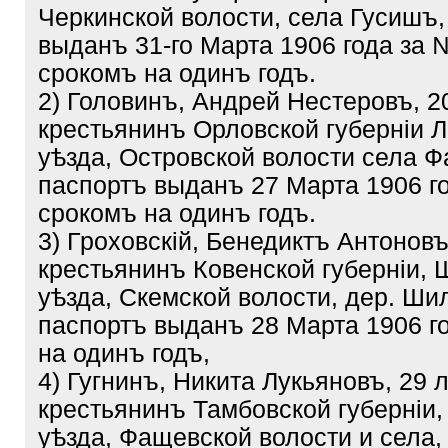
Черкинской волости, села Гусишъ,
выданъ 31-го Марта 1906 года за 
срокомъ на одинъ годъ.
2) Головинъ, Андрей Нестеровъ, 2
крестьянинъ Орловской губерніи Л
уѣзда, Островской волости села Ф
паспортъ выданъ 27 Марта 1906 го
срокомъ на одинъ годъ.
3) Гроховскій, Бенедиктъ Антоновъ
крестьянинъ Ковенской губерніи, 
уѣзда, Скемской волости, дер. Ши
паспортъ выданъ 28 Марта 1906 г
на одинъ годъ,
4) Гугнинъ, Никита Лукьяновъ, 29 
крестьянинъ Тамбовской губерніи,
уѣзда, Фащевской волости и села,