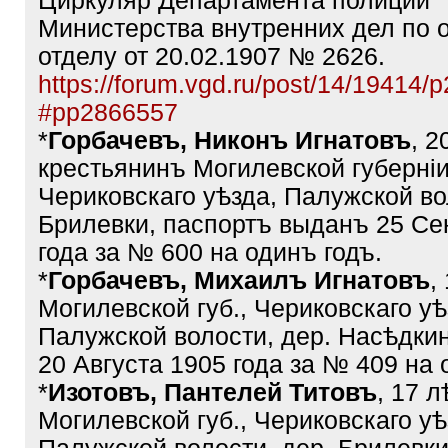
Циркуляр Департамента полиции
Министерства внутренних дел по 
отделу от 20.02.1907 № 2626.
https://forum.vgd.ru/post/14/19414
#pp2866557
*
Горбачевъ, Никонъ Игнатовъ
, 2
крестьянинъ Могилевской губерніи
Чериковскаго уѣзда, Палужской во
Брилевки, паспортъ выданъ 25 Се
года за № 600 на одинъ годъ.
*
Горбачевъ, Михаилъ Игнатовъ
,
Могилевской губ., Чериковскаго уѣ
Палужской волости, дер. Насѣдки
20 Августа 1905 года за № 409 на 
*
Изотовъ, Пантелей Титовъ
, 17 л
Могилевской губ., Чериковскаго уѣ