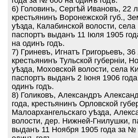
года за № 600 на одинъ годъ.
6) Головинъ, Сергѣй Ивановъ, 22 л
крестьянинъ Воронежской губ., Зе
уѣзда, Калабинской волости, села
паспортъ выданъ 11 Іюля 1905 год
на одинъ годъ.
7) Гриневъ, Игнатъ Григорьевъ, 36
крестьянинъ Тульской губерніи, Н
уѣзда, Моховской волости, села К
паспортъ выданъ 2 Іюня 1906 года
одинъ годъ.
8) Голиковъ, Александръ Александ
года, крестьянинъ Орловской губер
Малоархангельскаго уѣзда, Алекс
волости, дер. Нижней-Гнилушки, 
выданъ 11 Ноября 1905 года за №