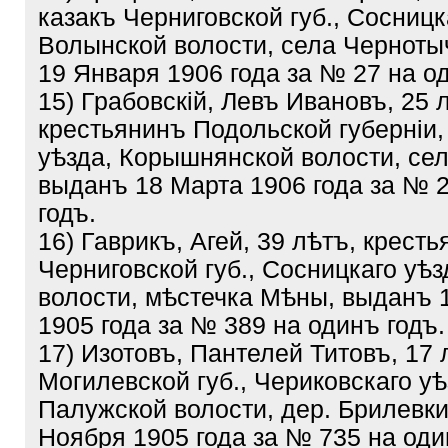
казакъ Черниговской губ., Сосницк
Волынской волости, села Черноты
19 Января 1906 года за № 27 на о
15) Грабовскій, Левъ Ивановъ, 25 
крестьянинъ Подольской губерніи,
уѣзда, Корышнянской волости, сел
выданъ 18 Марта 1906 года за № 
годъ.
16) Гаврикъ, Агей, 39 лѣтъ, крест
Черниговской губ., Сосницкаго уѣ
волости, мѣстечка Мѣны, выданъ 
1905 года за № 389 на одинъ годъ.
17) Изотовъ, Пантелей Титовъ, 17 
Могилевской губ., Чериковскаго уѣ
Палужской волости, дер. Брилевки
Ноября 1905 года за № 735 на оди