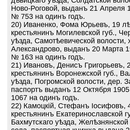
дѣвицкаго уѣзда, Солдатской волос
Ново-Роговой, выданъ 21 Апреля 1
№ 753 на одинъ годъ.
20) Иваненко, Фома Юрьевъ, 19 лѣ
крестьянинъ Могилевской губ., Че
уѣзда, Самотѣевической волости, 
Александрово, выданъ 20 Марта 19
№ 163 на одинъ годъ.
21) Ивановъ, Денисъ Григорьевъ, 
крестьянинъ Воронежской губ., Ва
уѣзда, Погромской волости, дер. 
паспортъ выданъ 12 Октября 1905
1067 на одинъ годъ.
22) Камоцкій, Стефанъ Іосифовъ, 
крестьянинъ Екатеринославской гу
Бахмутскаго уѣзда, Желѣзнянской 