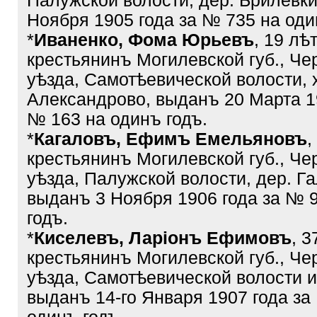
Палужской волости, дер. Брилевки
Ноября 1905 года за № 735 на оди
*
Иваненко, Фома Юрьевъ
, 19 лѣ
крестьянинъ Могилевской губ., Че
уѣзда, Самотѣевической волости, 
Александрово, выданъ 20 Марта 19
№ 163 на одинъ годъ.
*
Кагаловъ, Ефимъ Емельяновъ
,
крестьянинъ Могилевской губ., Че
уѣзда, Палужской волости, дер. Га
выданъ 3 Ноября 1906 года за № 
годъ.
*
Киселевъ, Ларіонъ Ефимовъ
, 3
крестьянинъ Могилевской губ., Че
уѣзда, Самотѣевической волости и
выданъ 14-го Января 1907 года за