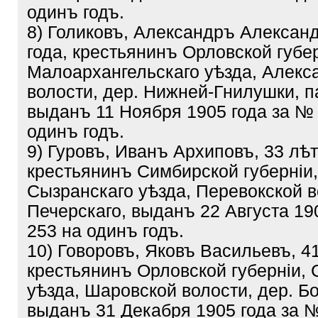
одинъ годъ.
8) Голиковъ, Александръ Александ
года, крестьянинъ Орловской губер
Малоархангельскаго уѣзда, Алекс
волости, дер. Нижней-Гнилушки, 
выданъ 11 Ноября 1905 года за №
одинъ годъ.
9) Гуровъ, Иванъ Архиповъ, 33 лѣт
крестьянинъ Симбирской губерніи,
Сызранскаго уѣзда, Перевокской в
Печерскаго, выданъ 22 Августа 19
253 на одинъ годъ.
10) Говоровъ, Яковъ Васильевъ, 41
крестьянинъ Орловской губерніи, 
уѣзда, Шаровской волости, дер. Б
выданъ 31 Декабря 1905 года за 