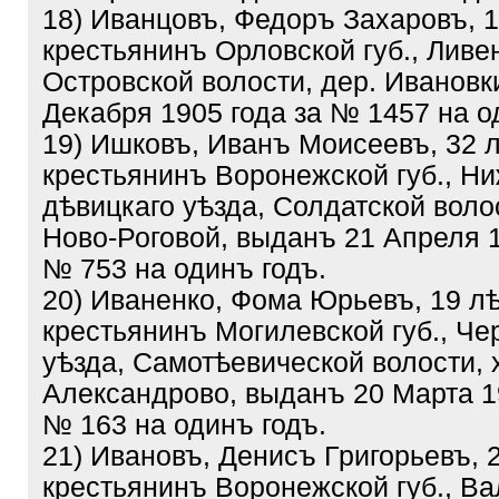
18) Иванцовъ, Федоръ Захаровъ, 1
крестьянинъ Орловской губ., Ливен
Островской волости, дер. Ивановк
Декабря 1905 года за № 1457 на о
19) Ишковъ, Иванъ Моисеевъ, 32 л
крестьянинъ Воронежской губ., Ни
дѣвицкаго уѣзда, Солдатской волос
Ново-Роговой, выданъ 21 Апреля 1
№ 753 на одинъ годъ.
20) Иваненко, Фома Юрьевъ, 19 лѣ
крестьянинъ Могилевской губ., Че
уѣзда, Самотѣевической волости, 
Александрово, выданъ 20 Марта 19
№ 163 на одинъ годъ.
21) Ивановъ, Денисъ Григорьевъ, 
крестьянинъ Воронежской губ., Ва