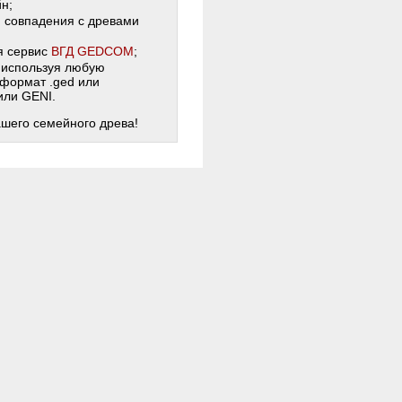
н;
и совпадения с древами
я сервис
ВГД GEDCOM
;
 используя любую
 формат .ged или
 или GENI.
ашего семейного древа!