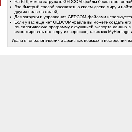
На ВГД можно загружать GEDCOM-файлы бесплатно, онлай
Это быстрый способ рассказать о своем древе миру и найт
других пользователей;
Для загрузки и управления GEDCOM-файлами используетс
Если у вас еще нет GEDCOM-файла вы можете создать его
генеалогическую программу с функцией экспорта данных в
импортировать его с других сервисов, таких как MyHeritage
Удачи в генеалогических и архивных поисках и построении в