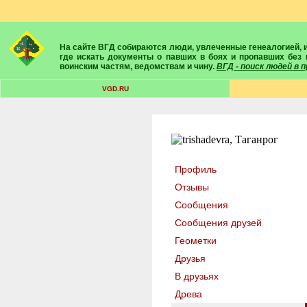
На сайте ВГД собираются люди, увлеченные генеалогией, историей, геральдикой и т.д. Здесь вы найдете собеседников, экспертов, умелых помощников в поисках предков и родственников. Вам подскажут
где искать документы о павших в боях и пропавших без 
воинским частям, ведомствам и чину.
ВГД - поиск людей в
VGD.RU
Профиль
Отзывы
Сообщения
Сообщения друзей
Геометки
Друзья
В друзьях
Древа