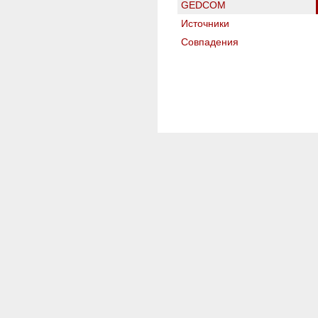
GEDCOM
Источники
Совпадения