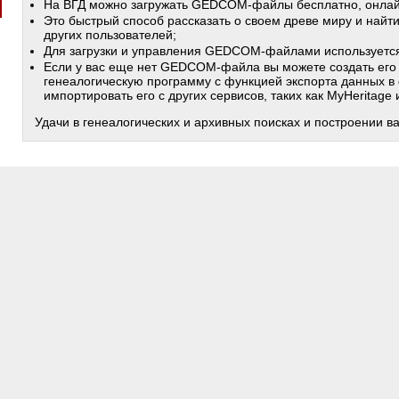
На ВГД можно загружать GEDCOM-файлы бесплатно, онлай
Это быстрый способ рассказать о своем древе миру и найт
других пользователей;
Для загрузки и управления GEDCOM-файлами используетс
Если у вас еще нет GEDCOM-файла вы можете создать его
генеалогическую программу с функцией экспорта данных в
импортировать его с других сервисов, таких как MyHeritage
Удачи в генеалогических и архивных поисках и построении в