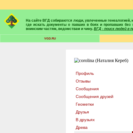
На сайте ВГД собираются люди, увлеченные генеалогией, историей, геральдикой и т.д. Здесь вы найдете собеседников, экспертов, умелых помощников в поисках предков и родственников. Вам подскажут
где искать документы о павших в боях и пропавших без 
воинским частям, ведомствам и чину.
ВГД - поиск людей в
VGD.RU
Профиль
Отзывы
Сообщения
Сообщения друзей
Геометки
Друзья
В друзьях
Древа