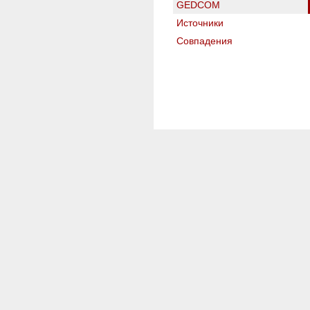
GEDCOM
Источники
Совпадения