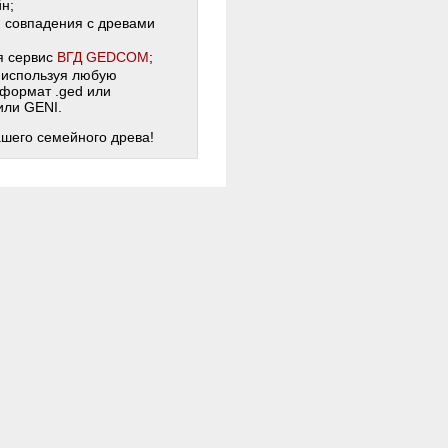
н;
и совпадения с древами
я сервис
ВГД GEDCOM
;
 используя любую
 формат .ged или
 или GENI.
ашего семейного древа!