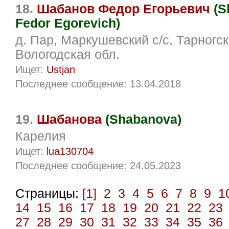
18.
Шабанов Федор Егорьевич
(S
Fedor Egorevich)
д. Пар, Маркушевский с/с, Тарногск
Вологодская обл.
Ищет:
Ustjan
Последнее сообщение: 13.04.2018
19.
Шабанова
(Shabanova)
Карелия
Ищет:
lua130704
Последнее сообщение: 24.05.2023
Страницы:
[1]
2
3
4
5
6
7
8
9
1
14
15
16
17
18
19
20
21
22
23
27
28
29
30
31
32
33
34
35
36