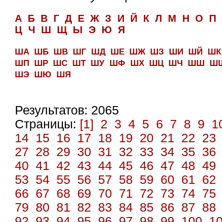
А
Б
В
Г
Д
Е
Ж
З
И
Й
К
Л
М
Н
О
П
Ц
Ч
Ш
Щ
Ы
Э
Ю
Я
ША
ШБ
ШВ
ШГ
ШД
ШЕ
ШЖ
ШЗ
ШИ
ШЙ
ШК
ШП
ШР
ШС
ШТ
ШУ
ШФ
ШХ
ШЦ
ШЧ
ШШ
Ш
ШЭ
ШЮ
ШЯ
Результатов: 2065
Страницы:
[1]
2
3
4
5
6
7
8
9
1
14
15
16
17
18
19
20
21
22
23
27
28
29
30
31
32
33
34
35
36
40
41
42
43
44
45
46
47
48
49
53
54
55
56
57
58
59
60
61
62
66
67
68
69
70
71
72
73
74
75
79
80
81
82
83
84
85
86
87
88
92
93
94
95
96
97
98
99
100
1