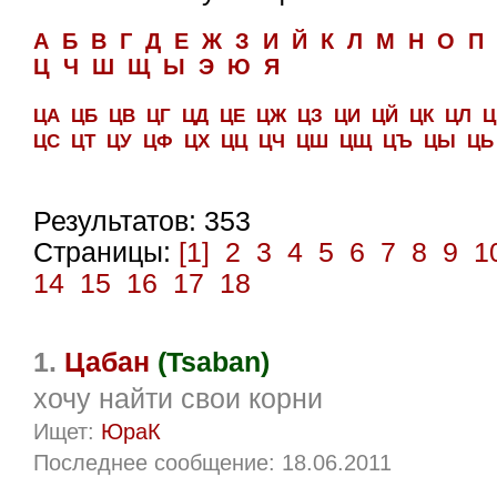
А
Б
В
Г
Д
Е
Ж
З
И
Й
К
Л
М
Н
О
П
Ц
Ч
Ш
Щ
Ы
Э
Ю
Я
ЦА
ЦБ
ЦВ
ЦГ
ЦД
ЦЕ
ЦЖ
ЦЗ
ЦИ
ЦЙ
ЦК
ЦЛ
Ц
ЦС
ЦТ
ЦУ
ЦФ
ЦХ
ЦЦ
ЦЧ
ЦШ
ЦЩ
ЦЪ
ЦЫ
ЦЬ
Результатов: 353
Страницы:
[1]
2
3
4
5
6
7
8
9
1
14
15
16
17
18
1.
Цабан
(Tsaban)
хочу найти свои корни
Ищет:
ЮраК
Последнее сообщение: 18.06.2011