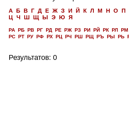
А
Б
В
Г
Д
Е
Ж
З
И
Й
К
Л
М
Н
О
П
Ц
Ч
Ш
Щ
Ы
Э
Ю
Я
РА
РБ
РВ
РГ
РД
РЕ
РЖ
РЗ
РИ
РЙ
РК
РЛ
РМ
РС
РТ
РУ
РФ
РХ
РЦ
РЧ
РШ
РЩ
РЪ
РЫ
РЬ
Результатов: 0