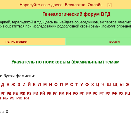
Нарисуйте свое древо. Бесплатно. Онлайн.
[х]
Генеалогический форум ВГД
рией, геральдикой и т.д. Здесь вы найдете собеседников, экспертов, умелых
рхив обратиться при исследовании родословной своей семьи, помогут опреде
РЕГИСТРАЦИЯ
ВОЙТИ
Указатель по поисковым (фамильным) темам
е буквы фамилии:
Д
Е
Ж
З
И
Й
К
Л
М
Н
О
П
Р
С
Т
У
Ф
Х
Ц
Ч
Ш
Щ
Ы
Э
РГ
РД
РЕ
РЖ
РЗ
РИ
РЙ
РК
РЛ
РМ
РН
РО
РП
РР
РС
РТ
РУ
РФ
РХ
РЦ
Ы
РЬ
РЭ
РЮ
РЯ
ов: 0