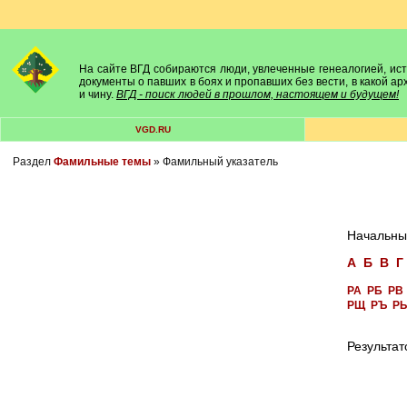
На сайте ВГД собираются люди, увлеченные генеалогией, исто
документы о павших в боях и пропавших без вести, в какой а
и чину.
ВГД - поиск людей в прошлом, настоящем и будущем!
VGD.RU
Раздел
Фамильные темы
» Фамильный указатель
Начальны
А
Б
В
Г
РА
РБ
РВ
РЩ
РЪ
Р
Результат