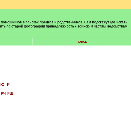
 помощников в поисках предков и родственников. Вам подскажут где искать
лить по старой фотографии принадлежность к воинским частям, ведомствам
ПОИСК
Ю
Я
РЧ
РШ