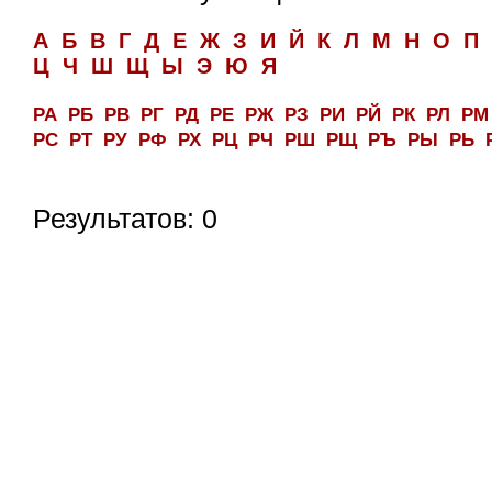
А
Б
В
Г
Д
Е
Ж
З
И
Й
К
Л
М
Н
О
П
Ц
Ч
Ш
Щ
Ы
Э
Ю
Я
РА
РБ
РВ
РГ
РД
РЕ
РЖ
РЗ
РИ
РЙ
РК
РЛ
РМ
РС
РТ
РУ
РФ
РХ
РЦ
РЧ
РШ
РЩ
РЪ
РЫ
РЬ
Результатов: 0