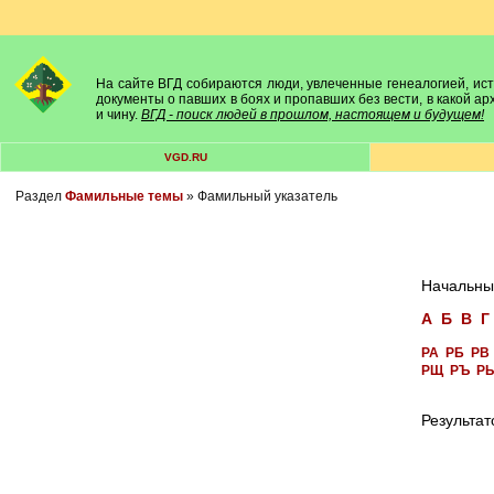
На сайте ВГД собираются люди, увлеченные генеалогией, исто
документы о павших в боях и пропавших без вести, в какой а
и чину.
ВГД - поиск людей в прошлом, настоящем и будущем!
VGD.RU
Раздел
Фамильные темы
» Фамильный указатель
Начальны
А
Б
В
Г
РА
РБ
РВ
РЩ
РЪ
Р
Результат