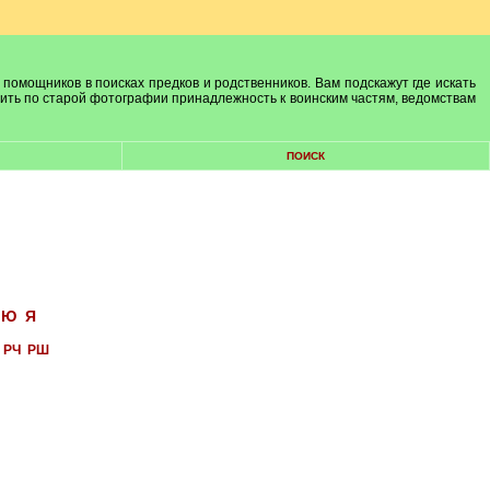
 помощников в поисках предков и родственников. Вам подскажут где искать
лить по старой фотографии принадлежность к воинским частям, ведомствам
ПОИСК
Ю
Я
РЧ
РШ