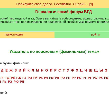
Нарисуйте свое древо. Бесплатно. Онлайн.
[х]
Генеалогический форум ВГД
рией, геральдикой и т.д. Здесь вы найдете собеседников, экспертов, умелых
рхив обратиться при исследовании родословной своей семьи, помогут опреде
РЕГИСТРАЦИЯ
ВОЙТИ
Указатель по поисковым (фамильным) темам
е буквы фамилии:
Д
Е
Ж
З
И
Й
К
Л
М
Н
О
П
Р
С
Т
У
Ф
Х
Ц
Ч
Ш
Щ
Ы
Э
РГ
РД
РЕ
РЖ
РЗ
РИ
РЙ
РК
РЛ
РМ
РН
РО
РП
РР
РС
РТ
РУ
РФ
РХ
РЦ
Ы
РЬ
РЭ
РЮ
РЯ
ов: 0