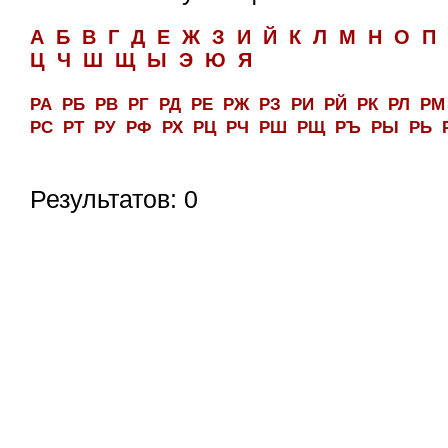
А
Б
В
Г
Д
Е
Ж
З
И
Й
К
Л
М
Н
О
П
Ц
Ч
Ш
Щ
Ы
Э
Ю
Я
РА
РБ
РВ
РГ
РД
РЕ
РЖ
РЗ
РИ
РЙ
РК
РЛ
РМ
РС
РТ
РУ
РФ
РХ
РЦ
РЧ
РШ
РЩ
РЪ
РЫ
РЬ
Результатов: 0