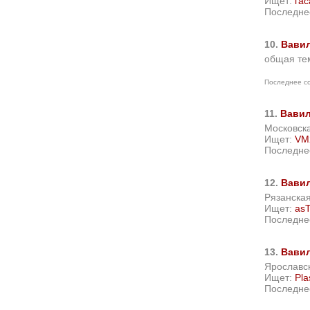
Ищет:
гас
Последне
10.
Вави
общая те
Последнее с
11.
Вавил
Московск
Ищет:
VM
Последне
12.
Вавил
Рязанская
Ищет:
as
Последне
13.
Вави
Ярославск
Ищет:
Pla
Последне