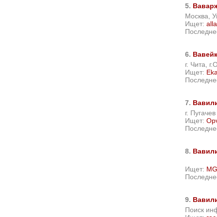
5.
Вавар
Москва, 
Ищет:
all
Последне
6.
Вавей
г. Чита, г.
Ищет:
Eka
Последне
7.
Вавили
г. Пугаче
Ищет:
Op
Последне
8.
Вавил
Ищет:
MG
Последне
9.
Вавил
Поиск ин