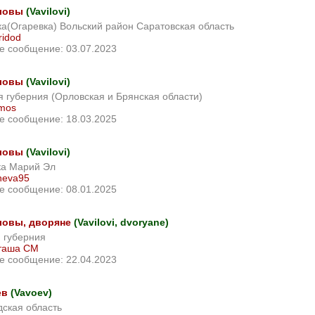
ловы
(Vavilovi)
ка(Огаревка) Вольский район Саратовская область
ridod
е сообщение: 03.07.2023
ловы
(Vavilovi)
 губерния (Орловская и Брянская области)
lmos
е сообщение: 18.03.2025
ловы
(Vavilovi)
ка Марий Эл
neva95
е сообщение: 08.01.2025
ловы, дворяне
(Vavilovi, dvoryane)
 губерния
таша СМ
е сообщение: 22.04.2023
ев
(Vavoev)
ская область