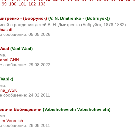
99
100
101
102
103
Дмитренко - (Бобруйск)
(V. N. Dmitrenko - (Bobruysk))
исей о рождении детей В. Н. Дмитренко (Бобруйск, 1876-1882)
hiacatt
е сообщение: 05.05.2026
Waal
(Vaal Waal)
ма.
tianaLGNN
е сообщение: 29.08.2022
(Vabik)
ма.
lina_WSK
е сообщение: 24.02.2011
евичи Вобищевичи
(Vabishchevichi Vobishchevichi)
ма.
im Verenich
е сообщение: 28.08.2011