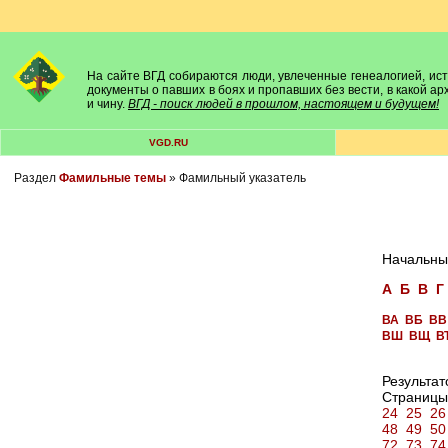
На сайте ВГД собираются люди, увлеченные генеалогией, исто
документы о павших в боях и пропавших без вести, в какой а
и чину.
ВГД - поиск людей в прошлом, настоящем и будущем!
VGD.RU
Раздел
Фамильные темы
» Фамильный указатель
Начальны
А
Б
В
Г
ВА
ВБ
ВВ
ВШ
ВЩ
В
Результат
Страницы
24
25
26
48
49
50
72
73
74