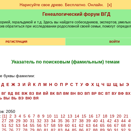
Нарисуйте свое древо. Бесплатно. Онлайн.
[х]
Генеалогический форум ВГД
рией, геральдикой и т.д. Здесь вы найдете собеседников, экспертов, умелых
рхив обратиться при исследовании родословной своей семьи, помогут опреде
РЕГИСТРАЦИЯ
ВОЙТИ
Указатель по поисковым (фамильным) темам
е буквы фамилии:
Д
Е
Ж
З
И
Й
К
Л
М
Н
О
П
Р
С
Т
У
Ф
Х
Ц
Ч
Ш
Щ
Ы
Э
ВГ
ВД
ВЕ
ВЖ
ВЗ
ВИ
ВЙ
ВК
ВЛ
ВМ
ВН
ВО
ВП
ВР
ВС
ВТ
ВУ
ВФ
ВХ
Ъ
ВЫ
ВЬ
ВЭ
ВЮ
ВЯ
ов: 2050
:
[1]
2
3
4
5
6
7
8
9
10
11
12
13
14
15
16
17
18
19
20
21
27
28
29
30
31
32
33
34
35
36
37
38
39
40
41
42
43
44
4
51
52
53
54
55
56
57
58
59
60
61
62
63
64
65
66
67
68
6
75
76
77
78
79
80
81
82
83
84
85
86
87
88
89
90
91
92
9