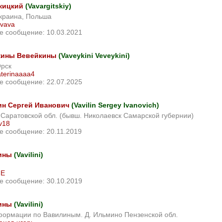
жицкий
(Vavargitskiy)
Украина, Польша
avava
е сообщение: 10.03.2021
кины Вевейкины
(Vaveykini Veveykini)
Орск
terinaaaa4
е сообщение: 22.07.2025
н Сергей Иванович
(Vavilin Sergey Ivanovich)
в Саратовской обл. (бывш. Николаевск Самарской губернии)
v18
е сообщение: 20.11.2019
ины
(Vavilini)
E
е сообщение: 30.10.2019
ины
(Vavilini)
формации по Вавилиным. Д. Ильмино Пензенской обл.