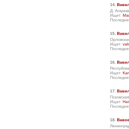
14.
Вави
Д. Агарев
Ищет:
Ma
Последне
15.
Вави
Орловская
Ищет:
va
Последне
16.
Вави
Республи
Ищет:
Ka
Последне
17.
Вави
Псковская
Ищет:
На
Последне
18.
Ваво
Ленинград