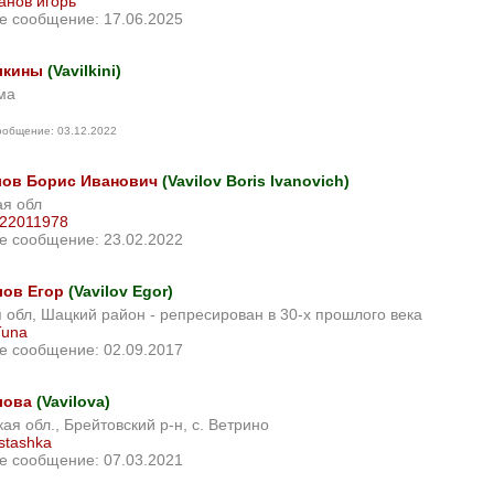
анов игорь
е сообщение: 17.06.2025
лкины
(Vavilkini)
ма
ообщение: 03.12.2022
ов Борис Иванович
(Vavilov Boris Ivanovich)
ая обл
22011978
е сообщение: 23.02.2022
ов Егор
(Vavilov Egor)
 обл, Шацкий район - репресирован в 30-х прошлого века
Tuna
е сообщение: 02.09.2017
лова
(Vavilova)
ая обл., Брейтовский р-н, с. Ветрино
stashka
е сообщение: 07.03.2021