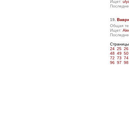
Ищет:
uly
Последне
19.
Вавр
Общая т
Ищет:
Ale
Последне
Страницы
24
25
26
48
49
50
72
73
74
96
97
98