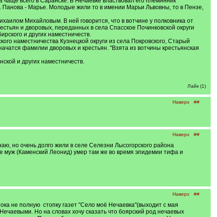
а чаще всего в Саранске. В Нечаевке властвовал его племянник
. Панова - Марье. Молодые жили то в имении Марьи Львовны, то в Пензе,
ихаилом Михайловым. В ней говорится, что в вотчине у полковника от
рестьян и дворовых, переданных в села Спасское Починковской округи
ирского и других наместничеств.
кого наместничества Кузнецкой округи из села Покровского, Старый
значатся фамилии дворовых и крестьян. "Взята из вотчины крестьянская
нской и других наместничеств.
Лайк (1)
Наверх
##
Наверх
##
аю, но очень долго жили в селе Селезни Лысогорского района
Ее муж (Каменский Леонид) умер там же во время эпидемии тифа и
Наверх
##
ока не полную стопку газет "Село моё Нечаевка"(выходит с мая
 Нечаевыми. Но на словах хочу сказать что боярский род нечаевых