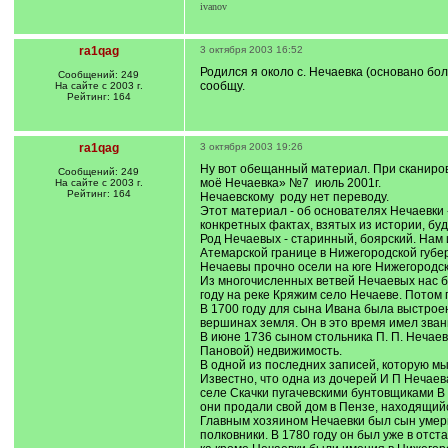
ivanov
ra1qag
3 октября 2003 16:52
Родился я около с. Нечаевка (основано бо
Сообщений: 249
сообщу.
На сайте с 2003 г.
Рейтинг: 164
ra1qag
3 октября 2003 19:26
Ну вот обещанный материал. При сканиро
Сообщений: 249
моё Нечаевка» №7 июль 2001г.
На сайте с 2003 г.
Рейтинг: 164
Нечаевскому роду нет переводу.
Этот материал - об основателях Нечаевки 
конкретных фактах, взятых из истории, бу
Род Нечаевых - старинный, боярский. Нам 
Атемарской границе в Нижегородской губе
Нечаевы прочно осели на юге Нижегородск
Из многочисленных ветвей Нечаевых нас бу
году на реке Кряжим село Нечаеве. Потом 
В 1700 году для сына Ивана была выстроен
вершинах земля. Он в это время имел зва
В июне 1736 сыном стольника П. П. Нечае
Пановой) недвижимость.
В одной из последних записей, которую мы
Известно, что одна из дочерей И П Нечае
селе Скачки пугачевскими бунтовщиками В 
они продали свой дом в Пензе, находящийс
Главным хозяином Нечаевки был сын умерши
полковники. В 1780 году он был уже в отста