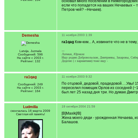
основал много поселений в Нижегородских, 
если что попадется на ваших Нечаевых – 
Петров чей? –Нечаев).
Demesha
11 ноября 2003 1:39
ra1qag
Кхм-кхм... А, извините что не в те
---
Latvija, Jurmala
Латвия, Юрмала
Сообщений: 596
Ищу родню Добровольские, Дмитриевы, Захаровы, Сибери
На сайте с 2003 г.
Деделис ( с вариантами) тоже ищу -
Рейтинг: 132
ra1qag
11 ноября 2003 9:32
По отцовой, дедовой, прадедовой….Увы! 15
Сообщений: 249
переселил помещик Орлов из соседней (~15
На сайте с 2003 г.
Рейтинг: 164
был лет 25 назад дня три. Но думаю Дмит
Ludmilla
19 октября 2004 21:59
скончалась 16 марта 2009
[B]Maxik[/B]
Светлая ей память!
Жена моего дяди - урожденная Нечаева, из
Балашов.