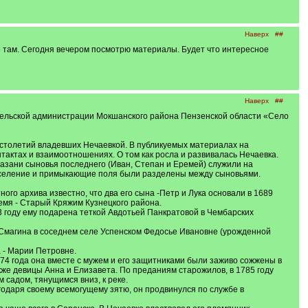
Наверх
##
еке там. Сегодня вечером посмотрю материалы. Будет что интересное
Наверх
##
сельской администрации Мокшанского района Пензенской области «Село
х столетий владевших Нечаевкой. В публикуемых материалах на
нтактах и взаимоотношениях. О том как росла и развивалась Нечаевка.
Казани сыновья последнего (Иван, Степан и Еремей) служили на
 поселение и примыкающие поля были разделены между сыновьями.
го архива известно, что два его сына -Петр и Лука основали в 1689
емя - Старый Кряжим Кузнецкого района.
3 году ему подарена теткой Авдотьей Панкратовой в Чембарских
 Смагина в соседнем селе Успенском Федосье Ивановне (урожденной
а - Марии Петровне.
74 года она вместе с мужем и его защитниками были заживо сожжены в
кже девицы Анна и Елизавета. По преданиям старожилов, в 1785 году
садом, тянущимся вниз, к реке.
годаря своему всемогущему зятю, он продвинулся по службе в