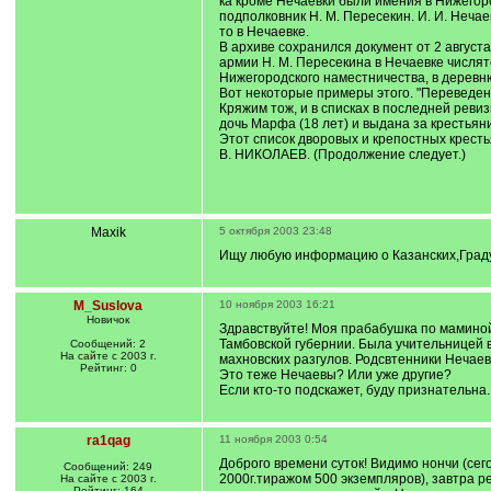
ка кроме Нечаевки были имения в Нижегоро
подполковник Н. М. Пересекин. И. И. Неча
то в Нечаевке.
В архиве сохранился документ от 2 августа
армии Н. М. Пересекина в Нечаевке числят
Нижегородского наместничества, в деревню
Вот некоторые примеры этого. "Переведены
Кряжим тож, и в списках в последней реви
дочь Марфа (18 лет) и выдана за крестьяни
Этот список дворовых и крепостных кресть
В. НИКОЛАЕВ. (Продолжение следует.)
Maxik
5 октября 2003 23:48
Ищу любую информацию о Казанских,Град
M_Suslova
10 ноября 2003 16:21
Новичок
Здравствуйте! Моя прабабушка по маминой
Тамбовской губернии. Была учительницей в
Сообщений: 2
На сайте с 2003 г.
махновских разгулов. Родсвтенники Нечаев
Рейтинг: 0
Это теже Нечаевы? Или уже другие?
Если кто-то подскажет, буду признательна.
ra1qag
11 ноября 2003 0:54
Доброго времени суток! Видимо нончи (сег
Сообщений: 249
2000г.тиражом 500 экземпляров), завтра р
На сайте с 2003 г.
Рейтинг: 164