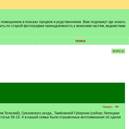
 помощников в поисках предков и родственников. Вам подскажут где искать
лить по старой фотографии принадлежность к воинским частям, ведомствам
ПОИСК
ВНИЗ ⇊
Наверх
##
.Телелюй), Грязевского уезда., Тамбовской Губернии (сейчас Липецкая
остатье 58-10. А в нашей семье были отрывочные воспоминания об одном