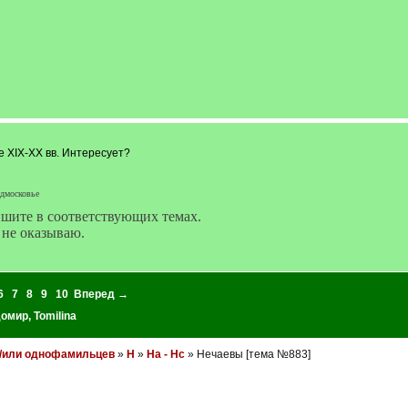
е XIX-XX вв. Интересует?
одмосковье
ишите в соответствующих темах.
 не оказываю.
6
7
8
9
10
Вперед →
домир
,
Tomilina
и/или однофамильцев
»
Н
»
На - Нс
» Нечаевы [тема №883]