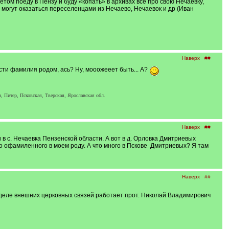
том поеду в Пензу и буду «копать» в архивах все про свою Нечаевку,
могут оказаться переселенцами из Нечаево, Нечаевок и др (Иван
Наверх
##
асти фамилия родом, ась? Ну, мооожееет быть... А?
Питер, Псковская, Тверская, Ярославская обл.
Наверх
##
в с. Нечаевка Пензенской области. А вот в д. Орловка Дмитриевых
го офамиленного в моем роду. А что много в Пскове Дмитриевых? Я там
Наверх
##
Отделе внешних церковных связей работает прот. Николай Владимирович