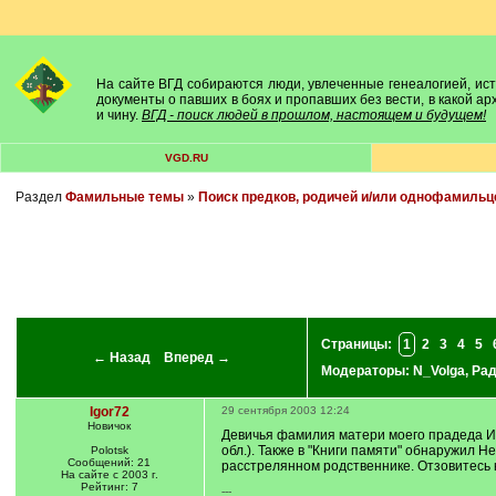
На сайте ВГД собираются люди, увлеченные генеалогией, исто
документы о павших в боях и пропавших без вести, в какой а
и чину.
ВГД - поиск людей в прошлом, настоящем и будущем!
VGD.RU
Раздел
Фамильные темы
»
Поиск предков, родичей и/или однофамильц
Страницы:
1
2
3
4
5
← Назад
Вперед →
Модераторы:
N_Volga
,
Ра
Igor72
29 сентября 2003 12:24
Новичок
Девичья фамилия матери моего прадеда Ив
обл.). Также в "Книги памяти" обнаружил 
Polotsk
Сообщений: 21
расстрелянном родственнике. Отзовитесь к
На сайте с 2003 г.
Рейтинг: 7
---