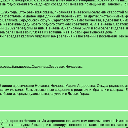
дской, Симбирской, Саратовской и Пензенской губерниях. Хозяин жил в них, 
ев выгодно женил его на дочери соседа по Нечаевке помещика из Пановки Л. Я
 1795 года. Это- ревизкая сказка, писанная Нечаевским сельским старостой М
ся крестьяне. И далее идет длинный перечень их. На других листах - имена к
 Балтинка Сер-добской округи Саратовского наместничества, в деревни Симб
 из вотчины дяди моего родного статского советника И. И. Нечаева Саратовс
зии (1782) перед сим за ним. Нечаевым, написаны были в том селе." И далее 
на села Нечаевки", "Взята из вотчины из Пановки крестьянская дочь..."
ян передает картину миграции на- | селения из поселений в поселения Пензе
усовых,Балашовых,Скалиных,Зверевых,Нечаевых.
 линии в девичестве Нечаева, Нечаева Мария Андреевна. Откуда родом не зн
 этом же селе. Есть отрывочные сведения о родителях, братьях и сестрах. 
ы были из среды духовенства, служили в Лысых Горах.
одня) спрос на Нечаевых. Из искреннего желания вам помочь отвечаю. Имею п
ебенок вернет домой сканер и отсканирую неспешно с газет все что связано с