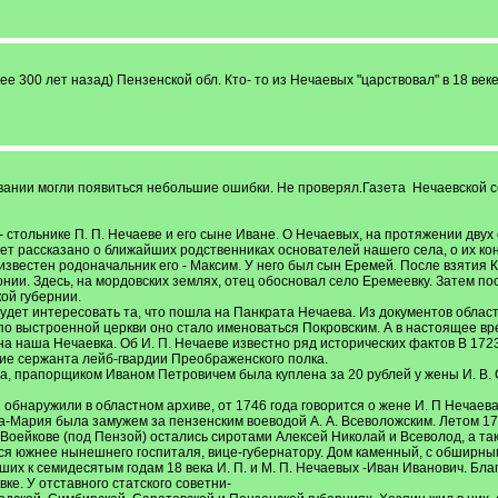
лее 300 лет назад) Пензенской обл. Кто- то из Нечаевых "царствовал" в 18 в
вании могли появиться небольшие ошибки. Не проверял.Газета Нечаевской 
- стольнике П. П. Нечаеве и его сыне Иване. О Нечаевых, на протяжении дву
дет рассказано о ближайших родственниках основателей нашего села, о их ко
известен родоначальник его - Максим. У него был сын Еремей. После взятия 
рнии. Здесь, на мордовских землях, отец обосновал село Еремеевку. Затем
ой губернии.
дет интересовать та, что пошла на Панкрата Нечаева. Из документов областно
по выстроенной церкви оно стало именоваться Покровским. А в настоящее вр
а наша Нечаевка. Об И. П. Нечаеве известно ряд исторических фактов В 172
ние сержанта лейб-гвардии Преображенского полка.
ва, прапорщиком Иваном Петровичем была куплена за 20 рублей у жены И. В.
 обнаружили в областном архиве, от 1746 года говорится о жене И. П Нечаев
ва-Мария была замужем за пензенским воеводой А. А. Всеволожским. Летом 17
Воейкове (под Пензой) остались сиротами Алексей Николай и Всеволод, а та
я южнее нынешнего госпиталя, вице-губернатору. Дом каменный, с обширным 
х к семидесятым годам 18 века И. П. и М. П. Нечаевых -Иван Иванович. Бла
вке. У отставного статского советни-