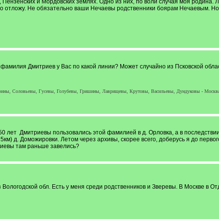
Пензенских и Мордовских землях. Одно из них, по воли случая моя родина. Ле
то отложу. Не обязательно ваши Нечаевы родственники боярам Нечаевым. Но 
му, фамилия Дмитриев у Вас по какой линии? Может случайно из Псковской обл
ны, Соловьевы, Гусевы, Голубевы, Гришины, Лаврищевы, Крутовы, Васильевы, Дундуковы - Москва, 
0 лет Дмитриевы пользовались этой фамилией в д. Орловка, а в последствии 
км) д. Доможировки. Летом через архивы, скорее всего, доберусь я до перво
риевы там раньше завелись?
 Вологодской обл. Есть у меня среди родственников и Зверевы. В Москве в 