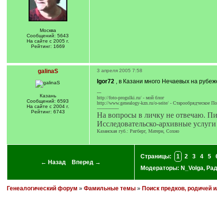
Москва
Сообщений: 5643
На сайте с 2005 г.
Рейтинг: 1669
galinaS
3 апреля 2005 7:58
Igor72
, в Казани много Нечаевых на рубеж
---
Казань
http://foto-progulki.ru/ - мой блог
Сообщений: 6593
http://www.genealogy-kzn.ru/o-seite/ - Старообрядческое П
На сайте с 2004 г.
---------------
Рейтинг: 6743
На вопросы в личку не отвечаю. П
Исследовательско-архивные услуги
Казанская губ.: Ригберг, Матерн, Сохно
Страницы:
1
2
3
4
5
← Назад
Вперед →
Модераторы:
N_Volga
,
Ра
Генеалогический форум
»
Фамильные темы
»
Поиск предков, родичей 