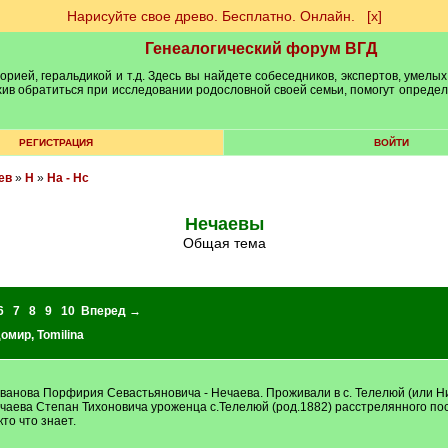
Нарисуйте свое древо. Бесплатно. Онлайн.
[х]
Генеалогический форум ВГД
рией, геральдикой и т.д. Здесь вы найдете собеседников, экспертов, умелых
рхив обратиться при исследовании родословной своей семьи, помогут опреде
РЕГИСТРАЦИЯ
ВОЙТИ
ев
»
Н
»
На - Нс
Нечаевы
Общая тема
6
7
8
9
10
Вперед →
домир
,
Tomilina
анова Порфирия Севастьяновича - Нечаева. Проживали в с. Телелюй (или Ниж
Нечаева Степан Тихоновича уроженца с.Телелюй (род.1882) расстрелянного п
то что знает.