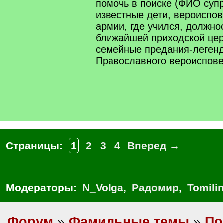
помочь в поиске (ФИО супру
известные дети, вероиспов
армии, где учился, должно
ближайшей приходской це
семейные предания-легенды
Православного вероиспов
Страницы:
1
2
3
4
Вперед →
Модераторы:
N_Volga
,
Радомир
,
Tomili
Форум
»
Фамильные темы
»
По