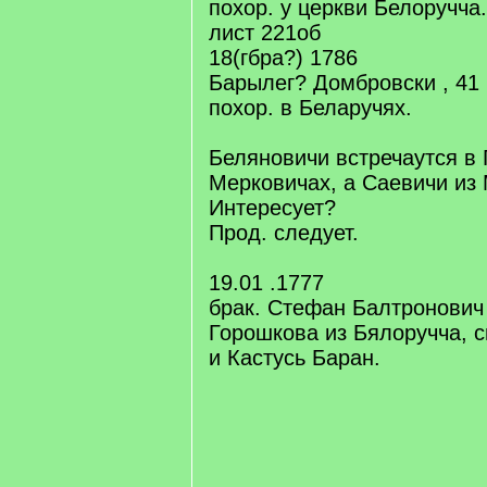
похор. у церкви Белоручча.
лист 221об
18(гбра?) 1786
Барылег? Домбровски , 41 
похор. в Беларучях.
Беляновичи встречаутся в 
Мерковичах, а Саевичи из
Интересует?
Прод. следует.
19.01 .1777
брак. Стефан Балтронович
Горошкова из Бялоручча, с
и Кастусь Баран.