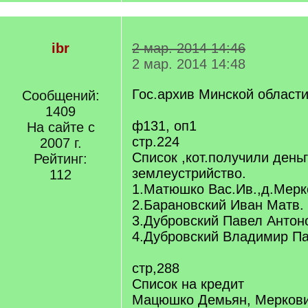
ibr
2 мар. 2014 14:46
2 мар. 2014 14:48
Гос.архив Минской област
Сообщений:
1409
ф131, оп1
На сайте с
стр.224
2007 г.
Список ,кот.получили деньг
Рейтинг:
землеустрийство.
112
1.Матюшко Вас.Ив.,д.Мерк
2.Барановский Иван Матв.
3.Дубровский Павел Антон
4.Дубровский Владимир Па
стр,288
Список на кредит
Мацюшко Демьян, Мерков