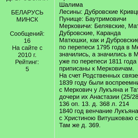
Шалима
Лесины: Дубровские Кривц
БЕЛАРУСЬ
Пунище: Баутримовичи
МИНСК
Мерковичи: Белявские, Ма
Дубровские, Каранда
Сообщений:
Матюшки, как и Дубровски
16
по перепеси 1795 года в М
На сайте с
значились, а значились в 
2010 г.
уже по перепеси 1811 года
Рейтинг:
приписаны к Мерковичам.
5
На счет Родственных связ
1839 году были воспреемн
с Меркович у Лукъяна и Т
дочери их Анастазии (25/2
136 оп. 13. д. 368 л. 214
1840 год венчание Лукъян
с Христиною Витушковаю с
Там же д. 369.