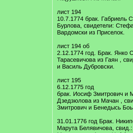
лист 194
10.7.1774 брак. Габриель 
Бурлова, свидетели: Стеф
Вардомски из Приселок.
лист 194 об
2.12.1774 год. Брак. Янко 
Тарасевичова из Гаян , сви
и Василь Дубровски.
лист 195
6.12.1775 год
брак. Иосиф Змитрович и 
Дзедзюлова из Мачан , сви
Змитрович и Бенедысь Бо
31.01.1776 год Брак. Ники
Марута Белявичова, свид.