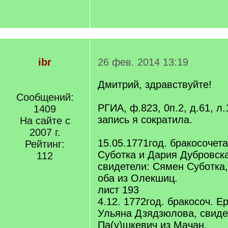
ibr
26 фев. 2014 13:19
Дмитрий, здравствуйте!
Сообщений:
РГИА, ф.823, 0п.2, д.61, л
1409
запись я сократила.
На сайте с
2007 г.
15.05.1771год. бракосочет
Рейтинг:
Суботка и Дария Дубровска
112
свидетели: Сямен Суботка,
оба из Олекшиц.
лист 193
4.12. 1772год. бракосоч. 
Ульяна Дзядзюлова, свид
Па(у)шкевич из Мачан.