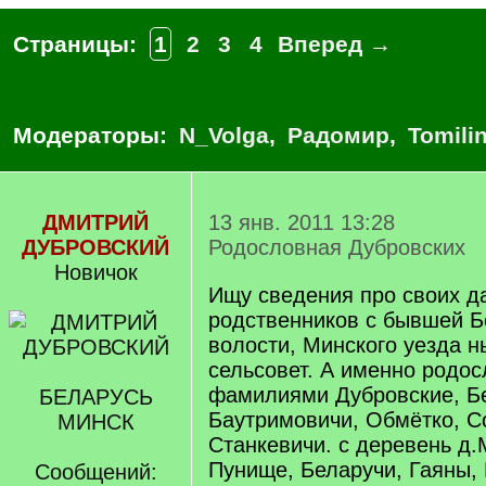
Страницы:
1
2
3
4
Вперед →
Модераторы:
N_Volga
,
Радомир
,
Tomili
ДМИТРИЙ
13 янв. 2011 13:28
ДУБРОВСКИЙ
Родословная Дубровских
Новичок
Ищу сведения про своих д
родственников с бывшей Б
волости, Минского уезда 
сельсовет. А именно родо
фамилиями Дубровские, Б
БЕЛАРУСЬ
Баутримовичи, Обмётко, С
МИНСК
Станкевичи. с деревень д.
Пунище, Беларучи, Гаяны, 
Сообщений: