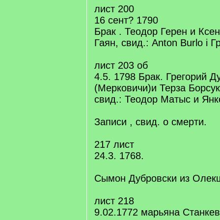
лист 200
16 сент? 1790
Брак . Теодор Герен и Ксе
Гаян, свид.: Anton Burlo i
лист 203 об
4.5. 1798 Брак. Грегорий Д
(Мерковичи)и Терза Борсук
свид.: Теодор Матыс и Янк
Записи , свид. о смерти.
217 лист
24.3. 1768.
Сымон Дубровски из Олек
лист 218
9.02.1772 марьяна Станкев