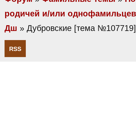
родичей и/или однофамильце
Дш
» Дубровские [тема №107719]
RSS