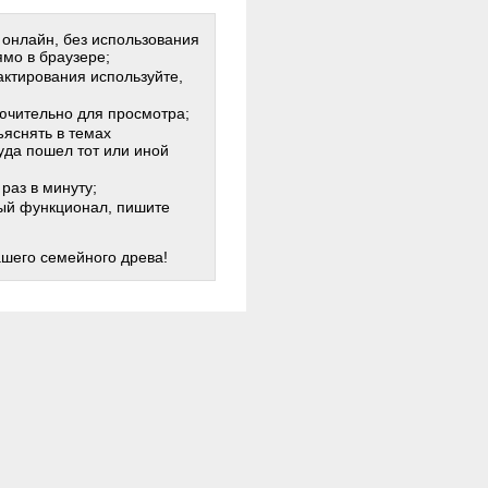
 онлайн, без использования
мо в браузере;
актирования используйте,
лючительно для просмотра;
яснять в темах
куда пошел тот или иной
раз в минуту;
жный функционал, пишите
ашего семейного древа!