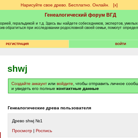
Нарисуйте свое древо. Бесплатно. Онлайн.
[х]
Генеалогический форум ВГД
рией, геральдикой и т.д. Здесь вы найдете собеседников, экспертов, умелых
рхив обратиться при исследовании родословной своей семьи, помогут опреде
РЕГИСТРАЦИЯ
ВОЙТИ
shwj
Создайте аккаунт
или
войдите
, чтобы отправить личное соо
и увидеть его полные
контактные данные
Генеалогические древа пользователя
Древо shwj №1
Просмотр
|
Роспись