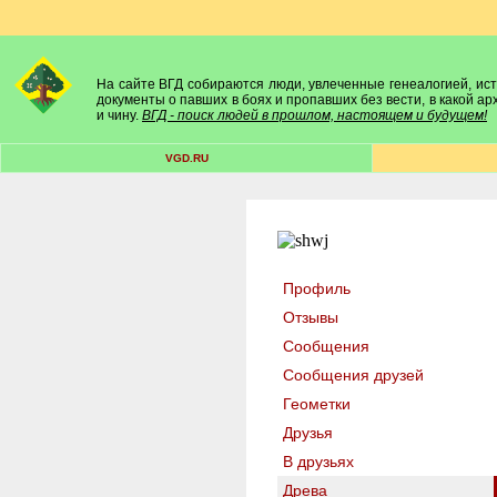
На сайте ВГД собираются люди, увлеченные генеалогией, исто
документы о павших в боях и пропавших без вести, в какой а
и чину.
ВГД - поиск людей в прошлом, настоящем и будущем!
VGD.RU
Профиль
Отзывы
Сообщения
Сообщения друзей
Геометки
Друзья
В друзьях
Древа