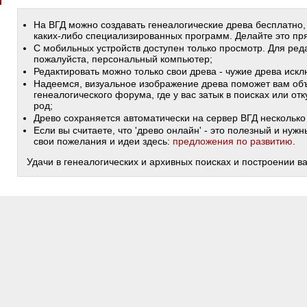
На ВГД можно создавать генеалогические древа бесплатно,
каких-либо специализированных программ. Делайте это пря
С мобильных устройств доступен только просмотр. Для ред
пожалуйста, персональный компьютер;
Редактировать можно только свои древа - чужие древа иск
Надеемся, визуальное изображение древа поможет вам объ
генеалогического форума, где у вас затык в поисках или от
род;
Древо сохраняется автоматически на сервер ВГД несколько 
Если вы считаете, что 'древо онлайн' - это полезный и ну
свои пожелания и идеи здесь:
предложения по развитию
.
Удачи в генеалогических и архивных поисках и построении в