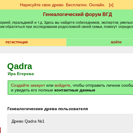
Нарисуйте свое древо. Бесплатно. Онлайн.
[х]
Генеалогический форум ВГД
рией, геральдикой и т.д. Здесь вы найдете собеседников, экспертов, умелых
рхив обратиться при исследовании родословной своей семьи, помогут опреде
РЕГИСТРАЦИЯ
ВОЙТИ
Qadra
Ира Егерева
Создайте аккаунт
или
войдите
, чтобы отправить личное соо
и увидеть его полные
контактные данные
Генеалогические древа пользователя
Древо Qadra №1