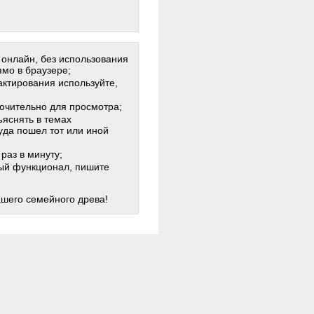
 онлайн, без использования
мо в браузере;
актирования используйте,
лючительно для просмотра;
яснять в темах
куда пошел тот или иной
раз в минуту;
жный функционал, пишите
ашего семейного древа!