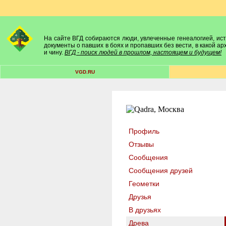
На сайте ВГД собираются люди, увлеченные генеалогией, исто
документы о павших в боях и пропавших без вести, в какой а
и чину.
ВГД - поиск людей в прошлом, настоящем и будущем!
VGD.RU
Профиль
Отзывы
Сообщения
Сообщения друзей
Геометки
Друзья
В друзьях
Древа