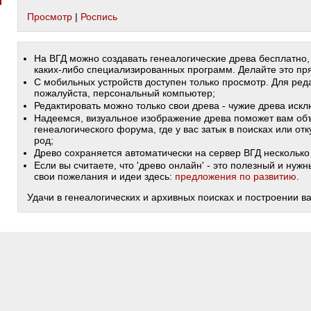
Просмотр
|
Роспись
На ВГД можно создавать генеалогические древа бесплатно,
каких-либо специализированных программ. Делайте это пря
С мобильных устройств доступен только просмотр. Для ред
пожалуйста, персональный компьютер;
Редактировать можно только свои древа - чужие древа иск
Надеемся, визуальное изображение древа поможет вам объ
генеалогического форума, где у вас затык в поисках или от
род;
Древо сохраняется автоматически на сервер ВГД несколько 
Если вы считаете, что 'древо онлайн' - это полезный и ну
свои пожелания и идеи здесь:
предложения по развитию
.
Удачи в генеалогических и архивных поисках и построении в