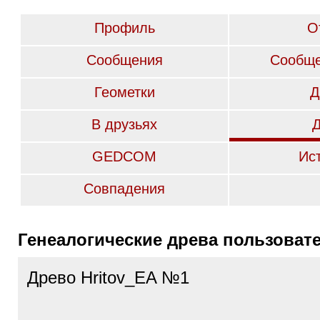
Профиль
О
Сообщения
Сообще
Геометки
Д
В друзьях
GEDCOM
Ис
Совпадения
Генеалогические древа пользоват
Древо Hritov_EA №1