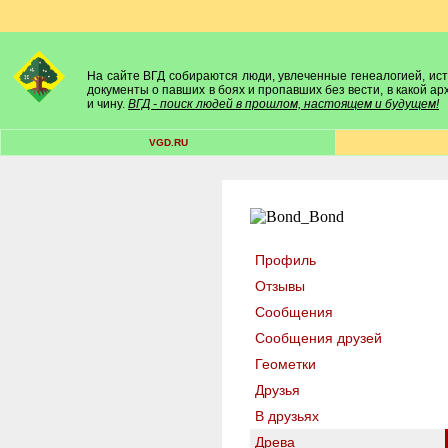
На сайте ВГД собираются люди, увлеченные генеалогией, исто
документы о павших в боях и пропавших без вести, в какой а
и чину.
ВГД - поиск людей в прошлом, настоящем и будущем!
VGD.RU
Профиль
Отзывы
Сообщения
Сообщения друзей
Геометки
Друзья
В друзьях
Древа