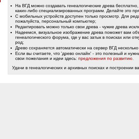
На ВГД можно создавать генеалогические древа бесплатно,
каких-либо специализированных программ. Делайте это пря
С мобильных устройств доступен только просмотр. Для ред
пожалуйста, персональный компьютер;
Редактировать можно только свои древа - чужие древа иск
Надеемся, визуальное изображение древа поможет вам объ
генеалогического форума, где у вас затык в поисках или от
род;
Древо сохраняется автоматически на сервер ВГД несколько 
Если вы считаете, что 'древо онлайн' - это полезный и ну
свои пожелания и идеи здесь:
предложения по развитию
.
Удачи в генеалогических и архивных поисках и построении в