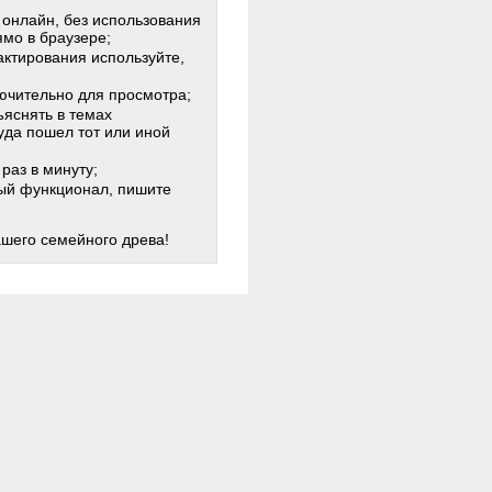
 онлайн, без использования
мо в браузере;
актирования используйте,
лючительно для просмотра;
яснять в темах
куда пошел тот или иной
раз в минуту;
жный функционал, пишите
ашего семейного древа!