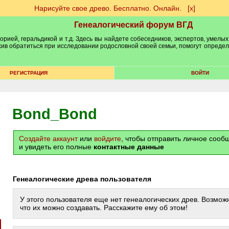
Нарисуйте свое древо. Бесплатно. Онлайн.
[х]
Генеалогический форум ВГД
рией, геральдикой и т.д. Здесь вы найдете собеседников, экспертов, умелых
рхив обратиться при исследовании родословной своей семьи, помогут опреде
РЕГИСТРАЦИЯ
ВОЙТИ
Bond_Bond
Создайте аккаунт
или
войдите
, чтобы отправить личное соо
и увидеть его полные
контактные данные
Генеалогические древа пользователя
У этого пользователя еще нет генеалогических древ. Возможн
что их можно создавать. Расскажите ему об этом!