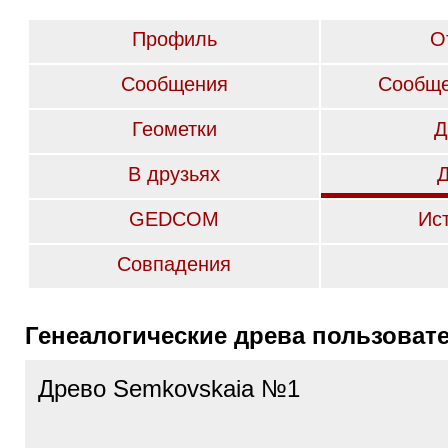
Профиль
О
Сообщения
Сообще
Геометки
Д
В друзьях
GEDCOM
Ис
Совпадения
Генеалогические древа пользоват
Древо Semkovskaia №1