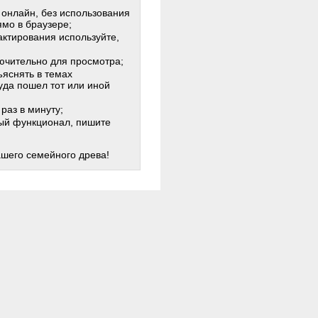
 онлайн, без использования
мо в браузере;
актирования используйте,
лючительно для просмотра;
яснять в темах
куда пошел тот или иной
раз в минуту;
жный функционал, пишите
ашего семейного древа!