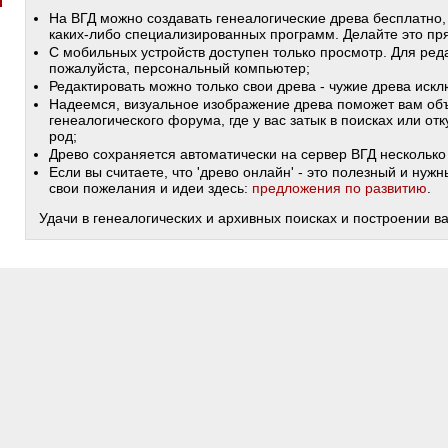
На ВГД можно создавать генеалогические древа бесплатно,
каких-либо специализированных программ. Делайте это пря
С мобильных устройств доступен только просмотр. Для ред
пожалуйста, персональный компьютер;
Редактировать можно только свои древа - чужие древа иск
Надеемся, визуальное изображение древа поможет вам объ
генеалогического форума, где у вас затык в поисках или от
род;
Древо сохраняется автоматически на сервер ВГД несколько 
Если вы считаете, что 'древо онлайн' - это полезный и ну
свои пожелания и идеи здесь:
предложения по развитию
.
Удачи в генеалогических и архивных поисках и построении в