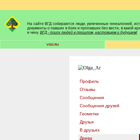
На сайте ВГД собираются люди, увлеченные генеалогией, исто
документы о павших в боях и пропавших без вести, в какой а
и чину.
ВГД - поиск людей в прошлом, настоящем и будущем!
VGD.RU
Профиль
Отзывы
Сообщения
Сообщения друзей
Геометки
Друзья
В друзьях
Древа