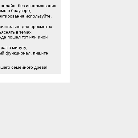
 онлайн, без использования
мо в браузере;
актирования используйте,
лючительно для просмотра;
яснять в темах
куда пошел тот или иной
раз в минуту;
жный функционал, пишите
ашего семейного древа!