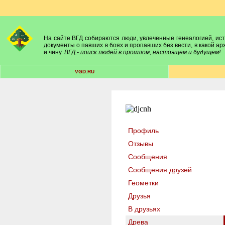
На сайте ВГД собираются люди, увлеченные генеалогией, исто
документы о павших в боях и пропавших без вести, в какой а
и чину.
ВГД - поиск людей в прошлом, настоящем и будущем!
VGD.RU
Профиль
Отзывы
Сообщения
Сообщения друзей
Геометки
Друзья
В друзьях
Древа