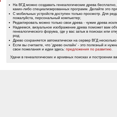
На ВГД можно создавать генеалогические древа бесплатно,
каких-либо специализированных программ. Делайте это пря
С мобильных устройств доступен только просмотр. Для ред
пожалуйста, персональный компьютер;
Редактировать можно только свои древа - чужие древа иск
Надеемся, визуальное изображение древа поможет вам объ
генеалогического форума, где у вас затык в поисках или от
род;
Древо сохраняется автоматически на сервер ВГД несколько 
Если вы считаете, что 'древо онлайн' - это полезный и ну
свои пожелания и идеи здесь:
предложения по развитию
.
Удачи в генеалогических и архивных поисках и построении в