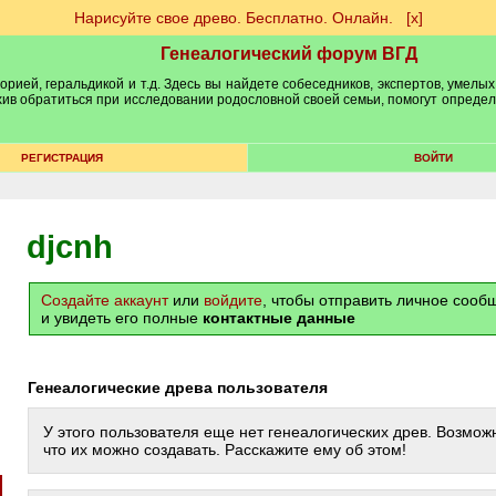
Нарисуйте свое древо. Бесплатно. Онлайн.
[х]
Генеалогический форум ВГД
рией, геральдикой и т.д. Здесь вы найдете собеседников, экспертов, умелых
рхив обратиться при исследовании родословной своей семьи, помогут опреде
РЕГИСТРАЦИЯ
ВОЙТИ
djcnh
Создайте аккаунт
или
войдите
, чтобы отправить личное соо
и увидеть его полные
контактные данные
Генеалогические древа пользователя
У этого пользователя еще нет генеалогических древ. Возможн
что их можно создавать. Расскажите ему об этом!