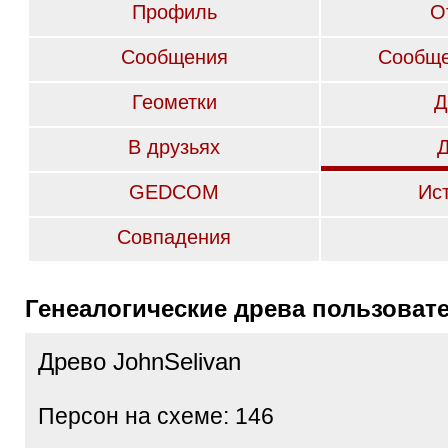
Профиль
О
Сообщения
Сообще
Геометки
Д
В друзьях
GEDCOM
Ис
Совпадения
Генеалогические древа пользоват
Древо JohnSelivan
Персон на схеме: 146