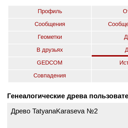
Профиль
О
Сообщения
Сообще
Геометки
Д
В друзьях
GEDCOM
Ис
Совпадения
Генеалогические древа пользоват
Древо TatyanaKaraseva №2