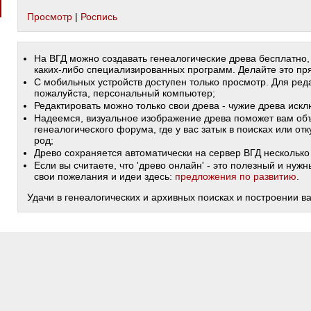
Просмотр
|
Роспись
На ВГД можно создавать генеалогические древа бесплатно,
каких-либо специализированных программ. Делайте это пря
С мобильных устройств доступен только просмотр. Для ред
пожалуйста, персональный компьютер;
Редактировать можно только свои древа - чужие древа иск
Надеемся, визуальное изображение древа поможет вам объ
генеалогического форума, где у вас затык в поисках или от
род;
Древо сохраняется автоматически на сервер ВГД несколько 
Если вы считаете, что 'древо онлайн' - это полезный и ну
свои пожелания и идеи здесь:
предложения по развитию
.
Удачи в генеалогических и архивных поисках и построении в