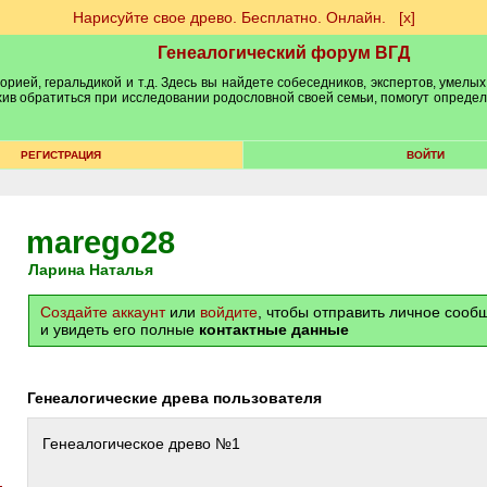
Нарисуйте свое древо. Бесплатно. Онлайн.
[х]
Генеалогический форум ВГД
рией, геральдикой и т.д. Здесь вы найдете собеседников, экспертов, умелых
рхив обратиться при исследовании родословной своей семьи, помогут опреде
РЕГИСТРАЦИЯ
ВОЙТИ
marego28
Ларина Наталья
Создайте аккаунт
или
войдите
, чтобы отправить личное соо
и увидеть его полные
контактные данные
Генеалогические древа пользователя
Генеалогическое древо №1