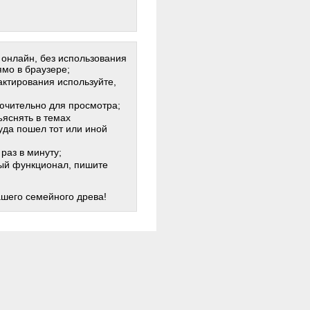
 онлайн, без использования
мо в браузере;
актирования используйте,
лючительно для просмотра;
яснять в темах
куда пошел тот или иной
раз в минуту;
жный функционал, пишите
ашего семейного древа!