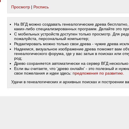
Просмотр
|
Роспись
На ВГД можно создавать генеалогические древа бесплатно,
каких-либо специализированных программ. Делайте это пря
С мобильных устройств доступен только просмотр. Для ред
пожалуйста, персональный компьютер;
Редактировать можно только свои древа - чужие древа иск
Надеемся, визуальное изображение древа поможет вам объ
генеалогического форума, где у вас затык в поисках или от
род;
Древо сохраняется автоматически на сервер ВГД несколько 
Если вы считаете, что 'древо онлайн' - это полезный и ну
свои пожелания и идеи здесь:
предложения по развитию
.
Удачи в генеалогических и архивных поисках и построении в