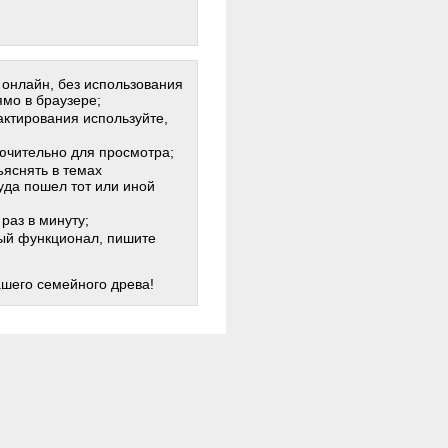
 онлайн, без использования
мо в браузере;
актирования используйте,
лючительно для просмотра;
яснять в темах
куда пошел тот или иной
раз в минуту;
жный функционал, пишите
ашего семейного древа!