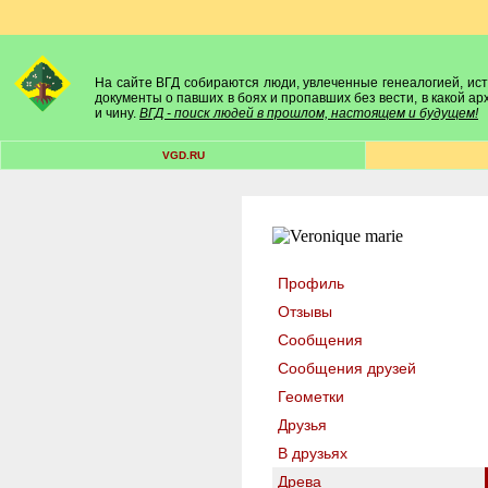
На сайте ВГД собираются люди, увлеченные генеалогией, исто
документы о павших в боях и пропавших без вести, в какой а
и чину.
ВГД - поиск людей в прошлом, настоящем и будущем!
VGD.RU
Профиль
Отзывы
Сообщения
Сообщения друзей
Геометки
Друзья
В друзьях
Древа