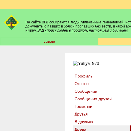
На сайте ВГД собираются люди, увлеченные генеалогией, исто
документы о павших в боях и пропавших без вести, в какой а
и чину.
ВГД - поиск людей в прошлом, настоящем и будущем!
VGD.RU
Профиль
Отзывы
Сообщения
Сообщения друзей
Геометки
Друзья
В друзьях
Древа