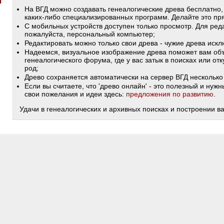
На ВГД можно создавать генеалогические древа бесплатно,
каких-либо специализированных программ. Делайте это пря
С мобильных устройств доступен только просмотр. Для ред
пожалуйста, персональный компьютер;
Редактировать можно только свои древа - чужие древа иск
Надеемся, визуальное изображение древа поможет вам объ
генеалогического форума, где у вас затык в поисках или от
род;
Древо сохраняется автоматически на сервер ВГД несколько 
Если вы считаете, что 'древо онлайн' - это полезный и ну
свои пожелания и идеи здесь:
предложения по развитию
.
Удачи в генеалогических и архивных поисках и построении в