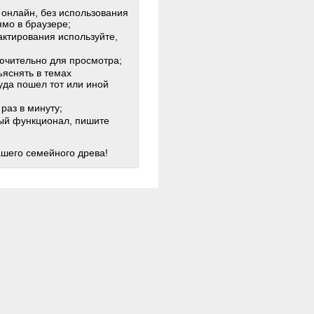
 онлайн, без использования
мо в браузере;
актирования используйте,
лючительно для просмотра;
яснять в темах
куда пошел тот или иной
раз в минуту;
жный функционал, пишите
ашего семейного древа!