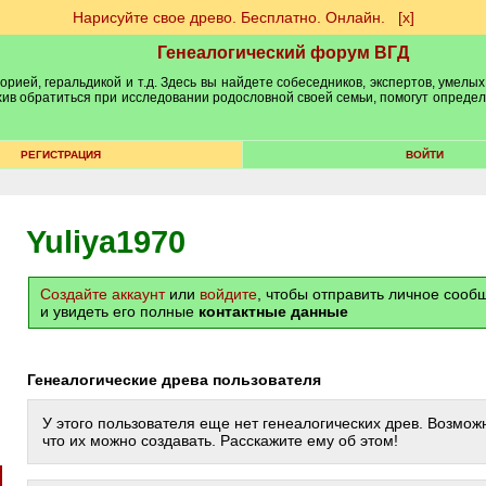
Нарисуйте свое древо. Бесплатно. Онлайн.
[х]
Генеалогический форум ВГД
рией, геральдикой и т.д. Здесь вы найдете собеседников, экспертов, умелых
рхив обратиться при исследовании родословной своей семьи, помогут опреде
РЕГИСТРАЦИЯ
ВОЙТИ
Yuliya1970
Создайте аккаунт
или
войдите
, чтобы отправить личное соо
и увидеть его полные
контактные данные
Генеалогические древа пользователя
У этого пользователя еще нет генеалогических древ. Возможн
что их можно создавать. Расскажите ему об этом!