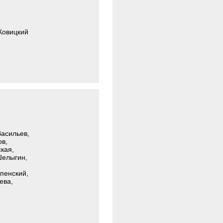
Ковицкий
Васильев,
ов,
кая,
Шелыгин,
пенский,
ева,