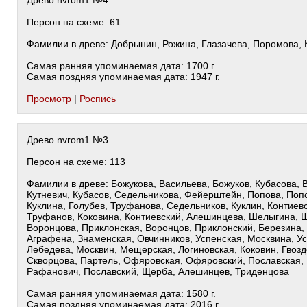
Древо nvrom1 №4
Персон на схеме: 61
Фамилии в древе: Добрынин, Рожина, Глазачева, Поромова, 
Самая ранняя упоминаемая дата: 1700 г.
Самая поздняя упоминаемая дата: 1947 г.
Просмотр
|
Роспись
Древо nvrom1 №3
Персон на схеме: 113
Фамилии в древе: Божукова, Васильева, Божуков, Кубасова, 
Кутневич, Кубасов, Седельникова, Фейерштейн, Попова, Поп
Куклина, Голубев, Труфанова, Седельников, Куклин, Контиевс
Труфанов, Коковина, Контиевский, Алешинцева, Шелыгина, 
Воронцова, Приклонская, Воронцов, Приклонский, Березина,
Аграфена, Знаменская, Овчинников, Успенская, Москвина, Ус
Лебедева, Москвин, Мещерская, Логиновская, Коковин, Гвозд
Скворцова, Партель, Офяровская, Офяровский, Пославская,
Рафанович, Пославский, Щерба, Алешинцев, Триденцова
Самая ранняя упоминаемая дата: 1580 г.
Самая поздняя упоминаемая дата: 2016 г.