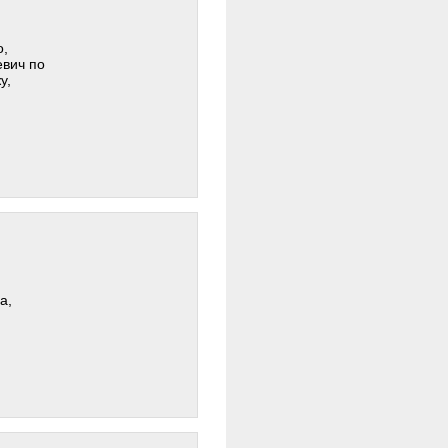
о,
евич по
у,
а,