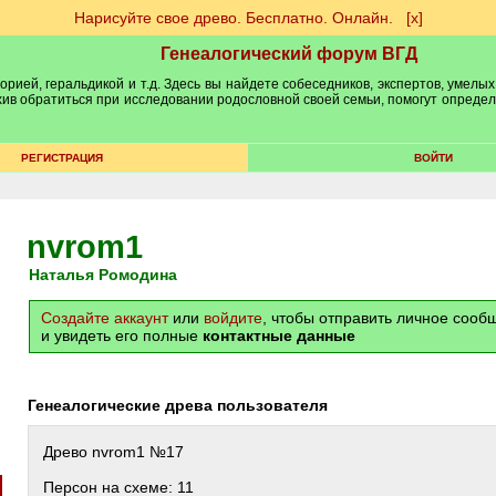
Нарисуйте свое древо. Бесплатно. Онлайн.
[х]
Генеалогический форум ВГД
рией, геральдикой и т.д. Здесь вы найдете собеседников, экспертов, умелых
рхив обратиться при исследовании родословной своей семьи, помогут опреде
РЕГИСТРАЦИЯ
ВОЙТИ
nvrom1
Наталья Ромодина
Создайте аккаунт
или
войдите
, чтобы отправить личное соо
и увидеть его полные
контактные данные
Генеалогические древа пользователя
Древо nvrom1 №17
Персон на схеме: 11