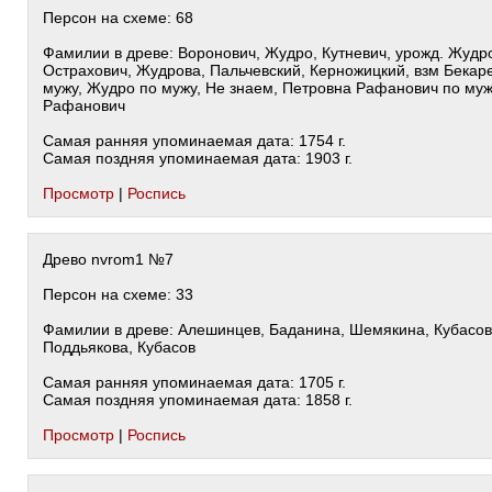
Персон на схеме: 68
Фамилии в древе: Воронович, Жудро, Кутневич, урожд. Жудр
Острахович, Жудрова, Пальчевский, Керножицкий, взм Бекар
мужу, Жудро по мужу, Не знаем, Петровна Рафанович по муж
Рафанович
Самая ранняя упоминаемая дата: 1754 г.
Самая поздняя упоминаемая дата: 1903 г.
Просмотр
|
Роспись
Древо nvrom1 №7
Персон на схеме: 33
Фамилии в древе: Алешинцев, Баданина, Шемякина, Кубасов
Поддьякова, Кубасов
Самая ранняя упоминаемая дата: 1705 г.
Самая поздняя упоминаемая дата: 1858 г.
Просмотр
|
Роспись