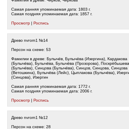
Фамилии в древе: Чирков, Чиркова
Самая ранняя упоминаемая дата: 1803 г.
Самая поздняя упоминаемая дата: 1857 г.
Просмотр
|
Роспись
Древо nvrom1 №14
Персон на схеме: 53
Фамилии в древе: Булычёв, Булычёва (Изергина), Кардакова
(Булычёва), Булычёва, Булычёва (Прозорова), Поскрёбышев
(Булычёва), Синцова (Булычёва), Синцов, Синцова, Синцова
(Ветошкина), Булычёва (Лейс), Цыплакова (Булычёва), Изерг
(Синцова), Изергин
Самая ранняя упоминаемая дата: 1772 г.
Самая поздняя упоминаемая дата: 2006 г.
Просмотр
|
Роспись
Древо nvrom1 №12
Персон на схеме: 28