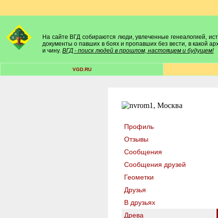
На сайте ВГД собираются люди, увлеченные генеалогией, исто
документы о павших в боях и пропавших без вести, в какой а
и чину.
ВГД - поиск людей в прошлом, настоящем и будущем!
VGD.RU
Профиль
Отзывы
Сообщения
Сообщения друзей
Геометки
Друзья
В друзьях
Древа